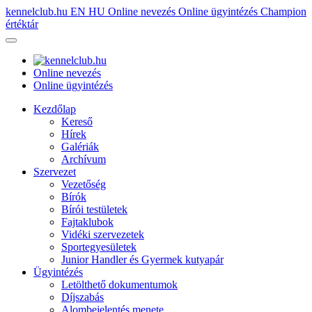
kennelclub.hu
EN
HU
Online nevezés
Online ügyintézés
Champion
értéktár
Online nevezés
Online ügyintézés
Kezdőlap
Kereső
Hírek
Galériák
Archívum
Szervezet
Vezetőség
Bírók
Bírói testületek
Fajtaklubok
Vidéki szervezetek
Sportegyesületek
Junior Handler és Gyermek kutyapár
Ügyintézés
Letölthető dokumentumok
Díjszabás
Alombejelentés menete