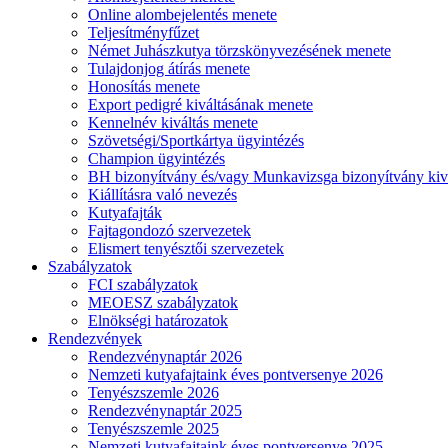
Online alombejelentés menete
Teljesítményfűzet
Német Juhászkutya törzskönyvezésének menete
Tulajdonjog átírás menete
Honosítás menete
Export pedigré kiváltásának menete
Kennelnév kiváltás menete
Szövetségi/Sportkártya ügyintézés
Champion ügyintézés
BH bizonyítvány és/vagy Munkavizsga bizonyítvány kiv
Kiállításra való nevezés
Kutyafajták
Fajtagondozó szervezetek
Elismert tenyésztői szervezetek
Szabályzatok
FCI szabályzatok
MEOESZ szabályzatok
Elnökségi határozatok
Rendezvények
Rendezvénynaptár 2026
Nemzeti kutyafajtaink éves pontversenye 2026
Tenyészszemle 2026
Rendezvénynaptár 2025
Tenyészszemle 2025
Nemzeti kutyafajtaink éves pontversenye 2025