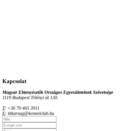
Kapcsolat
Magyar Ebtenyésztők Országos Egyesületeinek Szövetsége
1119 Budapest Tétényi út 130.
T:
+36 70 465 3911
E:
titkarsag@kennelclub.hu