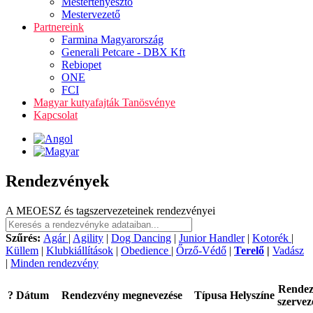
Mestertenyésztő
Mestervezető
Partnereink
Farmina Magyarország
Generali Petcare - DBX Kft
Rebiopet
ONE
FCI
Magyar kutyafajták Tanösvénye
Kapcsolat
Rendezvények
A MEOESZ és tagszervezeteinek rendezvényei
Szűrés:
Agár
|
Agility
|
Dog Dancing
|
Junior Handler
|
Kotorék
|
Küllem
|
Klubkiállítások
|
Obedience
|
Őrző-Védő
|
Terelő
|
Vadász
|
Minden rendezvény
Rende
?
Dátum
Rendezvény megnevezése
Típusa
Helyszíne
szervez