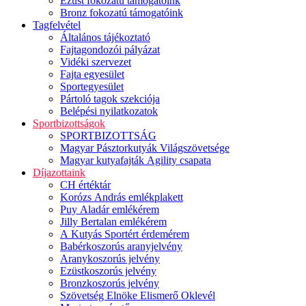
Ezüst fokozatú támogatóink
Bronz fokozatú támogatóink
Tagfelvétel
Általános tájékoztató
Fajtagondozói pályázat
Vidéki szervezet
Fajta egyesület
Sportegyesület
Pártoló tagok szekciója
Belépési nyilatkozatok
Sportbizottságok
SPORTBIZOTTSÁG
Magyar Pásztorkutyák Világszövetsége
Magyar kutyafajták Agility csapata
Díjazottaink
CH értéktár
Korózs András emlékplakett
Puy Aladár emlékérem
Jilly Bertalan emlékérem
A Kutyás Sportért érdemérem
Babérkoszorús aranyjelvény
Aranykoszorús jelvény
Ezüstkoszorús jelvény
Bronzkoszorús jelvény
Szövetség Elnöke Elismerő Oklevél