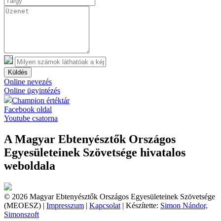
Küldés
Online nevezés
Online ügyintézés
Champion értéktár
Facebook oldal
Youtube csatorna
A Magyar Ebtenyésztők Országos
Egyesületeinek Szövetsége hivatalos
weboldala
© 2026 Magyar Ebtenyésztők Országos Egyesületeinek Szövetsége
(MEOESZ) |
Impresszum
|
Kapcsolat
| Készítette:
Simon Nándor,
Simonszoft