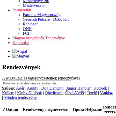
Mestertenyésztő
Mestervezető
Partnereink
Farmina Magyarország
Generali Petcare - DBX Kft
Rebiopet
ONE
FCI
Magyar kutyafajták Tanösvénye
Kapcsolat
Rendezvények
A MEOESZ és tagszervezeteinek rendezvényei
Szűrés:
Agár
|
Agility
|
Dog Dancing
|
Junior Handler
|
Kotorék
|
Küllem
|
Klubkiállítások
|
Obedience
|
Őrző-Védő
|
Terelő
|
Vadász
|
Minden rendezvény
Rende
?
Dátum
Rendezvény megnevezése
Típusa
Helyszíne
szervez