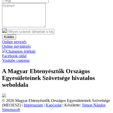
Küldés
Online nevezés
Online ügyintézés
Champion értéktár
Facebook oldal
Youtube csatorna
A Magyar Ebtenyésztők Országos
Egyesületeinek Szövetsége hivatalos
weboldala
© 2026 Magyar Ebtenyésztők Országos Egyesületeinek Szövetsége
(MEOESZ) |
Impresszum
|
Kapcsolat
| Készítette:
Simon Nándor,
Simonszoft