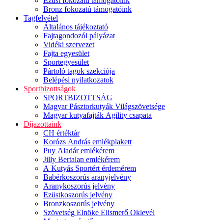
Ezüst fokozatú támogatóink
Bronz fokozatú támogatóink
Tagfelvétel
Általános tájékoztató
Fajtagondozói pályázat
Vidéki szervezet
Fajta egyesület
Sportegyesület
Pártoló tagok szekciója
Belépési nyilatkozatok
Sportbizottságok
SPORTBIZOTTSÁG
Magyar Pásztorkutyák Világszövetsége
Magyar kutyafajták Agility csapata
Díjazottaink
CH értéktár
Korózs András emlékplakett
Puy Aladár emlékérem
Jilly Bertalan emlékérem
A Kutyás Sportért érdemérem
Babérkoszorús aranyjelvény
Aranykoszorús jelvény
Ezüstkoszorús jelvény
Bronzkoszorús jelvény
Szövetség Elnöke Elismerő Oklevél