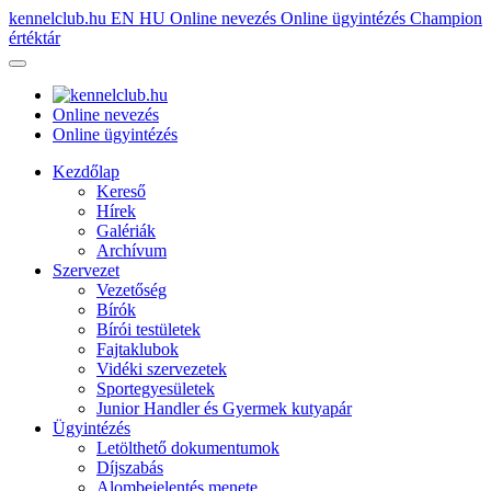
kennelclub.hu
EN
HU
Online nevezés
Online ügyintézés
Champion
értéktár
Online nevezés
Online ügyintézés
Kezdőlap
Kereső
Hírek
Galériák
Archívum
Szervezet
Vezetőség
Bírók
Bírói testületek
Fajtaklubok
Vidéki szervezetek
Sportegyesületek
Junior Handler és Gyermek kutyapár
Ügyintézés
Letölthető dokumentumok
Díjszabás
Alombejelentés menete