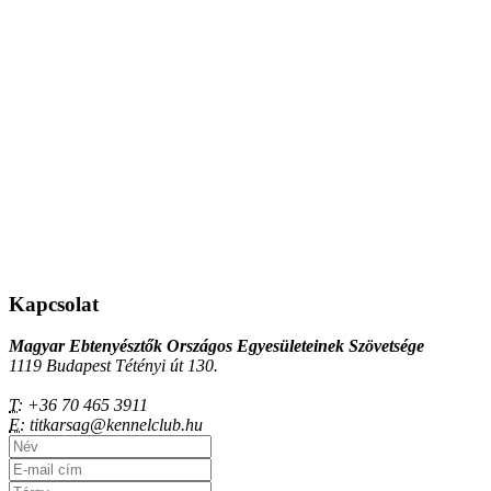
Kapcsolat
Magyar Ebtenyésztők Országos Egyesületeinek Szövetsége
1119 Budapest Tétényi út 130.
T:
+36 70 465 3911
E:
titkarsag@kennelclub.hu