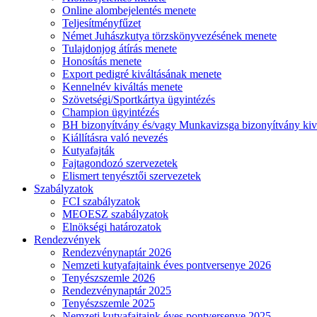
Online alombejelentés menete
Teljesítményfűzet
Német Juhászkutya törzskönyvezésének menete
Tulajdonjog átírás menete
Honosítás menete
Export pedigré kiváltásának menete
Kennelnév kiváltás menete
Szövetségi/Sportkártya ügyintézés
Champion ügyintézés
BH bizonyítvány és/vagy Munkavizsga bizonyítvány kiv
Kiállításra való nevezés
Kutyafajták
Fajtagondozó szervezetek
Elismert tenyésztői szervezetek
Szabályzatok
FCI szabályzatok
MEOESZ szabályzatok
Elnökségi határozatok
Rendezvények
Rendezvénynaptár 2026
Nemzeti kutyafajtaink éves pontversenye 2026
Tenyészszemle 2026
Rendezvénynaptár 2025
Tenyészszemle 2025
Nemzeti kutyafajtaink éves pontversenye 2025