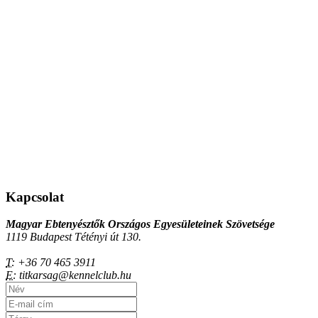
Kapcsolat
Magyar Ebtenyésztők Országos Egyesületeinek Szövetsége
1119 Budapest Tétényi út 130.
T:
+36 70 465 3911
E:
titkarsag@kennelclub.hu