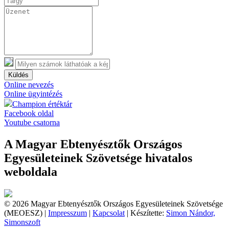
Küldés
Online nevezés
Online ügyintézés
Champion értéktár
Facebook oldal
Youtube csatorna
A Magyar Ebtenyésztők Országos
Egyesületeinek Szövetsége hivatalos
weboldala
© 2026 Magyar Ebtenyésztők Országos Egyesületeinek Szövetsége
(MEOESZ) |
Impresszum
|
Kapcsolat
| Készítette:
Simon Nándor,
Simonszoft