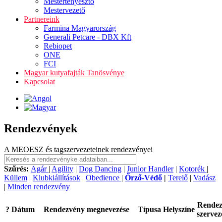
Mestertenyésztő
Mestervezető
Partnereink
Farmina Magyarország
Generali Petcare - DBX Kft
Rebiopet
ONE
FCI
Magyar kutyafajták Tanösvénye
Kapcsolat
Rendezvények
A MEOESZ és tagszervezeteinek rendezvényei
Szűrés:
Agár
|
Agility
|
Dog Dancing
|
Junior Handler
|
Kotorék
|
Küllem
|
Klubkiállítások
|
Obedience
|
Őrző-Védő
|
Terelő
|
Vadász
|
Minden rendezvény
Rende
?
Dátum
Rendezvény megnevezése
Típusa
Helyszíne
szervez