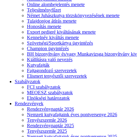
Online alombejelentés menete
Teljesítményfűzet
Német Juhászkutya törzskönyvezésének menete
Tulajdonjog átírás menete
Honosítás menete
Export pedigré kiváltásának menete
Kennelnév kiváltás menete
Szövetségi/Sportkártya ügyintézés
Champion ügyintézés
BH bizonyítvány és/vagy Munkavizsga bizonyítvány kiv
Kiállításra való nevezés
Kutyafajták
Fajtagondozó szervezetek
Elismert tenyésztői szervezetek
Szabályzatok
FCI szabályzatok
MEOESZ szabályzatok
Elnökségi határozatok
Rendezvények
Rendezvénynaptár 2026
Nemzeti kutyafajtaink éves pontversenye 2026
Tenyészszemle 2026
Rendezvénynaptár 2025
Tenyészszemle 2025
Nemzeti kutyafajtaink éves pontversenye 2025