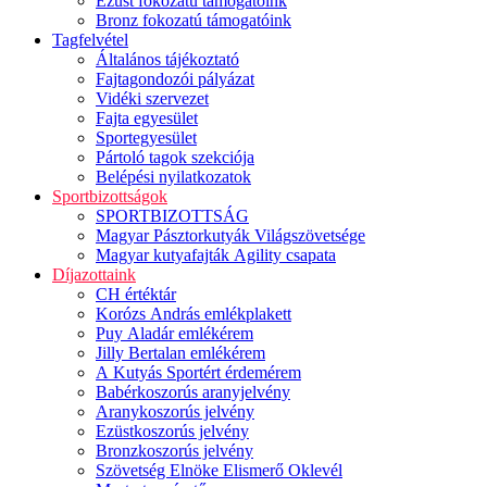
Ezüst fokozatú támogatóink
Bronz fokozatú támogatóink
Tagfelvétel
Általános tájékoztató
Fajtagondozói pályázat
Vidéki szervezet
Fajta egyesület
Sportegyesület
Pártoló tagok szekciója
Belépési nyilatkozatok
Sportbizottságok
SPORTBIZOTTSÁG
Magyar Pásztorkutyák Világszövetsége
Magyar kutyafajták Agility csapata
Díjazottaink
CH értéktár
Korózs András emlékplakett
Puy Aladár emlékérem
Jilly Bertalan emlékérem
A Kutyás Sportért érdemérem
Babérkoszorús aranyjelvény
Aranykoszorús jelvény
Ezüstkoszorús jelvény
Bronzkoszorús jelvény
Szövetség Elnöke Elismerő Oklevél