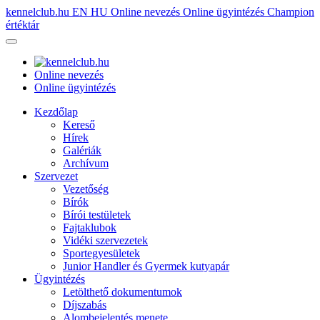
kennelclub.hu
EN
HU
Online nevezés
Online ügyintézés
Champion
értéktár
Online nevezés
Online ügyintézés
Kezdőlap
Kereső
Hírek
Galériák
Archívum
Szervezet
Vezetőség
Bírók
Bírói testületek
Fajtaklubok
Vidéki szervezetek
Sportegyesületek
Junior Handler és Gyermek kutyapár
Ügyintézés
Letölthető dokumentumok
Díjszabás
Alombejelentés menete