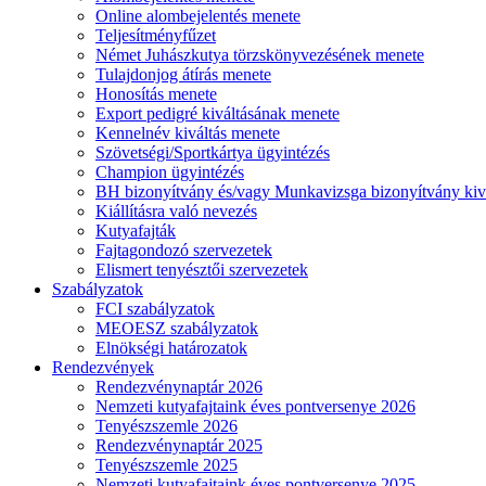
Online alombejelentés menete
Teljesítményfűzet
Német Juhászkutya törzskönyvezésének menete
Tulajdonjog átírás menete
Honosítás menete
Export pedigré kiváltásának menete
Kennelnév kiváltás menete
Szövetségi/Sportkártya ügyintézés
Champion ügyintézés
BH bizonyítvány és/vagy Munkavizsga bizonyítvány kiv
Kiállításra való nevezés
Kutyafajták
Fajtagondozó szervezetek
Elismert tenyésztői szervezetek
Szabályzatok
FCI szabályzatok
MEOESZ szabályzatok
Elnökségi határozatok
Rendezvények
Rendezvénynaptár 2026
Nemzeti kutyafajtaink éves pontversenye 2026
Tenyészszemle 2026
Rendezvénynaptár 2025
Tenyészszemle 2025
Nemzeti kutyafajtaink éves pontversenye 2025