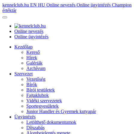
kennelclub.hu
EN
HU
Online nevezés
Online ügyintézés
Champion
értéktár
Online nevezés
Online ügyintézés
Kezdőlap
Kereső
Hírek
Galériák
Archívum
Szervezet
Vezetőség
Bírók
Bírói testületek
Fajtaklubok
Vidéki szervezetek
Sportegyesületek
Junior Handler és Gyermek kutyapár
Ügyintézés
Letölthető dokumentumok
Díjszabás
Alombejelentés menete