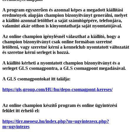
A program egyszerűen és azonnal képes a megadott kiállítási
eredmények alapján champion bizonyítványt generálni, melyet
a kiállító azonnal letölthet a saját számítógépére, telefonjára,
valamint akár otthon is kinyomtathatja saját nyomtatójával.
Az online champion igénylésnél választhat a kiállító, hogy a
champion bizonyítványt csak online formában szeretné
letölteni, vagy szeretné kérni a kennelclub nyomtatott változatát
és szeretne kérni serleget is hozzá.
A kiállító kérheti a nyomtatott champion bizonyítványt és a
serleget GLS csomagpontra, a GLS csomagpont megadásával.
A GLS csomagpontokat itt találja:
https://gls-group.com/HU/hu/depo-csomagpont-kereses/
Az online champion készítő program és online ügyintézési
felület itt érhető el:
https://tirr.meoesz.hu/index.php?m=ugyintezes
x.php?
m=ugyintezes