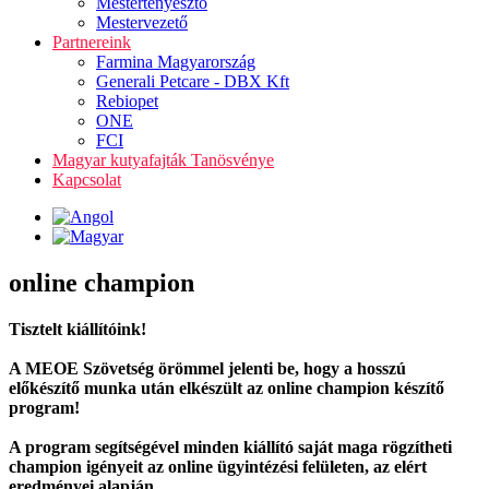
Mestertenyésztő
Mestervezető
Partnereink
Farmina Magyarország
Generali Petcare - DBX Kft
Rebiopet
ONE
FCI
Magyar kutyafajták Tanösvénye
Kapcsolat
online champion
Tisztelt kiállítóink!
A MEOE Szövetség örömmel jelenti be, hogy a hosszú
előkészítő munka után elkészült az online champion készítő
program!
A program segítségével minden kiállító saját maga rögzítheti
champion igényeit az online ügyintézési felületen, az elért
eredményei alapján.