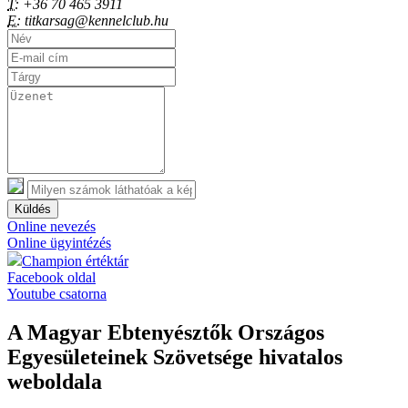
T:
+36 70 465 3911
E:
titkarsag@kennelclub.hu
Küldés
Online nevezés
Online ügyintézés
Champion értéktár
Facebook oldal
Youtube csatorna
A Magyar Ebtenyésztők Országos
Egyesületeinek Szövetsége hivatalos
weboldala