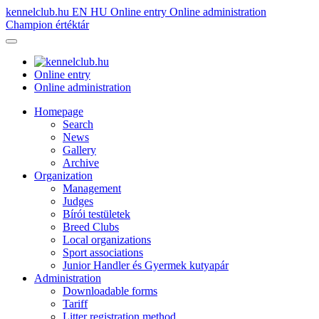
kennelclub.hu
EN
HU
Online entry
Online administration
Champion értéktár
Online entry
Online administration
Homepage
Search
News
Gallery
Archive
Organization
Management
Judges
Bírói testületek
Breed Clubs
Local organizations
Sport associations
Junior Handler és Gyermek kutyapár
Administration
Downloadable forms
Tariff
Litter registration method