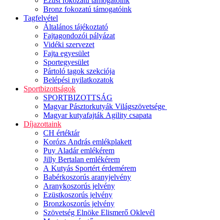
Ezüst fokozatú támogatóink
Bronz fokozatú támogatóink
Tagfelvétel
Általános tájékoztató
Fajtagondozói pályázat
Vidéki szervezet
Fajta egyesület
Sportegyesület
Pártoló tagok szekciója
Belépési nyilatkozatok
Sportbizottságok
SPORTBIZOTTSÁG
Magyar Pásztorkutyák Világszövetsége
Magyar kutyafajták Agility csapata
Díjazottaink
CH értéktár
Korózs András emlékplakett
Puy Aladár emlékérem
Jilly Bertalan emlékérem
A Kutyás Sportért érdemérem
Babérkoszorús aranyjelvény
Aranykoszorús jelvény
Ezüstkoszorús jelvény
Bronzkoszorús jelvény
Szövetség Elnöke Elismerő Oklevél