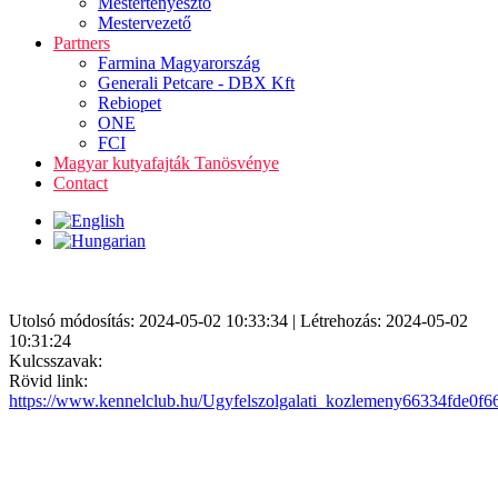
Mestertenyésztő
Mestervezető
Partners
Farmina Magyarország
Generali Petcare - DBX Kft
Rebiopet
ONE
FCI
Magyar kutyafajták Tanösvénye
Contact
Utolsó módosítás: 2024-05-02 10:33:34 | Létrehozás: 2024-05-02
10:31:24
Kulcsszavak:
Rövid link:
https://www.kennelclub.hu/Ugyfelszolgalati_kozlemeny66334fde0f6