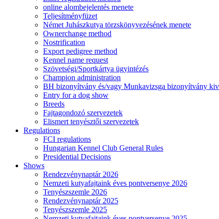
online alombejelentés menete
Teljesítményfüzet
Német Juhászkutya törzskönyvezésének menete
Ownerchange method
Nostrification
Export pedigree method
Kennel name request
Szövetségi/Sportkártya ügyintézés
Champion administration
BH bizonyítvány és/vagy Munkavizsga bizonyítvány kiv
Entry for a dog show
Breeds
Fajtagondozó szervezetek
Elismert tenyésztői szervezetek
Regulations
FCI regulations
Hungarian Kennel Club General Rules
Presidential Decisions
Shows
Rendezvénynaptár 2026
Nemzeti kutyafajtaink éves pontversenye 2026
Tenyészszemle 2026
Rendezvénynaptár 2025
Tenyészszemle 2025
Nemzeti kutyafajtaink éves pontversenye 2025