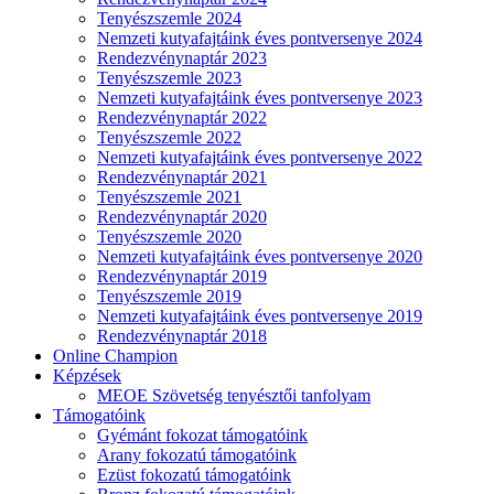
Tenyészszemle 2024
Nemzeti kutyafajtáink éves pontversenye 2024
Rendezvénynaptár 2023
Tenyészszemle 2023
Nemzeti kutyafajtáink éves pontversenye 2023
Rendezvénynaptár 2022
Tenyészszemle 2022
Nemzeti kutyafajtáink éves pontversenye 2022
Rendezvénynaptár 2021
Tenyészszemle 2021
Rendezvénynaptár 2020
Tenyészszemle 2020
Nemzeti kutyafajtáink éves pontversenye 2020
Rendezvénynaptár 2019
Tenyészszemle 2019
Nemzeti kutyafajtáink éves pontversenye 2019
Rendezvénynaptár 2018
Online Champion
Képzések
MEOE Szövetség tenyésztői tanfolyam
Támogatóink
Gyémánt fokozat támogatóink
Arany fokozatú támogatóink
Ezüst fokozatú támogatóink