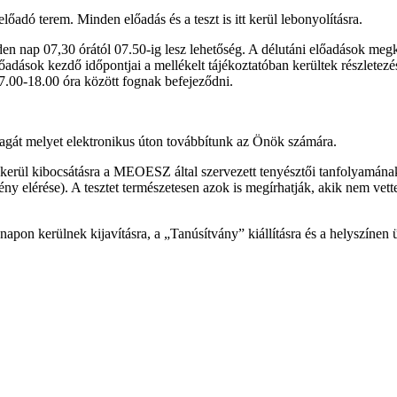
lőadó terem. Minden előadás és a teszt is itt kerül lebonyolításra.
en nap 07,30 órától 07.50-ig lesz lehetőség. A délutáni előadások megk
i előadások kezdő időpontjai a mellékelt tájékoztatóban kerültek részlet
17.00-18.00 óra között fognak befejeződni.
gát melyet elektronikus úton továbbítunk az Önök számára.
erül kibocsátásra a MEOESZ által szervezett tenyésztői tanfolyamának
ény elérése). A tesztet természetesen azok is megírhatják, akik nem vet
pon kerülnek kijavításra, a „Tanúsítvány” kiállításra és a helyszínen ü