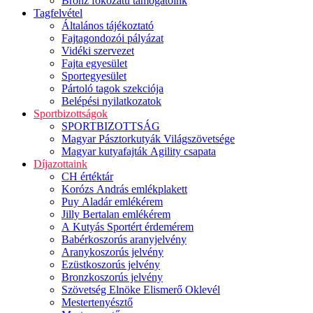
Bronz fokozatú támogatóink
Tagfelvétel
Általános tájékoztató
Fajtagondozói pályázat
Vidéki szervezet
Fajta egyesület
Sportegyesület
Pártoló tagok szekciója
Belépési nyilatkozatok
Sportbizottságok
SPORTBIZOTTSÁG
Magyar Pásztorkutyák Világszövetsége
Magyar kutyafajták Agility csapata
Díjazottaink
CH értéktár
Korózs András emlékplakett
Puy Aladár emlékérem
Jilly Bertalan emlékérem
A Kutyás Sportért érdemérem
Babérkoszorús aranyjelvény
Aranykoszorús jelvény
Ezüstkoszorús jelvény
Bronzkoszorús jelvény
Szövetség Elnöke Elismerő Oklevél
Mestertenyésztő