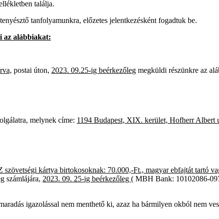
llékletben találja.
tenyésztő tanfolyamunkra, előzetes jelentkezésként fogadtuk be.
i az alábbiakat:
rva,
postai úton,
2023. 09.25-ig beérkezőleg
megküldi részünkre az aláb
zolgálatra, melynek címe:
1194 Budapest, XIX. kerület, Hofherr Albert u
zövetségi kártya birtokosoknak: 70.000,-Ft., magyar ebfajtát tartó vagy 
 számlájára,
2023. 09. 25-ig beérkezőleg
( MBH Bank: 10102086-09
lmaradás igazolással nem menthető ki, azaz ha bármilyen okból nem vesz