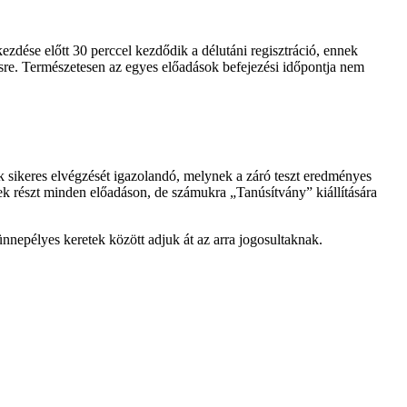
ezdése előtt 30 perccel kezdődik a délutáni regisztráció, ennek
ezésre. Természetesen az egyes előadások befejezési időpontja nem
 sikeres elvégzését igazolandó, melynek a záró teszt eredményes
tek részt minden előadáson, de számukra „Tanúsítvány” kiállítására
nnepélyes keretek között adjuk át az arra jogosultaknak.