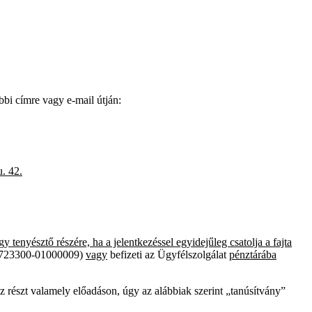
bi címre vagy e-mail útján:
. 42.
tenyésztő részére, ha a jelentkezéssel egyidejűleg csatolja a fajta
723300-01000009)
vagy
befizeti az Ügyfélszolgálat
pénztárába
 részt valamely előadáson, úgy az alábbiak szerint „tanúsítvány”