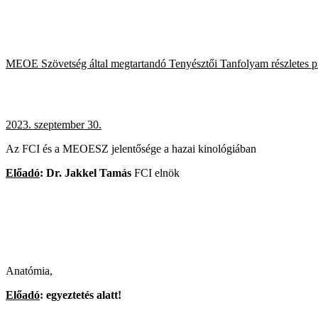
MEOE Szövetség által megtartandó Tenyésztői Tanfolyam részletes pr
2023. szeptember 30.
Az FCI és a MEOESZ jelentősége a hazai kinológiában
Előadó
: Dr. Jakkel Tamás
FCI elnök
Anatómia,
Előadó
: egyeztetés alatt!