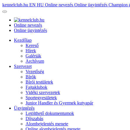
kennelclub.hu
EN
HU
Online nevezés
Online ügyintézés
Champion é
Online nevezés
Online ügyintézés
Kezdőlap
Kereső
Hírek
Galériák
Archívum
Szervezet
Vezetőség
Bírók
Bírói testületek
Fajtaklubok
Vidéki szervezetek
Sportegyesületek
Junior Handler és Gyermek kutyapár
Ügyintézés
Letölthető dokumentumok
Díjszabás
Alombejelentés menete
Online alombejelentés menete