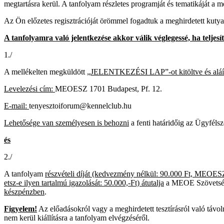
megtartásra kerül. A tanfolyam részletes programját és tematikáját a me
Az Ön előzetes regisztrációját örömmel fogadtuk a meghirdetett kutya
A tanfolyamra való jelentkezése akkor válik véglegessé, ha teljesít
1./
A mellékelten megküldött „
JELENTKEZÉSI LAP”-ot kitöltve és aláí
Levelezési cím:
MEOESZ 1701 Budapest, Pf. 12.
E-mail:
tenyesztoiforum@kennelclub.hu
Lehetősége van személyesen is behozni
a fenti határidőig az Ügyféls
és
2./
A tanfolyam
részvételi díját (kedvezmény nélkül: 90.000 Ft, MEOESZ s
etsz-e ilyen tartalmú igazolását: 50.000,-Ft) átutalja
a MEOE Szövetség
készpénzben
.
Figyelem!
Az előadásokról vagy a meghirdetett tesztírásról való távo
nem kerül kiállításra a tanfolyam elvégzéséről.