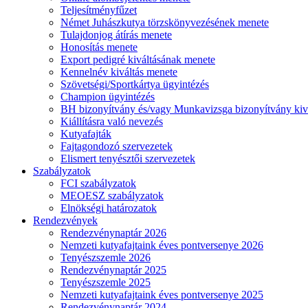
Teljesítményfűzet
Német Juhászkutya törzskönyvezésének menete
Tulajdonjog átírás menete
Honosítás menete
Export pedigré kiváltásának menete
Kennelnév kiváltás menete
Szövetségi/Sportkártya ügyintézés
Champion ügyintézés
BH bizonyítvány és/vagy Munkavizsga bizonyítvány kiv
Kiállításra való nevezés
Kutyafajták
Fajtagondozó szervezetek
Elismert tenyésztői szervezetek
Szabályzatok
FCI szabályzatok
MEOESZ szabályzatok
Elnökségi határozatok
Rendezvények
Rendezvénynaptár 2026
Nemzeti kutyafajtaink éves pontversenye 2026
Tenyészszemle 2026
Rendezvénynaptár 2025
Tenyészszemle 2025
Nemzeti kutyafajtaink éves pontversenye 2025
Rendezvénynaptár 2024