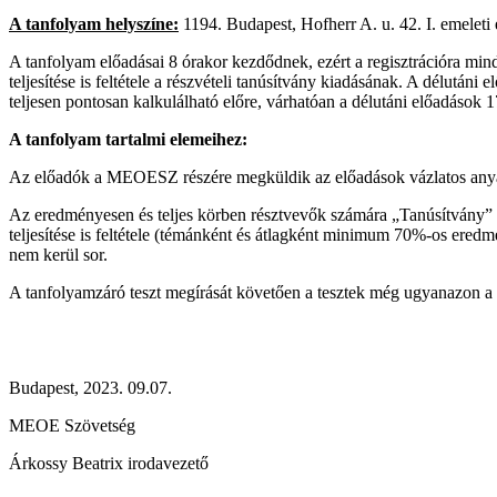
A tanfolyam helyszíne:
1194. Budapest, Hofherr A. u. 42. I. emeleti e
A tanfolyam előadásai 8 órakor kezdődnek, ezért a regisztrációra mind
teljesítése is feltétele a részvételi tanúsítvány kiadásának. A délután
teljesen pontosan kalkulálható előre, várhatóan a délutáni előadások 
A tanfolyam tartalmi elemeihez:
Az előadók a MEOESZ részére megküldik az előadások vázlatos anya
Az eredményesen és teljes körben résztvevők számára „Tanúsítvány” k
teljesítése is feltétele (témánként és átlagként minimum 70%-os eredm
nem kerül sor.
A tanfolyamzáró teszt megírását követően a tesztek még ugyanazon a na
Budapest, 2023. 09.07.
MEOE Szövetség
Árkossy Beatrix irodavezető