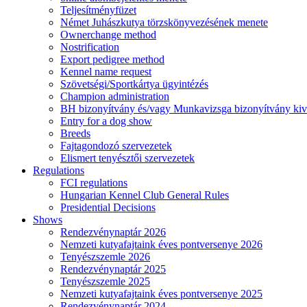
Teljesítményfüzet
Német Juhászkutya törzskönyvezésének menete
Ownerchange method
Nostrification
Export pedigree method
Kennel name request
Szövetségi/Sportkártya ügyintézés
Champion administration
BH bizonyítvány és/vagy Munkavizsga bizonyítvány kiv
Entry for a dog show
Breeds
Fajtagondozó szervezetek
Elismert tenyésztői szervezetek
Regulations
FCI regulations
Hungarian Kennel Club General Rules
Presidential Decisions
Shows
Rendezvénynaptár 2026
Nemzeti kutyafajtaink éves pontversenye 2026
Tenyészszemle 2026
Rendezvénynaptár 2025
Tenyészszemle 2025
Nemzeti kutyafajtaink éves pontversenye 2025
Rendezvénynaptár 2024