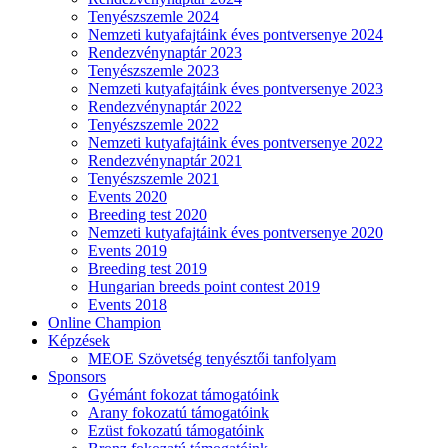
Tenyészszemle 2024
Nemzeti kutyafajtáink éves pontversenye 2024
Rendezvénynaptár 2023
Tenyészszemle 2023
Nemzeti kutyafajtáink éves pontversenye 2023
Rendezvénynaptár 2022
Tenyészszemle 2022
Nemzeti kutyafajtáink éves pontversenye 2022
Rendezvénynaptár 2021
Tenyészszemle 2021
Events 2020
Breeding test 2020
Nemzeti kutyafajtáink éves pontversenye 2020
Events 2019
Breeding test 2019
Hungarian breeds point contest 2019
Events 2018
Online Champion
Képzések
MEOE Szövetség tenyésztői tanfolyam
Sponsors
Gyémánt fokozat támogatóink
Arany fokozatú támogatóink
Ezüst fokozatú támogatóink