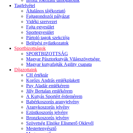
Bronz fokozatú támogatóink
Tagfelvétel
Általános tájékoztató
Fajtagondozói pályázat
Vidéki szervezet
Fajta egyesület
Sportegyesület
Pártoló tagok szekciója
Belépési nyilatkozatok
Sportbizottságok
SPORTBIZOTTSÁG
Magyar Pásztorkutyák Világszövetsége
Magyar kutyafajták Agility csapata
Díjazottaink
CH értéktár
Korózs András emlékplakett
Puy Aladár emlékérem
Jilly Bertalan emlékérem
A Kutyás Sportért érdemérem
Babérkoszorús aranyjelvény
Aranykoszorús jelvény
Ezüstkoszorús jelvény
Bronzkoszorús jelvény
Szövetség Elnöke Elismerő Oklevél
Mestertenyésztő