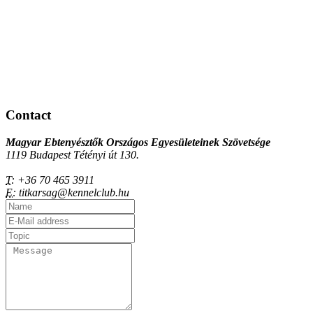
Contact
Magyar Ebtenyésztők Országos Egyesületeinek Szövetsége
1119 Budapest Tétényi út 130.
T:
+36 70 465 3911
E:
titkarsag@kennelclub.hu