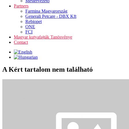
Mestervezető
Partners
Farmina Magyarország
Generali Petcare - DBX Kft
Rebiopet
ONE
FCI
Magyar kutyafajták Tanösvénye
Contact
A Kért tartalom nem található