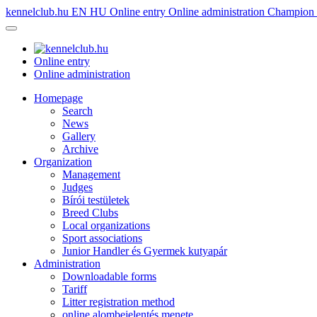
kennelclub.hu
EN
HU
Online entry
Online administration
Champion é
Online entry
Online administration
Homepage
Search
News
Gallery
Archive
Organization
Management
Judges
Bírói testületek
Breed Clubs
Local organizations
Sport associations
Junior Handler és Gyermek kutyapár
Administration
Downloadable forms
Tariff
Litter registration method
online alombejelentés menete