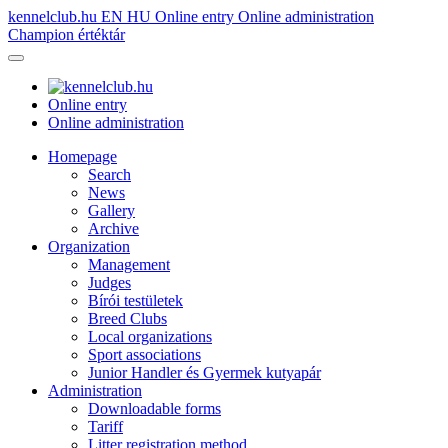
kennelclub.hu
EN
HU
Online entry
Online administration
Champion értéktár
Online entry
Online administration
Homepage
Search
News
Gallery
Archive
Organization
Management
Judges
Bírói testületek
Breed Clubs
Local organizations
Sport associations
Junior Handler és Gyermek kutyapár
Administration
Downloadable forms
Tariff
Litter registration method