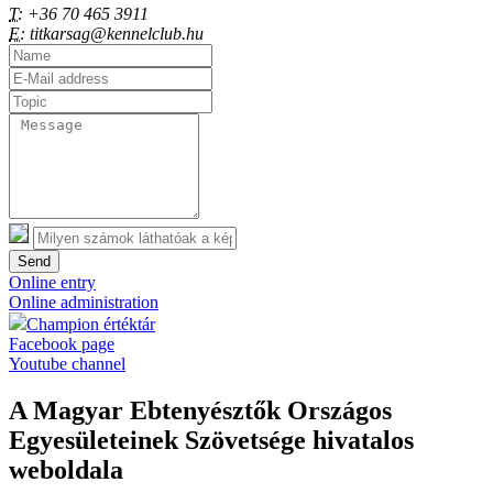
T:
+36 70 465 3911
E:
titkarsag@kennelclub.hu
Send
Online entry
Online administration
Champion értéktár
Facebook page
Youtube channel
A Magyar Ebtenyésztők Országos
Egyesületeinek Szövetsége hivatalos
weboldala