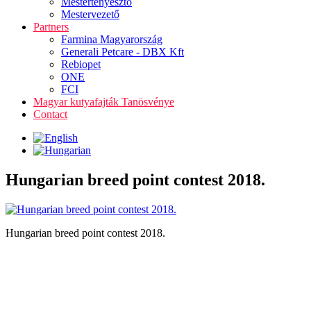
Mestertenyésztő
Mestervezető
Partners
Farmina Magyarország
Generali Petcare - DBX Kft
Rebiopet
ONE
FCI
Magyar kutyafajták Tanösvénye
Contact
Hungarian breed point contest 2018.
Hungarian breed point contest 2018.