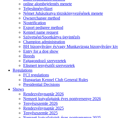
online alombejelentés menete
Teljesítményfüzet
Német Juhászkutya törzskönyvezésének menete
Ownerchange method
Nostrification
Export pedigree method
Kennel name request
Szövetségi/Sportkártya ügyintézés
Champion administration
BH bizonyítvány és/vagy Munkavizsga bizonyítvány kiv
Entry for a dog show
Breeds
Fajtagondozó szervezetek
Elismert tenyésztői szervezetek
Regulations
FCI regulations
Hungarian Kennel Club General Rules
Presidential Decisions
Shows
Rendezvénynaptár 2026
Nemzeti kutyafajtaink éves pontversenye 2026
Tenyészszemle 2026
Rendezvénynaptár 2025
Tenyészszemle 2025
Nemzeti kutyafajtaink éves pontversenye 2025