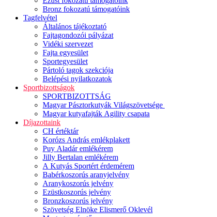
Ezüst fokozatú támogatóink
Bronz fokozatú támogatóink
Tagfelvétel
Általános tájékoztató
Fajtagondozói pályázat
Vidéki szervezet
Fajta egyesület
Sportegyesület
Pártoló tagok szekciója
Belépési nyilatkozatok
Sportbizottságok
SPORTBIZOTTSÁG
Magyar Pásztorkutyák Világszövetsége
Magyar kutyafajták Agility csapata
Díjazottaink
CH értéktár
Korózs András emlékplakett
Puy Aladár emlékérem
Jilly Bertalan emlékérem
A Kutyás Sportért érdemérem
Babérkoszorús aranyjelvény
Aranykoszorús jelvény
Ezüstkoszorús jelvény
Bronzkoszorús jelvény
Szövetség Elnöke Elismerő Oklevél