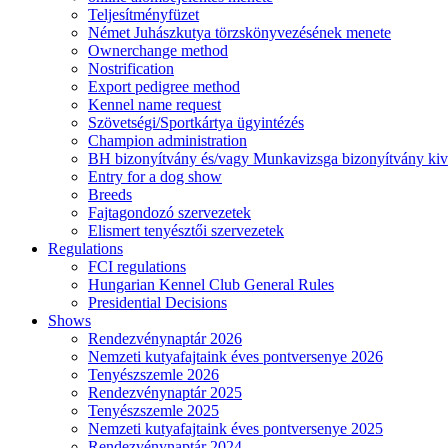
Teljesítményfüzet
Német Juhászkutya törzskönyvezésének menete
Ownerchange method
Nostrification
Export pedigree method
Kennel name request
Szövetségi/Sportkártya ügyintézés
Champion administration
BH bizonyítvány és/vagy Munkavizsga bizonyítvány kiv
Entry for a dog show
Breeds
Fajtagondozó szervezetek
Elismert tenyésztői szervezetek
Regulations
FCI regulations
Hungarian Kennel Club General Rules
Presidential Decisions
Shows
Rendezvénynaptár 2026
Nemzeti kutyafajtaink éves pontversenye 2026
Tenyészszemle 2026
Rendezvénynaptár 2025
Tenyészszemle 2025
Nemzeti kutyafajtaink éves pontversenye 2025
Rendezvénynaptár 2024