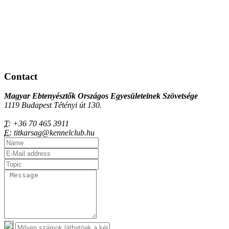
Contact
Magyar Ebtenyésztők Országos Egyesületeinek Szövetsége
1119 Budapest Tétényi út 130.
T:
+36 70 465 3911
E:
titkarsag@kennelclub.hu