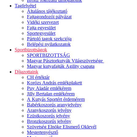
Bronz fokozatú támogatóink
Tagfelvétel
Általános tájékoztató
Fajtagondozói pályázat
Vidéki szervezet
Fajta egyesület
Sportegyesület
Pártoló tagok szekciója
Belépési nyilatkozatok
Sportbizottságok
SPORTBIZOTTSÁG
Magyar Pásztorkutyák Világszövetsége
Magyar kutyafajták Agility csapata
Díjazottaink
CH értéktár
Korózs András emlékplakett
Puy Aladár emlékérem
Jilly Bertalan emlékérem
A Kutyás Sportért érdemérem
Babérkoszorús aranyjelvény
Aranykoszorús jelvény
Ezüstkoszorús jelvény
Bronzkoszorús jelvény
Szövetség Elnöke Elismerő Oklevél
Mestertenyésztő