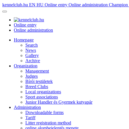
kennelclub.hu
EN
HU
Online entry
Online administration
Champion é
Online entry
Online administration
Homepage
Search
News
Gallery
Archive
Organization
Management
Judges
Bírói testületek
Breed Clubs
Local organizations
Sport associations
Junior Handler és Gyermek kutyapár
Administration
Downloadable forms
Tariff
Litter registration method
online alombejelentés menete