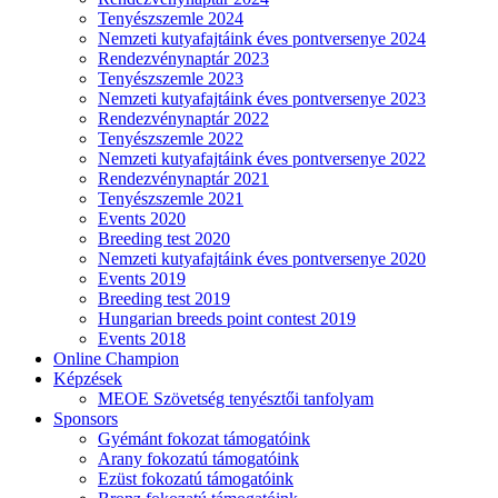
Tenyészszemle 2024
Nemzeti kutyafajtáink éves pontversenye 2024
Rendezvénynaptár 2023
Tenyészszemle 2023
Nemzeti kutyafajtáink éves pontversenye 2023
Rendezvénynaptár 2022
Tenyészszemle 2022
Nemzeti kutyafajtáink éves pontversenye 2022
Rendezvénynaptár 2021
Tenyészszemle 2021
Events 2020
Breeding test 2020
Nemzeti kutyafajtáink éves pontversenye 2020
Events 2019
Breeding test 2019
Hungarian breeds point contest 2019
Events 2018
Online Champion
Képzések
MEOE Szövetség tenyésztői tanfolyam
Sponsors
Gyémánt fokozat támogatóink
Arany fokozatú támogatóink
Ezüst fokozatú támogatóink