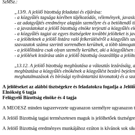
SzMSz.:
„13/9. A jelölő bizottság feladatai és eljárása:
- a közgyűlés tagsága körében tájékozódás, vélemények, javaslat
- az adatgyűjtés eredménye alapján személyre és a betöltendő ti
- a javaslatokat a jelölő bizottság elnöke terjeszti a közgyűlés el
- a közgyűlés tagjai az egyes tisztségekre további jelölteket is j
- a jelölteknek a jelölő listára való felkerüléséről a közgyűlés
szavazatok száma szerinti sorrendben kerülnek, a több támogató
- a jelölőlistára csak olyan személy kerülhet, aki a közgyűlésen
- a jelölések lezárása után a jelölő bizottság összeállítja a jelö
„1
3.12. A jelölő bizottság megbízatása a választás lezárásáig,
megbízatása a közgyűlés elnökének a közgyűlést bezáró bejelentéséi
meghatalmazások és bírósági nyilvántartási kivonatok) és a sza
A jelöléseket az alábbi tisztségekre és feladatokra fogadja a Jelölő
Elnökség 6 tagja
Felügyelő Bizottság elnöke és 4 tagja
A MEOESZ minden tagszervezete ugyanazon személyre ugyanazon tisz
A Jelölő Bizottság tagjai természetesen maguk is jelölhetőek tisztségre
A Jelölő Bizottság eredményes munkájához ezúton is kívánok sok sike