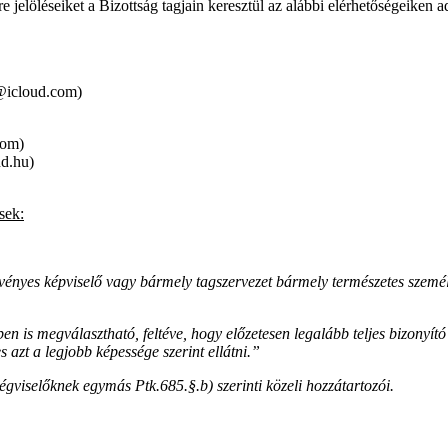
e jelöléseiket a Bizottság tagjain keresztül az alábbi elérhetőségeiken ad
k@icloud.com)
com)
d.hu)
sek:
örvényes képviselő vagy bármely tagszervezet bármely természetes szemé
ében is megválasztható, feltéve, hogy előzetesen legalább teljes bizonyí
 azt a legjobb képessége szerint ellátni.”
ségviselőknek egymás Ptk.685.§.b) szerinti közeli hozzátartozói.