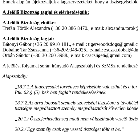
Ennek alapján tájékoztatjuk a tagszervezeteket, hogy a tisztségviselőkr
A Jelölő Bizottság tagjai és elérhetőségük:
A Jelölő Bizottság elnöke:
Trefán-Török Alexandra (+36-20-386-8470., e-mail: alexandra.toro
A Jelölő Bizottság tagjai:
Bátonyi Gábor (+36-20-9910-181., e-mail.: tigerwoodsdogs@gmail.
Dobainé Tar Zsuzsanna (+36-20-9348-925., e-mail: zsuzsa.dobai@dn
Orbán Sándor (+36-30-260-3988., e-mail: csacsligeti@gmail.com)
A jelölési folyamat során irányadó Alapszabályi és SzMSz rendelkezé
Alapszabály:
„
18.7.1.A tagegyesület törvényes képviselője választhat és a t
Ptk. 62.§-(5). bek-ben foglalt rendelkezéseknek.
18.7.2.Az arra jogosult személy szövetségi tisztségre a távollét
tisztségre megválasztott személy megválasztását követően köteles
„20.1./ Összeférhetetlenség miatt nem választhatók vezető tiszt
20.2./ Egy személy csak egy vezető tisztséget tölthet be.”