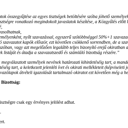
ok összegyűjtése az egyes tisztségek betöltésére szóba jöhető személyek
sztségre vonatkozó megindokolt javaslatok készítése, a Közgyűlés előtt
é,
avasolhatnak,
 személyenként, nyílt szavazással, egyszerű szótöbbséggel 50%+1 szavazatt
 szavazatot kapók először, ezt követően csökkenő sorrendben, de a szav
 szóban, vagy azt megelőzően legalább teljes bizonyító erejű okiratban a 
ltek listáját és átadja a szavazatszedő és számláló bizottság részére.”
 a megválasztott személyek nevének határozati kihirdetéséig tart, a man
g tart, a keletkezett jelenléti ívet és okirati mellékleteit (képviseleti 
vazólapok átvételi igazolását tartalmazó okiratot ezt követően még a h
 Bizottság:
tségre csak egy érvényes jelölést adhat.
.
rt.