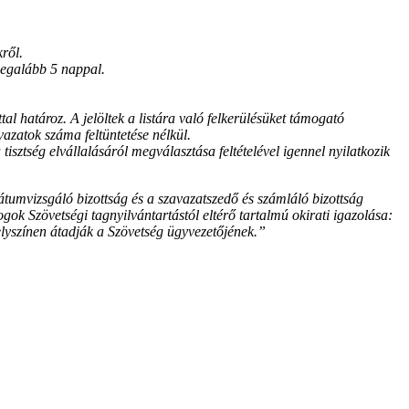
ről.
 legalább 5 nappal.
al határoz. A jelöltek a listára való felkerülésüket támogató
azatok száma feltüntetése nélkül.
tisztség elvállalásáról megválasztása feltételével igennel nyilatkozik
dátumvizsgáló bizottság és a szavazatszedő és számláló bizottság
jogok Szövetségi tagnyilvántartástól eltérő tartalmú okirati igazolása:
elyszínen átadják a Szövetség ügyvezetőjének.”