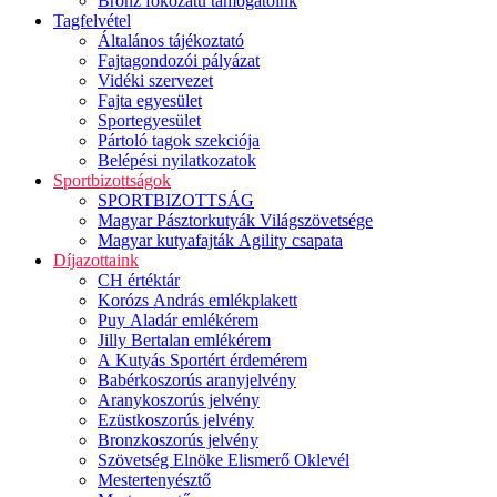
Bronz fokozatú támogatóink
Tagfelvétel
Általános tájékoztató
Fajtagondozói pályázat
Vidéki szervezet
Fajta egyesület
Sportegyesület
Pártoló tagok szekciója
Belépési nyilatkozatok
Sportbizottságok
SPORTBIZOTTSÁG
Magyar Pásztorkutyák Világszövetsége
Magyar kutyafajták Agility csapata
Díjazottaink
CH értéktár
Korózs András emlékplakett
Puy Aladár emlékérem
Jilly Bertalan emlékérem
A Kutyás Sportért érdemérem
Babérkoszorús aranyjelvény
Aranykoszorús jelvény
Ezüstkoszorús jelvény
Bronzkoszorús jelvény
Szövetség Elnöke Elismerő Oklevél
Mestertenyésztő