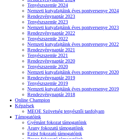
Tenyészszemle 2024
Nemzeti kutyafajtáink éves pontversenye 2024
Rendezvénynaptár 2023
Tenyészszemle 2023
Nemzeti kutyafajtáink éves pontversenye 2023
Rendezvénynaptár 2022
Tenyészszemle 2022
Nemzeti kutyafajtáink éves pontversenye 2022
Rendezvénynaptár 2021
Tenyészszemle 2021
Rendezvénynaptár 2020
Tenyészszemle 2020
Nemzeti kutyafajtáink éves pontversenye 2020
Rendezvénynaptár 2019
Tenyészszemle 2019
Nemzeti kutyafajtáink éves pontversenye 2019
Rendezvénynaptár 2018
Online Champion
Képzések
MEOE Szövetség tenyésztői tanfolyam
Támogatóink
Gyémánt fokozat támogatóink
Arany fokozatú támogatóink
Ezüst fokozatú támogatóink