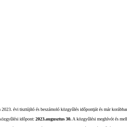
3. évi tisztújító és beszámoló közgyűlés időpontját és már korábban k
közgyűlési időpont:
2023.augusztus 30.
A közgyűlési meghívót és mell