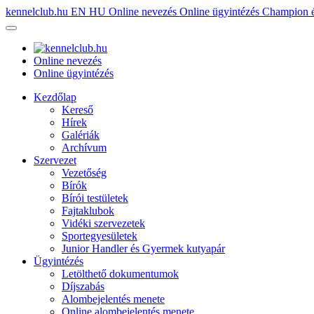
kennelclub.hu
EN
HU
Online nevezés
Online ügyintézés
Champion é
Online nevezés
Online ügyintézés
Kezdőlap
Kereső
Hírek
Galériák
Archívum
Szervezet
Vezetőség
Bírók
Bírói testületek
Fajtaklubok
Vidéki szervezetek
Sportegyesületek
Junior Handler és Gyermek kutyapár
Ügyintézés
Letölthető dokumentumok
Díjszabás
Alombejelentés menete
Online alombejelentés menete