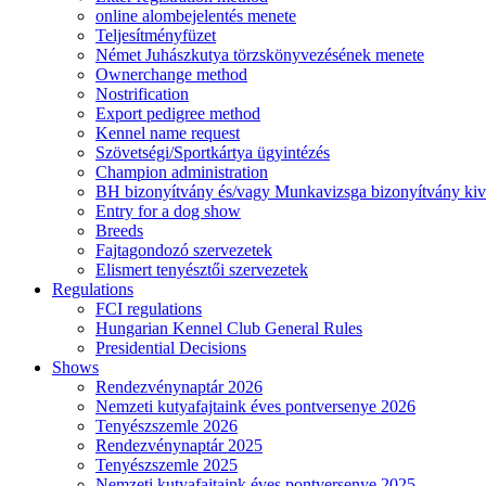
online alombejelentés menete
Teljesítményfüzet
Német Juhászkutya törzskönyvezésének menete
Ownerchange method
Nostrification
Export pedigree method
Kennel name request
Szövetségi/Sportkártya ügyintézés
Champion administration
BH bizonyítvány és/vagy Munkavizsga bizonyítvány kiv
Entry for a dog show
Breeds
Fajtagondozó szervezetek
Elismert tenyésztői szervezetek
Regulations
FCI regulations
Hungarian Kennel Club General Rules
Presidential Decisions
Shows
Rendezvénynaptár 2026
Nemzeti kutyafajtaink éves pontversenye 2026
Tenyészszemle 2026
Rendezvénynaptár 2025
Tenyészszemle 2025
Nemzeti kutyafajtaink éves pontversenye 2025