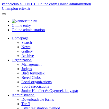
kennelclub.hu
EN
HU
Online entry
Online administration
Champion értéktár
Online entry
Online administration
Homepage
Search
News
Gallery
Archive
Organization
Management
Judges
Bírói testületek
Breed Clubs
Local organizations
Sport associations
Junior Handler és Gyermek kutyapár
Administration
Downloadable forms
Tariff
Litter registration method