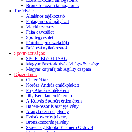
Ezüst fokozatú támogatóink
Bronz fokozatú támogatóink
Tagfelvétel
Általános tájékoztató
Fajtagondozói pályázat
Vidéki szervezet
Fajta egyesület
Sportegyesület
Pártoló tagok szekciója
Belépési nyilatkozatok
Sportbizottságok
SPORTBIZOTTSÁG
Magyar Pásztorkutyák Világszövetsége
Magyar kutyafajták Agility csapata
Díjazottaink
CH értéktár
Korózs András emlékplakett
Puy Aladár emlékérem
Jilly Bertalan emlékérem
A Kutyás Sportért érdemérem
Babérkoszorús aranyjelvény
Aranykoszorús jelvény
Ezüstkoszorús jelvény
Bronzkoszorús jelvény
Szövetség Elnöke Elismerő Oklevél