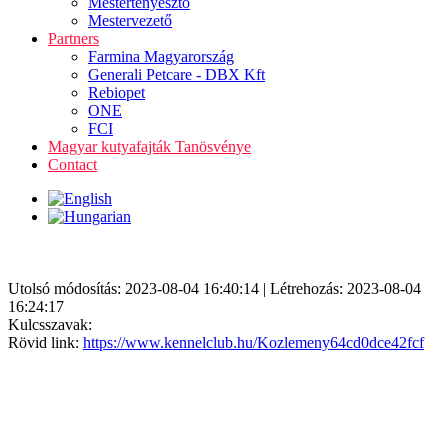
Mestertenyésztő
Mestervezető
Partners
Farmina Magyarország
Generali Petcare - DBX Kft
Rebiopet
ONE
FCI
Magyar kutyafajták Tanösvénye
Contact
Utolsó módosítás: 2023-08-04 16:40:14 | Létrehozás: 2023-08-04
16:24:17
Kulcsszavak:
Rövid link:
https://www.kennelclub.hu/Kozlemeny64cd0dce42fcf