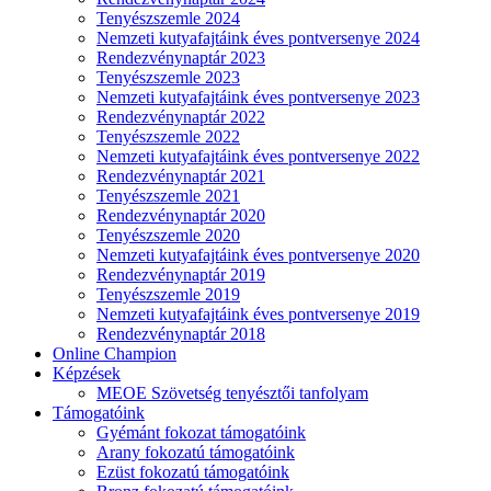
Tenyészszemle 2024
Nemzeti kutyafajtáink éves pontversenye 2024
Rendezvénynaptár 2023
Tenyészszemle 2023
Nemzeti kutyafajtáink éves pontversenye 2023
Rendezvénynaptár 2022
Tenyészszemle 2022
Nemzeti kutyafajtáink éves pontversenye 2022
Rendezvénynaptár 2021
Tenyészszemle 2021
Rendezvénynaptár 2020
Tenyészszemle 2020
Nemzeti kutyafajtáink éves pontversenye 2020
Rendezvénynaptár 2019
Tenyészszemle 2019
Nemzeti kutyafajtáink éves pontversenye 2019
Rendezvénynaptár 2018
Online Champion
Képzések
MEOE Szövetség tenyésztői tanfolyam
Támogatóink
Gyémánt fokozat támogatóink
Arany fokozatú támogatóink
Ezüst fokozatú támogatóink