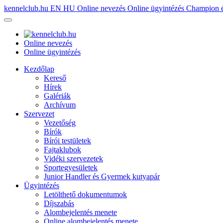
kennelclub.hu
EN
HU
Online nevezés
Online ügyintézés
Champion é
Online nevezés
Online ügyintézés
Kezdőlap
Kereső
Hírek
Galériák
Archívum
Szervezet
Vezetőség
Bírók
Bírói testületek
Fajtaklubok
Vidéki szervezetek
Sportegyesületek
Junior Handler és Gyermek kutyapár
Ügyintézés
Letölthető dokumentumok
Díjszabás
Alombejelentés menete
Online alombejelentés menete