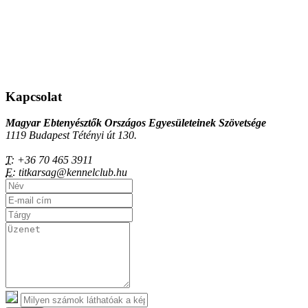
Kapcsolat
Magyar Ebtenyésztők Országos Egyesületeinek Szövetsége
1119 Budapest Tétényi út 130.
T:
+36 70 465 3911
E:
titkarsag@kennelclub.hu