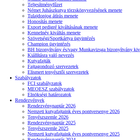
Teljesítményfűzet
Német Juhászkutya törzskönyvezésének menete
Tulajdonjog átírás menete
Honosítás menete
Export pedigré kiváltásának menete
Kennelnév kiváltás menete
Szövetségi/Sportkártya ügyintézés
Champion ügyintézés
BH bizonyítvány és/vagy Munkavizsga bizonyítvány kiv
Kiállításra való nevezés
Kutyafajták
Fajtagondozó szervezetek
Elismert tenyésztői szervezetek
Szabályzatok
FCI szabályzatok
MEOESZ szabályzatok
Elnökségi határozatok
Rendezvények
Rendezvénynaptár 2026
Nemzeti kutyafajtaink éves pontversenye 2026
Tenyészszemle 2026
Rendezvénynaptár 2025
Tenyészszemle 2025
Nemzeti kutyafajtaink éves pontversenye 2025
Rendezvénynaptár 2024