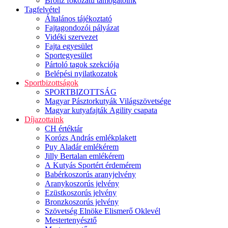
Bronz fokozatú támogatóink
Tagfelvétel
Általános tájékoztató
Fajtagondozói pályázat
Vidéki szervezet
Fajta egyesület
Sportegyesület
Pártoló tagok szekciója
Belépési nyilatkozatok
Sportbizottságok
SPORTBIZOTTSÁG
Magyar Pásztorkutyák Világszövetsége
Magyar kutyafajták Agility csapata
Díjazottaink
CH értéktár
Korózs András emlékplakett
Puy Aladár emlékérem
Jilly Bertalan emlékérem
A Kutyás Sportért érdemérem
Babérkoszorús aranyjelvény
Aranykoszorús jelvény
Ezüstkoszorús jelvény
Bronzkoszorús jelvény
Szövetség Elnöke Elismerő Oklevél
Mestertenyésztő