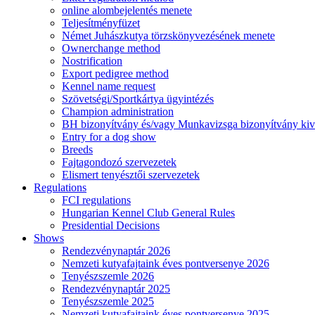
online alombejelentés menete
Teljesítményfüzet
Német Juhászkutya törzskönyvezésének menete
Ownerchange method
Nostrification
Export pedigree method
Kennel name request
Szövetségi/Sportkártya ügyintézés
Champion administration
BH bizonyítvány és/vagy Munkavizsga bizonyítvány kiv
Entry for a dog show
Breeds
Fajtagondozó szervezetek
Elismert tenyésztői szervezetek
Regulations
FCI regulations
Hungarian Kennel Club General Rules
Presidential Decisions
Shows
Rendezvénynaptár 2026
Nemzeti kutyafajtaink éves pontversenye 2026
Tenyészszemle 2026
Rendezvénynaptár 2025
Tenyészszemle 2025
Nemzeti kutyafajtaink éves pontversenye 2025