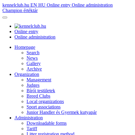
kennelclub.hu
EN
HU
Online entry
Online administration
Champion értéktár
Online entry
Online administration
Homepage
Search
News
Gallery
Archive
Organization
Management
Judges
Bírói testületek
Breed Clubs
Local organizations
Sport associations
Junior Handler és Gyermek kutyapár
Administration
Downloadable forms
Tariff
Litter registration method