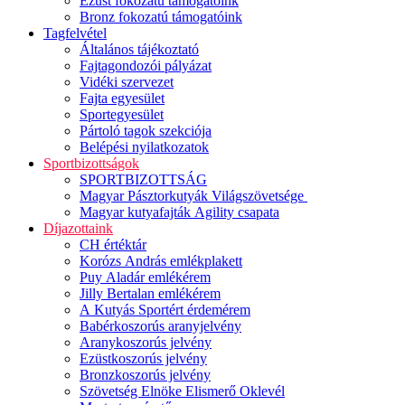
Ezüst fokozatú támogatóink
Bronz fokozatú támogatóink
Tagfelvétel
Általános tájékoztató
Fajtagondozói pályázat
Vidéki szervezet
Fajta egyesület
Sportegyesület
Pártoló tagok szekciója
Belépési nyilatkozatok
Sportbizottságok
SPORTBIZOTTSÁG
Magyar Pásztorkutyák Világszövetsége
Magyar kutyafajták Agility csapata
Díjazottaink
CH értéktár
Korózs András emlékplakett
Puy Aladár emlékérem
Jilly Bertalan emlékérem
A Kutyás Sportért érdemérem
Babérkoszorús aranyjelvény
Aranykoszorús jelvény
Ezüstkoszorús jelvény
Bronzkoszorús jelvény
Szövetség Elnöke Elismerő Oklevél