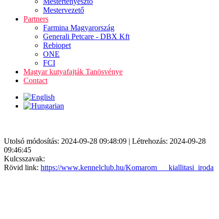
Mestertenyésztő
Mestervezető
Partners
Farmina Magyarország
Generali Petcare - DBX Kft
Rebiopet
ONE
FCI
Magyar kutyafajták Tanösvénye
Contact
Utolsó módosítás: 2024-09-28 09:48:09 | Létrehozás: 2024-09-28
09:46:45
Kulcsszavak:
Rövid link:
https://www.kennelclub.hu/Komarom___kiallitasi_iroda