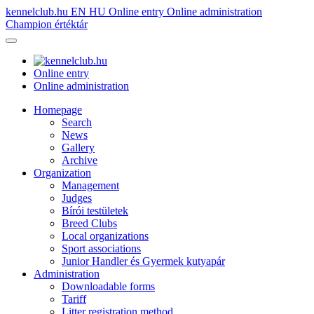
kennelclub.hu
EN
HU
Online entry
Online administration
Champion értéktár
Online entry
Online administration
Homepage
Search
News
Gallery
Archive
Organization
Management
Judges
Bírói testületek
Breed Clubs
Local organizations
Sport associations
Junior Handler és Gyermek kutyapár
Administration
Downloadable forms
Tariff
Litter registration method