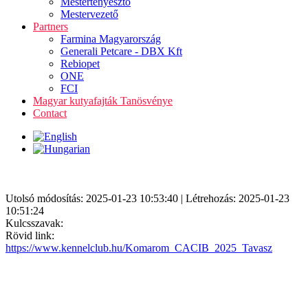
Mestertenyésztő
Mestervezető
Partners
Farmina Magyarország
Generali Petcare - DBX Kft
Rebiopet
ONE
FCI
Magyar kutyafajták Tanösvénye
Contact
Utolsó módosítás: 2025-01-23 10:53:40 | Létrehozás: 2025-01-23
10:51:24
Kulcsszavak:
Rövid link:
https://www.kennelclub.hu/Komarom_CACIB_2025_Tavasz