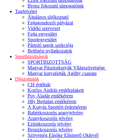
Ezüst fokozatú támogatóink
Bronz fokozatú támogatóink
Tagfelvétel
Általános tájékoztató
Fajtagondozói pályázat
Vidéki szervezet
Fajta egyesület
Sportegyesület
Pártoló tagok szekciója
Belépési nyilatkozatok
Sportbizottságok
SPORTBIZOTTSÁG
Magyar Pásztorkutyák Világszövetsége
Magyar kutyafajták Agility csapata
Díjazottaink
CH értéktár
Korózs András emlékplakett
Puy Aladár emlékérem
Jilly Bertalan emlékérem
A Kutyás Sportért érdemérem
Babérkoszorús aranyjelvény
Aranykoszorús jelvény
Ezüstkoszorús jelvény
Bronzkoszorús jelvény
Szövetség Elnöke Elismerő Oklevél