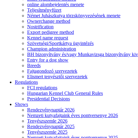
online alombejelentés menete
Teljesítményfüzet
Német Juhászkutya törzskönyvezésének menete
Ownerchange method
Nostrification
Export pedigree method
Kennel name request
Szövetségi/Sportkártya ügyintézés
Champion administration
BH bizonyítvány és/vagy Munkavizsga bizonyítvány kiv
Entry for a dog show
Breeds
Fajtagondozó szervezetek
Elismert tenyésztői szervezetek
Regulations
FCI regulations
Hungarian Kennel Club General Rules
Presidential Decisions
Shows
Rendezvénynaptár 2026
Nemzeti kutyafajtaink éves pontversenye 2026
Tenyészszemle 2026
Rendezvénynaptár 2025
Tenyészszemle 2025
Nemzeti kutyafajtaink éves pontversenye 2025