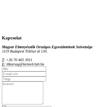
Kapcsolat
Magyar Ebtenyésztők Országos Egyesületeinek Szövetsége
1119 Budapest Tétényi út 130.
T:
+36 70 465 3911
E:
titkarsag@kennelclub.hu