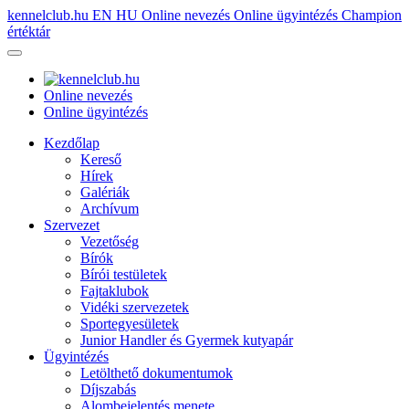
kennelclub.hu
EN
HU
Online nevezés
Online ügyintézés
Champion
értéktár
Online nevezés
Online ügyintézés
Kezdőlap
Kereső
Hírek
Galériák
Archívum
Szervezet
Vezetőség
Bírók
Bírói testületek
Fajtaklubok
Vidéki szervezetek
Sportegyesületek
Junior Handler és Gyermek kutyapár
Ügyintézés
Letölthető dokumentumok
Díjszabás
Alombejelentés menete