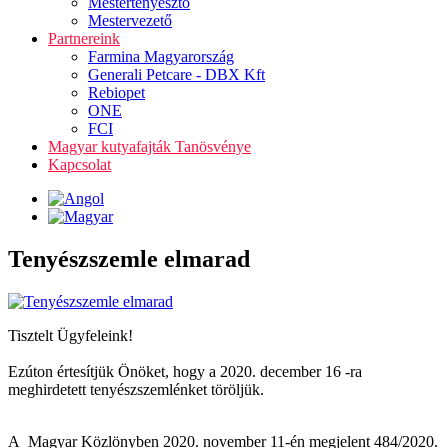
Mestertenyésztő
Mestervezető
Partnereink
Farmina Magyarország
Generali Petcare - DBX Kft
Rebiopet
ONE
FCI
Magyar kutyafajták Tanösvénye
Kapcsolat
Tenyészszemle elmarad
Tisztelt Ügyfeleink!
Ezúton értesítjük Önöket, hogy a 2020. december 16 -ra
meghirdetett tenyészszemlénket töröljük.
A Magyar Közlönyben 2020. november 11-én megjelent 484/2020.