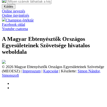
Küldés
Online nevezés
Online ügyintézés
Champion értéktár
Facebook oldal
Youtube csatorna
A Magyar Ebtenyésztők Országos
Egyesületeinek Szövetsége hivatalos
weboldala
© 2026 Magyar Ebtenyésztők Országos Egyesületeinek Szövetsége
(MEOESZ) |
Impresszum
|
Kapcsolat
| Készítette:
Simon Nándor,
Simonszoft