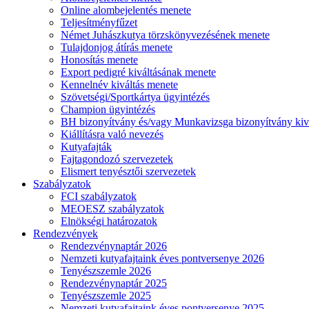
Online alombejelentés menete
Teljesítményfűzet
Német Juhászkutya törzskönyvezésének menete
Tulajdonjog átírás menete
Honosítás menete
Export pedigré kiváltásának menete
Kennelnév kiváltás menete
Szövetségi/Sportkártya ügyintézés
Champion ügyintézés
BH bizonyítvány és/vagy Munkavizsga bizonyítvány kiv
Kiállításra való nevezés
Kutyafajták
Fajtagondozó szervezetek
Elismert tenyésztői szervezetek
Szabályzatok
FCI szabályzatok
MEOESZ szabályzatok
Elnökségi határozatok
Rendezvények
Rendezvénynaptár 2026
Nemzeti kutyafajtaink éves pontversenye 2026
Tenyészszemle 2026
Rendezvénynaptár 2025
Tenyészszemle 2025
Nemzeti kutyafajtaink éves pontversenye 2025