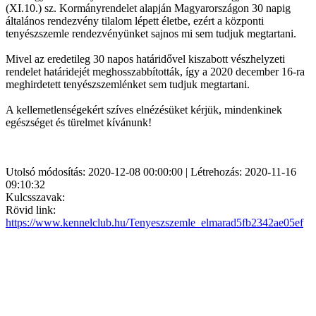
(XI.10.) sz. Kormányrendelet alapján Magyarországon 30 napig
általános rendezvény tilalom lépett életbe, ezért a központi
tenyészszemle rendezvényünket sajnos mi sem tudjuk megtartani.
Mivel az eredetileg 30 napos határidővel kiszabott vészhelyzeti
rendelet határidejét meghosszabbították, így a 2020 december 16-ra
meghirdetett tenyészszemlénket sem tudjuk megtartani.
A kellemetlenségekért szíves elnézésüket kérjük, mindenkinek
egészséget és türelmet kívánunk!
Utolsó módosítás: 2020-12-08 00:00:00 | Létrehozás: 2020-11-16
09:10:32
Kulcsszavak:
Rövid link:
https://www.kennelclub.hu/Tenyeszszemle_elmarad5fb2342ae05ef