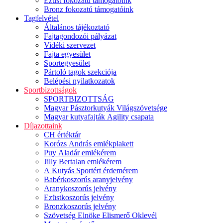
Ezüst fokozatú támogatóink
Bronz fokozatú támogatóink
Tagfelvétel
Általános tájékoztató
Fajtagondozói pályázat
Vidéki szervezet
Fajta egyesület
Sportegyesület
Pártoló tagok szekciója
Belépési nyilatkozatok
Sportbizottságok
SPORTBIZOTTSÁG
Magyar Pásztorkutyák Világszövetsége
Magyar kutyafajták Agility csapata
Díjazottaink
CH értéktár
Korózs András emlékplakett
Puy Aladár emlékérem
Jilly Bertalan emlékérem
A Kutyás Sportért érdemérem
Babérkoszorús aranyjelvény
Aranykoszorús jelvény
Ezüstkoszorús jelvény
Bronzkoszorús jelvény
Szövetség Elnöke Elismerő Oklevél