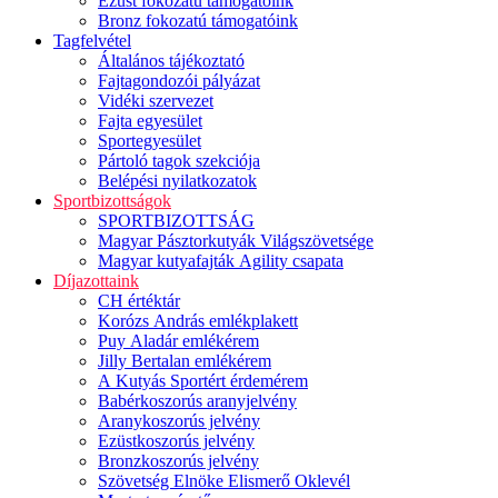
Ezüst fokozatú támogatóink
Bronz fokozatú támogatóink
Tagfelvétel
Általános tájékoztató
Fajtagondozói pályázat
Vidéki szervezet
Fajta egyesület
Sportegyesület
Pártoló tagok szekciója
Belépési nyilatkozatok
Sportbizottságok
SPORTBIZOTTSÁG
Magyar Pásztorkutyák Világszövetsége
Magyar kutyafajták Agility csapata
Díjazottaink
CH értéktár
Korózs András emlékplakett
Puy Aladár emlékérem
Jilly Bertalan emlékérem
A Kutyás Sportért érdemérem
Babérkoszorús aranyjelvény
Aranykoszorús jelvény
Ezüstkoszorús jelvény
Bronzkoszorús jelvény
Szövetség Elnöke Elismerő Oklevél