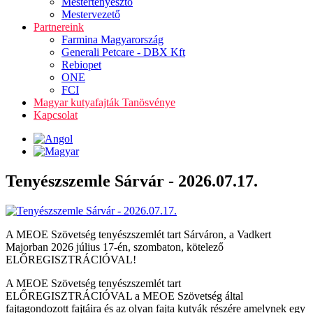
Mestertenyésztő
Mestervezető
Partnereink
Farmina Magyarország
Generali Petcare - DBX Kft
Rebiopet
ONE
FCI
Magyar kutyafajták Tanösvénye
Kapcsolat
Tenyészszemle Sárvár - 2026.07.17.
A MEOE Szövetség tenyészszemlét tart Sárváron, a Vadkert
Majorban 2026 július 17-én, szombaton, kötelező
ELŐREGISZTRÁCIÓVAL!
A MEOE Szövetség tenyészszemlét tart
ELŐREGISZTRÁCIÓVAL a MEOE Szövetség által
fajtagondozott fajtáira és az olyan fajta kutyák részére amelynek egy