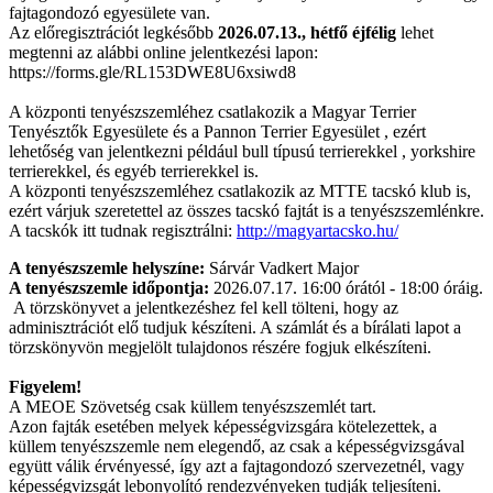
fajtagondozó egyesülete van.
Az előregisztrációt legkésőbb
2026.07.13., hétfő éjfélig
lehet
megtenni az alábbi online jelentkezési lapon:
https://forms.gle/RL153DWE8U6xsiwd8
A központi tenyészszemléhez csatlakozik a Magyar Terrier
Tenyésztők Egyesülete és a Pannon Terrier Egyesület , ezért
lehetőség van jelentkezni például bull típusú terrierekkel , yorkshire
terrierekkel, és egyéb terrierekkel is.
A központi tenyészszemléhez csatlakozik az MTTE tacskó klub is,
ezért várjuk szeretettel az összes tacskó fajtát is a tenyészszemlénkre.
A tacskók itt tudnak regisztrálni:
http://magyartacsko.hu/
A tenyészszemle helyszíne:
Sárvár Vadkert Major
A tenyészszemle időpontja:
2026.07.17. 16:00 órától - 18:00 óráig.
A törzskönyvet a jelentkezéshez fel kell tölteni, hogy az
adminisztrációt elő tudjuk készíteni. A számlát és a bírálati lapot a
törzskönyvön megjelölt tulajdonos részére fogjuk elkészíteni.
Figyelem!
A MEOE Szövetség csak küllem tenyészszemlét tart.
Azon fajták esetében melyek képességvizsgára kötelezettek, a
küllem tenyészszemle nem elegendő, az csak a képességvizsgával
együtt válik érvényessé, így azt a fajtagondozó szervezetnél, vagy
képességvizsgát lebonyolító rendezvényeken tudják teljesíteni.