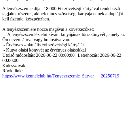
A tenyészszemle díja : 18 000 Ft szövetségi kártyával rendelkező
tagjaink részére , akinek nincs szövetségi kártyája ennek a dupláját
kell fizetnie, készpénzben.
A tenyészszemlére hozza magával a következőket:
- A tenyészszemléztetni kívánt kutyájának törzskönyvét , amely az
Ön nevére átírva vagy honosítva van.
- Érvényes - aktuális évi szövetségi kártyáját
- Kutya oltási könyvét az érvényes oltásokkal
Utolsó módosítás: 2026-06-22 00:00:00 | Létrehozás: 2026-06-22
00:00:00
Kulcsszavak:
Rövid link:
https://www.kennelclub.hu/Tenyeszszemle_Sarvar___20250719