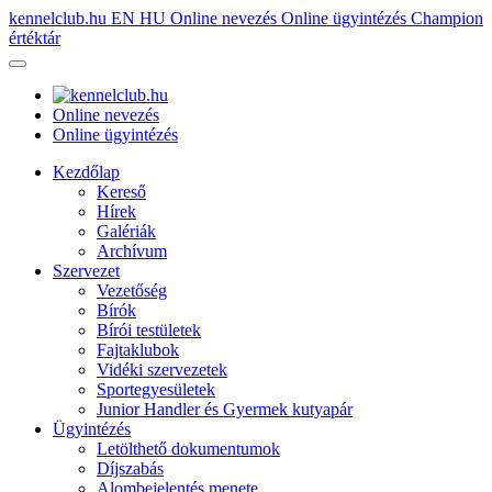
kennelclub.hu
EN
HU
Online nevezés
Online ügyintézés
Champion
értéktár
Online nevezés
Online ügyintézés
Kezdőlap
Kereső
Hírek
Galériák
Archívum
Szervezet
Vezetőség
Bírók
Bírói testületek
Fajtaklubok
Vidéki szervezetek
Sportegyesületek
Junior Handler és Gyermek kutyapár
Ügyintézés
Letölthető dokumentumok
Díjszabás
Alombejelentés menete