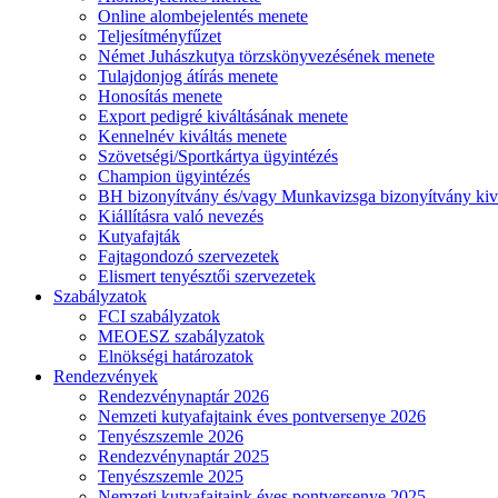
Online alombejelentés menete
Teljesítményfűzet
Német Juhászkutya törzskönyvezésének menete
Tulajdonjog átírás menete
Honosítás menete
Export pedigré kiváltásának menete
Kennelnév kiváltás menete
Szövetségi/Sportkártya ügyintézés
Champion ügyintézés
BH bizonyítvány és/vagy Munkavizsga bizonyítvány kiv
Kiállításra való nevezés
Kutyafajták
Fajtagondozó szervezetek
Elismert tenyésztői szervezetek
Szabályzatok
FCI szabályzatok
MEOESZ szabályzatok
Elnökségi határozatok
Rendezvények
Rendezvénynaptár 2026
Nemzeti kutyafajtaink éves pontversenye 2026
Tenyészszemle 2026
Rendezvénynaptár 2025
Tenyészszemle 2025
Nemzeti kutyafajtaink éves pontversenye 2025