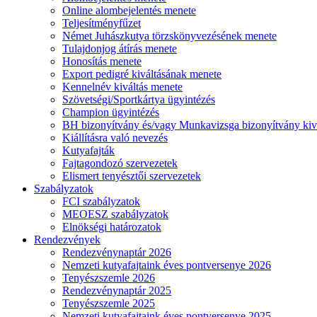
Online alombejelentés menete
Teljesítményfűzet
Német Juhászkutya törzskönyvezésének menete
Tulajdonjog átírás menete
Honosítás menete
Export pedigré kiváltásának menete
Kennelnév kiváltás menete
Szövetségi/Sportkártya ügyintézés
Champion ügyintézés
BH bizonyítvány és/vagy Munkavizsga bizonyítvány kiv
Kiállításra való nevezés
Kutyafajták
Fajtagondozó szervezetek
Elismert tenyésztői szervezetek
Szabályzatok
FCI szabályzatok
MEOESZ szabályzatok
Elnökségi határozatok
Rendezvények
Rendezvénynaptár 2026
Nemzeti kutyafajtaink éves pontversenye 2026
Tenyészszemle 2026
Rendezvénynaptár 2025
Tenyészszemle 2025
Nemzeti kutyafajtaink éves pontversenye 2025