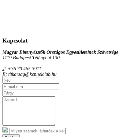
Kapcsolat
Magyar Ebtenyésztők Országos Egyesületeinek Szövetsége
1119 Budapest Tétényi út 130.
T:
+36 70 465 3911
E:
titkarsag@kennelclub.hu