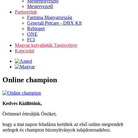
Mestertenyésztő
Mestervezető
Partnereink
Farmina Magyarország
Generali Petcare - DBX Kft
Rebiopet
ONE
FCI
Magyar kutyafajták Tanösvénye
Kapcsolat
Online champion
Kedves Kiállítóink,
Örömmel értesítjük Önöket,
hogy a mai napon feladásra kerültek az első online megrendelt
serlegek és champion bizonyítványok tulajdonosaikhoz.