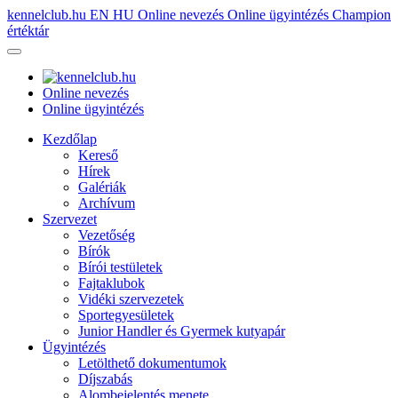
kennelclub.hu
EN
HU
Online nevezés
Online ügyintézés
Champion
értéktár
Online nevezés
Online ügyintézés
Kezdőlap
Kereső
Hírek
Galériák
Archívum
Szervezet
Vezetőség
Bírók
Bírói testületek
Fajtaklubok
Vidéki szervezetek
Sportegyesületek
Junior Handler és Gyermek kutyapár
Ügyintézés
Letölthető dokumentumok
Díjszabás
Alombejelentés menete