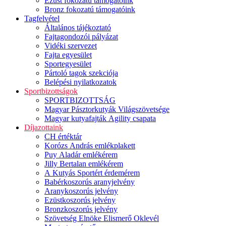
Ezüst fokozatú támogatóink
Bronz fokozatú támogatóink
Tagfelvétel
Általános tájékoztató
Fajtagondozói pályázat
Vidéki szervezet
Fajta egyesület
Sportegyesület
Pártoló tagok szekciója
Belépési nyilatkozatok
Sportbizottságok
SPORTBIZOTTSÁG
Magyar Pásztorkutyák Világszövetsége
Magyar kutyafajták Agility csapata
Díjazottaink
CH értéktár
Korózs András emlékplakett
Puy Aladár emlékérem
Jilly Bertalan emlékérem
A Kutyás Sportért érdemérem
Babérkoszorús aranyjelvény
Aranykoszorús jelvény
Ezüstkoszorús jelvény
Bronzkoszorús jelvény
Szövetség Elnöke Elismerő Oklevél