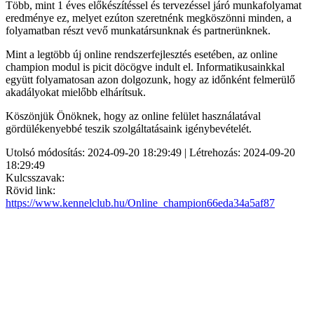
Több, mint 1 éves előkészítéssel és tervezéssel járó munkafolyamat
eredménye ez, melyet ezúton szeretnénk megköszönni minden, a
folyamatban részt vevő munkatársunknak és partnerünknek.
Mint a legtöbb új online rendszerfejlesztés esetében, az online
champion modul is picit döcögve indult el. Informatikusainkkal
együtt folyamatosan azon dolgozunk, hogy az időnként felmerülő
akadályokat mielőbb elhárítsuk.
Köszönjük Önöknek, hogy az online felület használatával
gördülékenyebbé teszik szolgáltatásaink igénybevételét.
Utolsó módosítás: 2024-09-20 18:29:49 | Létrehozás: 2024-09-20
18:29:49
Kulcsszavak:
Rövid link:
https://www.kennelclub.hu/Online_champion66eda34a5af87