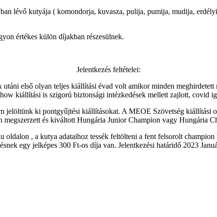
ban lévő kutyája ( komondorja, kuvasza, pulija, pumija, mudija, erdélyi
gyon értékes külön díjakban részesülnek.
Jelentkezés feltételei:
ni első olyan teljes kiállítási évad volt amikor minden meghirdetett r
kiállítási is szigorú biztonsági intézkedések mellett zajlott, covid iga
jelöltünk ki pontgyűjtési kiállításokat. A MEOE Szövetség kiállítási o
évben megszerzett és kiváltott Hungária Junior Champion vagy Hungári
u oldalon , a kutya adataihoz tessék feltölteni a fent felsorolt champi
snek egy jelképes 300 Ft-os díja van. Jelentkezési határidő 2023 Januá