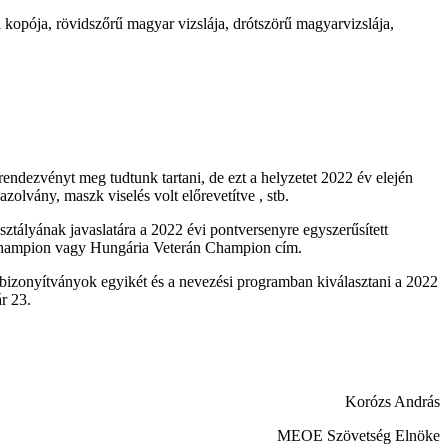
 kopója, rövidszőrű magyar vizslája, drótszörű magyarvizslája,
endezvényt meg tudtunk tartani, de ezt a helyzetet 2022 év elején
zolvány, maszk viselés volt előrevetítve , stb.
sztályának javaslatára a 2022 évi pontversenyre egyszerűsített
a Champion vagy Hungária Veterán Champion cím.
on bizonyítványok egyikét és a nevezési programban kiválasztani a 2022
r 23.
Korózs András
MEOE Szövetség Elnöke