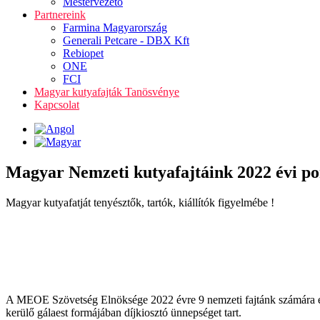
Mestervezető
Partnereink
Farmina Magyarország
Generali Petcare - DBX Kft
Rebiopet
ONE
FCI
Magyar kutyafajták Tanösvénye
Kapcsolat
Magyar Nemzeti kutyafajtáink 2022 évi po
Magyar kutyafatját tenyésztők, tartók, kiállítók figyelmébe !
A MEOE Szövetség Elnöksége 2022 évre 9 nemzeti fajtánk számára éve
kerülő gálaest formájában díjkiosztó ünnepséget tart.