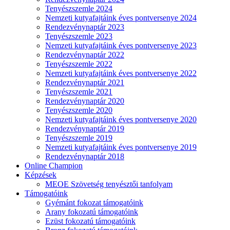
Tenyészszemle 2024
Nemzeti kutyafajtáink éves pontversenye 2024
Rendezvénynaptár 2023
Tenyészszemle 2023
Nemzeti kutyafajtáink éves pontversenye 2023
Rendezvénynaptár 2022
Tenyészszemle 2022
Nemzeti kutyafajtáink éves pontversenye 2022
Rendezvénynaptár 2021
Tenyészszemle 2021
Rendezvénynaptár 2020
Tenyészszemle 2020
Nemzeti kutyafajtáink éves pontversenye 2020
Rendezvénynaptár 2019
Tenyészszemle 2019
Nemzeti kutyafajtáink éves pontversenye 2019
Rendezvénynaptár 2018
Online Champion
Képzések
MEOE Szövetség tenyésztői tanfolyam
Támogatóink
Gyémánt fokozat támogatóink
Arany fokozatú támogatóink
Ezüst fokozatú támogatóink