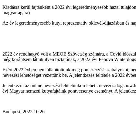
Kiadásra kerül fajtánként a 2022 évi legeredményesebb hazai tulajdon
magyar agara)
Az év legeredményesebb kutyi reprezentatív oklevél-dijazásban és na
2022 év rendhagyó volt a MEOE Szövetség számára, a Covid időszak utá
még korántsem láttuk ilyen biztatónak, a 2022 évi Fehova Winterdogshow 
Ezért 2022 évben nem állapítottunk meg pontszerzési szabályokat, nem 
nevezési lehetőséget vezettünk be. A jelentkezés feltétele a 2022 
Jelentkezni az online nevezési felületünkön lehet : nevezes.dogshow.h
évi Magyar nemzeti kutyafajtáink pontversenye eseményt. A jelentkezé
Budapest, 2022.10.26