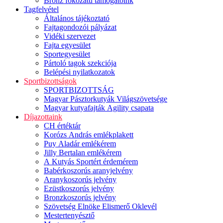
Bronz fokozatú támogatóink
Tagfelvétel
Általános tájékoztató
Fajtagondozói pályázat
Vidéki szervezet
Fajta egyesület
Sportegyesület
Pártoló tagok szekciója
Belépési nyilatkozatok
Sportbizottságok
SPORTBIZOTTSÁG
Magyar Pásztorkutyák Világszövetsége
Magyar kutyafajták Agility csapata
Díjazottaink
CH értéktár
Korózs András emlékplakett
Puy Aladár emlékérem
Jilly Bertalan emlékérem
A Kutyás Sportért érdemérem
Babérkoszorús aranyjelvény
Aranykoszorús jelvény
Ezüstkoszorús jelvény
Bronzkoszorús jelvény
Szövetség Elnöke Elismerő Oklevél
Mestertenyésztő