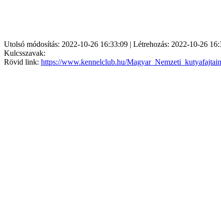
Utolsó módosítás: 2022-10-26 16:33:09 | Létrehozás: 2022-10-26 16:
Kulcsszavak:
Rövid link:
https://www.kennelclub.hu/Magyar_Nemzeti_kutyafajtai