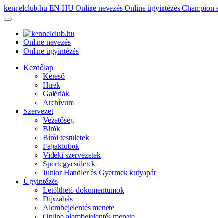
kennelclub.hu
EN
HU
Online nevezés
Online ügyintézés
Champion é
Online nevezés
Online ügyintézés
Kezdőlap
Kereső
Hírek
Galériák
Archívum
Szervezet
Vezetőség
Bírók
Bírói testületek
Fajtaklubok
Vidéki szervezetek
Sportegyesületek
Junior Handler és Gyermek kutyapár
Ügyintézés
Letölthető dokumentumok
Díjszabás
Alombejelentés menete
Online alombejelentés menete