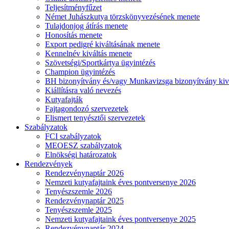
Teljesítményfűzet
Német Juhászkutya törzskönyvezésének menete
Tulajdonjog átírás menete
Honosítás menete
Export pedigré kiváltásának menete
Kennelnév kiváltás menete
Szövetségi/Sportkártya ügyintézés
Champion ügyintézés
BH bizonyítvány és/vagy Munkavizsga bizonyítvány kiv
Kiállításra való nevezés
Kutyafajták
Fajtagondozó szervezetek
Elismert tenyésztői szervezetek
Szabályzatok
FCI szabályzatok
MEOESZ szabályzatok
Elnökségi határozatok
Rendezvények
Rendezvénynaptár 2026
Nemzeti kutyafajtaink éves pontversenye 2026
Tenyészszemle 2026
Rendezvénynaptár 2025
Tenyészszemle 2025
Nemzeti kutyafajtaink éves pontversenye 2025
Rendezvénynaptár 2024