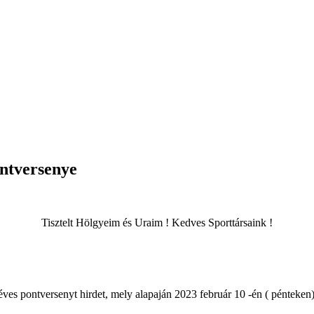
ntversenye
Tisztelt Hölgyeim és Uraim ! Kedves Sporttársaink !
s pontversenyt hirdet, mely alapaján 2023 február 10 -én ( pénteken)