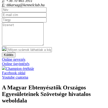
T:
+36 70 465 3911
E:
titkarsag@kennelclub.hu
Küldés
Online nevezés
Online ügyintézés
Champion értéktár
Facebook oldal
Youtube csatorna
A Magyar Ebtenyésztők Országos
Egyesületeinek Szövetsége hivatalos
weboldala