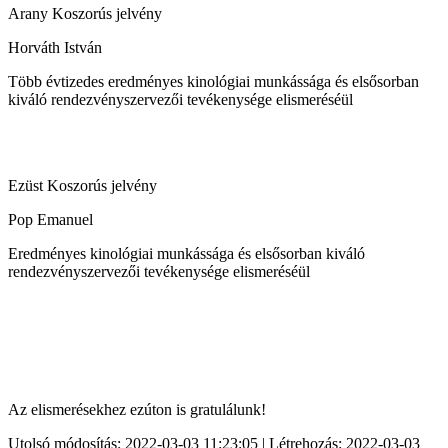
Arany Koszorús jelvény
Horváth István
Több évtizedes eredményes kinológiai munkássága és elsősorban
kiváló rendezvényszervezői tevékenysége elismeréséül
Ezüst Koszorús jelvény
Pop Emanuel
Eredményes kinológiai munkássága és elsősorban kiváló
rendezvényszervezői tevékenysége elismeréséül
Az elismerésekhez ezúton is gratulálunk!
Utolsó módosítás: 2022-03-03 11:23:05 | Létrehozás: 2022-03-03