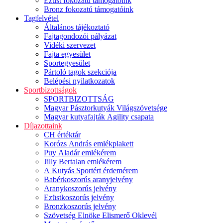
Ezüst fokozatú támogatóink
Bronz fokozatú támogatóink
Tagfelvétel
Általános tájékoztató
Fajtagondozói pályázat
Vidéki szervezet
Fajta egyesület
Sportegyesület
Pártoló tagok szekciója
Belépési nyilatkozatok
Sportbizottságok
SPORTBIZOTTSÁG
Magyar Pásztorkutyák Világszövetsége
Magyar kutyafajták Agility csapata
Díjazottaink
CH értéktár
Korózs András emlékplakett
Puy Aladár emlékérem
Jilly Bertalan emlékérem
A Kutyás Sportért érdemérem
Babérkoszorús aranyjelvény
Aranykoszorús jelvény
Ezüstkoszorús jelvény
Bronzkoszorús jelvény
Szövetség Elnöke Elismerő Oklevél