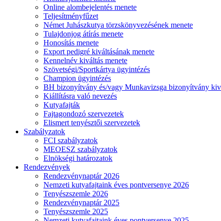
Online alombejelentés menete
Teljesítményfűzet
Német Juhászkutya törzskönyvezésének menete
Tulajdonjog átírás menete
Honosítás menete
Export pedigré kiváltásának menete
Kennelnév kiváltás menete
Szövetségi/Sportkártya ügyintézés
Champion ügyintézés
BH bizonyítvány és/vagy Munkavizsga bizonyítvány kiv
Kiállításra való nevezés
Kutyafajták
Fajtagondozó szervezetek
Elismert tenyésztői szervezetek
Szabályzatok
FCI szabályzatok
MEOESZ szabályzatok
Elnökségi határozatok
Rendezvények
Rendezvénynaptár 2026
Nemzeti kutyafajtaink éves pontversenye 2026
Tenyészszemle 2026
Rendezvénynaptár 2025
Tenyészszemle 2025
Nemzeti kutyafajtaink éves pontversenye 2025