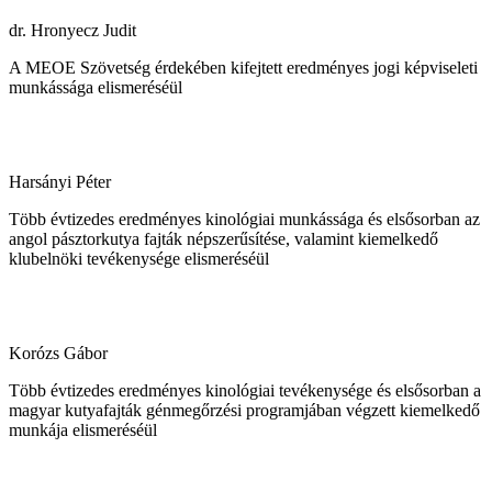
dr. Hronyecz Judit
A MEOE Szövetség érdekében kifejtett eredményes jogi képviseleti
munkássága elismeréséül
Harsányi Péter
Több évtizedes eredményes kinológiai munkássága és elsősorban az
angol pásztorkutya fajták népszerűsítése, valamint kiemelkedő
klubelnöki tevékenysége elismeréséül
Korózs Gábor
Több évtizedes eredményes kinológiai tevékenysége és elsősorban a
magyar kutyafajták génmegőrzési programjában végzett kiemelkedő
munkája elismeréséül