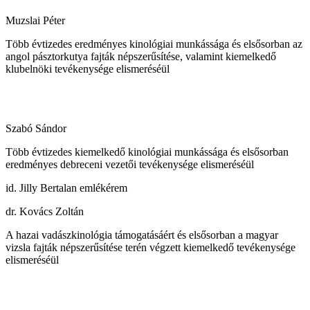
Muzslai Péter
Több évtizedes eredményes kinológiai munkássága és elsősorban az
angol pásztorkutya fajták népszerűsítése, valamint kiemelkedő
klubelnöki tevékenysége elismeréséül
Szabó Sándor
Több évtizedes kiemelkedő kinológiai munkássága és elsősorban
eredményes debreceni vezetői tevékenysége elismeréséül
id. Jilly Bertalan emlékérem
dr. Kovács Zoltán
A hazai vadászkinológia támogatásáért és elsősorban a magyar
vizsla fajták népszerűsítése terén végzett kiemelkedő tevékenysége
elismeréséül