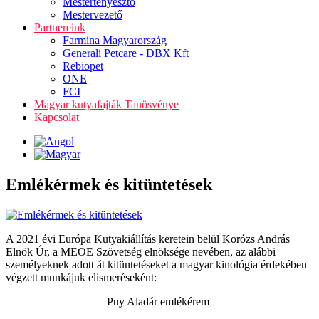
Mestertenyésztő
Mestervezető
Partnereink
Farmina Magyarország
Generali Petcare - DBX Kft
Rebiopet
ONE
FCI
Magyar kutyafajták Tanösvénye
Kapcsolat
Emlékérmek és kitüntetések
A 2021 évi Európa Kutyakiállítás keretein belül Korózs András
Elnök Úr, a MEOE Szövetség elnöksége nevében, az alábbi
személyeknek adott át kitüntetéseket a magyar kinológia érdekében
végzett munkájuk elismeréseként:
Puy Aladár emlékérem