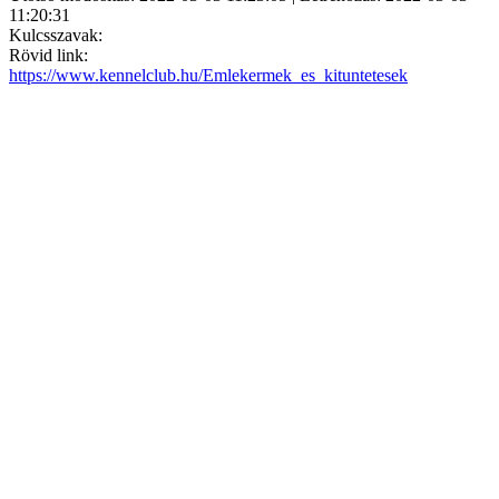
11:20:31
Kulcsszavak:
Rövid link:
https://www.kennelclub.hu/Emlekermek_es_kituntetesek