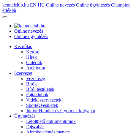
kennelclub.hu
EN
HU
Online nevezés
Online ügyintézés
Champion
értéktár
Online nevezés
Online ügyintézés
Kezdőlap
Kereső
Hírek
Galériák
Archívum
Szervezet
Vezetőség
Bírók
Bírói testületek
Fajtaklubok
Vidéki szervezetek
Sportegyesületek
Junior Handler és Gyermek kutyapár
Ügyintézés
Letölthető dokumentumok
Díjszabás
Alombejelentés menete