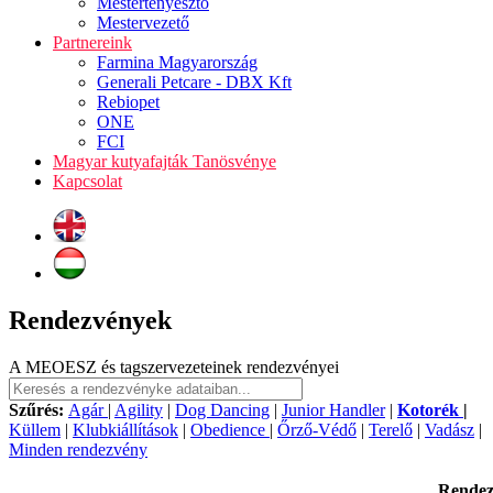
Mestertenyésztő
Mestervezető
Partnereink
Farmina Magyarország
Generali Petcare - DBX Kft
Rebiopet
ONE
FCI
Magyar kutyafajták Tanösvénye
Kapcsolat
Rendezvények
A MEOESZ és tagszervezeteinek rendezvényei
Szűrés:
Agár
|
Agility
|
Dog Dancing
|
Junior Handler
|
Kotorék
|
Küllem
|
Klubkiállítások
|
Obedience
|
Őrző-Védő
|
Terelő
|
Vadász
|
Minden rendezvény
Rende