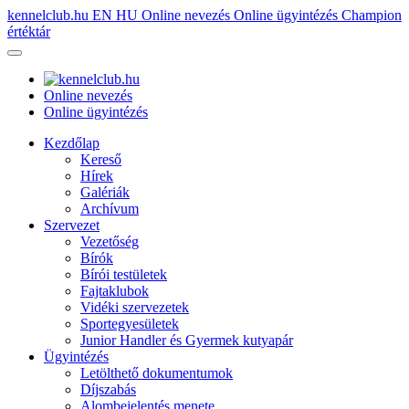
kennelclub.hu
EN
HU
Online nevezés
Online ügyintézés
Champion
értéktár
Online nevezés
Online ügyintézés
Kezdőlap
Kereső
Hírek
Galériák
Archívum
Szervezet
Vezetőség
Bírók
Bírói testületek
Fajtaklubok
Vidéki szervezetek
Sportegyesületek
Junior Handler és Gyermek kutyapár
Ügyintézés
Letölthető dokumentumok
Díjszabás
Alombejelentés menete