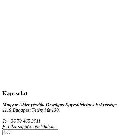
Kapcsolat
Magyar Ebtenyésztők Országos Egyesületeinek Szövetsége
1119 Budapest Tétényi út 130.
T:
+36 70 465 3911
E:
titkarsag@kennelclub.hu