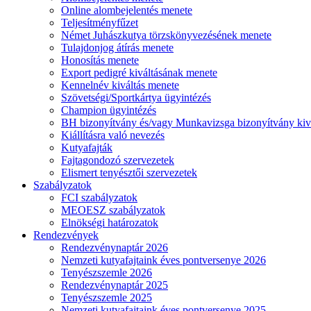
Online alombejelentés menete
Teljesítményfűzet
Német Juhászkutya törzskönyvezésének menete
Tulajdonjog átírás menete
Honosítás menete
Export pedigré kiváltásának menete
Kennelnév kiváltás menete
Szövetségi/Sportkártya ügyintézés
Champion ügyintézés
BH bizonyítvány és/vagy Munkavizsga bizonyítvány kiv
Kiállításra való nevezés
Kutyafajták
Fajtagondozó szervezetek
Elismert tenyésztői szervezetek
Szabályzatok
FCI szabályzatok
MEOESZ szabályzatok
Elnökségi határozatok
Rendezvények
Rendezvénynaptár 2026
Nemzeti kutyafajtaink éves pontversenye 2026
Tenyészszemle 2026
Rendezvénynaptár 2025
Tenyészszemle 2025
Nemzeti kutyafajtaink éves pontversenye 2025