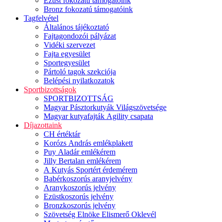
Ezüst fokozatú támogatóink
Bronz fokozatú támogatóink
Tagfelvétel
Általános tájékoztató
Fajtagondozói pályázat
Vidéki szervezet
Fajta egyesület
Sportegyesület
Pártoló tagok szekciója
Belépési nyilatkozatok
Sportbizottságok
SPORTBIZOTTSÁG
Magyar Pásztorkutyák Világszövetsége
Magyar kutyafajták Agility csapata
Díjazottaink
CH értéktár
Korózs András emlékplakett
Puy Aladár emlékérem
Jilly Bertalan emlékérem
A Kutyás Sportért érdemérem
Babérkoszorús aranyjelvény
Aranykoszorús jelvény
Ezüstkoszorús jelvény
Bronzkoszorús jelvény
Szövetség Elnöke Elismerő Oklevél