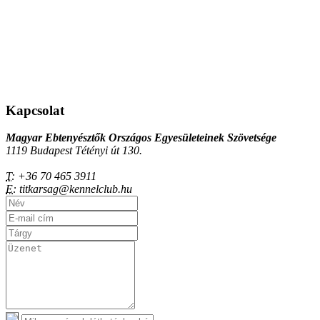
Kapcsolat
Magyar Ebtenyésztők Országos Egyesületeinek Szövetsége
1119 Budapest Tétényi út 130.
T:
+36 70 465 3911
E:
titkarsag@kennelclub.hu