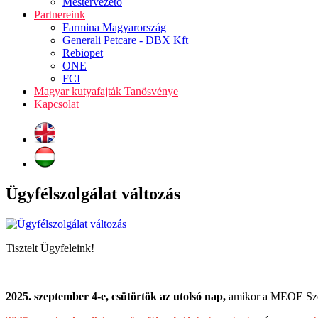
Mestervezető
Partnereink
Farmina Magyarország
Generali Petcare - DBX Kft
Rebiopet
ONE
FCI
Magyar kutyafajták Tanösvénye
Kapcsolat
Ügyfélszolgálat változás
Tisztelt Ügyfeleink!
2025. szeptember 4-e, csütörtök az utolsó nap,
amikor a MEOE Szöve