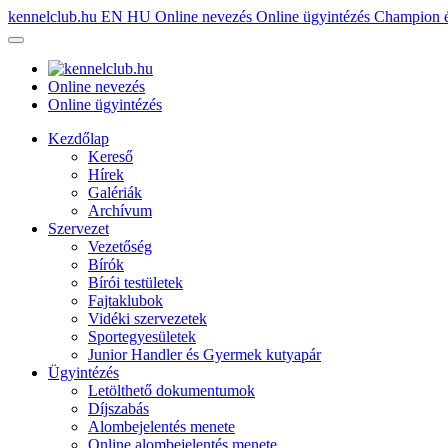
kennelclub.hu
EN
HU
Online nevezés
Online ügyintézés
Champion é
Online nevezés
Online ügyintézés
Kezdőlap
Kereső
Hírek
Galériák
Archívum
Szervezet
Vezetőség
Bírók
Bírói testületek
Fajtaklubok
Vidéki szervezetek
Sportegyesületek
Junior Handler és Gyermek kutyapár
Ügyintézés
Letölthető dokumentumok
Díjszabás
Alombejelentés menete
Online alombejelentés menete