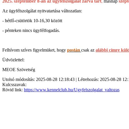
2025. szeptember 8-án az ügyfélszolgálat zárva tart
,
másnap
szept
Az ügyfélszolgálat nyitvatartása változatlan:
- hétfő-csütörtök 10-16,30 között
- pénteken nincs ügyfélfogadás.
Felhívom szíves figyelmüket, hogy
postán
csak az
alábbi címre kül
Üdvözlettel:
MEOE Szövetség
Utolsó módosítás: 2025-08-28 12:18:43 | Létrehozás: 2025-08-28 12:
Kulcsszavak:
Rövid link:
https://www.kennelclub.hu/Ugyfelszolgalat_valtozas