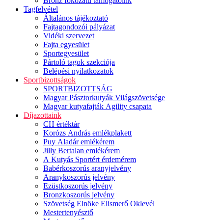
Bronz fokozatú támogatóink
Tagfelvétel
Általános tájékoztató
Fajtagondozói pályázat
Vidéki szervezet
Fajta egyesület
Sportegyesület
Pártoló tagok szekciója
Belépési nyilatkozatok
Sportbizottságok
SPORTBIZOTTSÁG
Magyar Pásztorkutyák Világszövetsége
Magyar kutyafajták Agility csapata
Díjazottaink
CH értéktár
Korózs András emlékplakett
Puy Aladár emlékérem
Jilly Bertalan emlékérem
A Kutyás Sportért érdemérem
Babérkoszorús aranyjelvény
Aranykoszorús jelvény
Ezüstkoszorús jelvény
Bronzkoszorús jelvény
Szövetség Elnöke Elismerő Oklevél
Mestertenyésztő