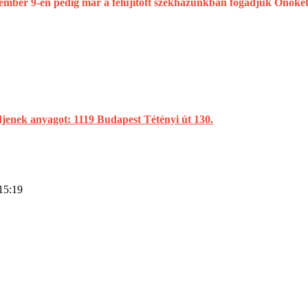
ember 9-én pedig már a felújított székházunkban fogadjuk Önöket
djenek anyagot: 1119 Budapest Tétényi út 130.
15:19