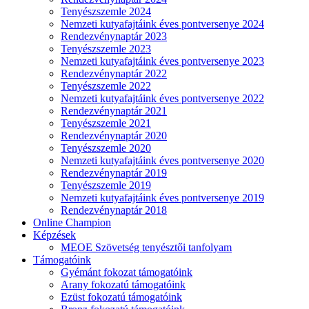
Tenyészszemle 2024
Nemzeti kutyafajtáink éves pontversenye 2024
Rendezvénynaptár 2023
Tenyészszemle 2023
Nemzeti kutyafajtáink éves pontversenye 2023
Rendezvénynaptár 2022
Tenyészszemle 2022
Nemzeti kutyafajtáink éves pontversenye 2022
Rendezvénynaptár 2021
Tenyészszemle 2021
Rendezvénynaptár 2020
Tenyészszemle 2020
Nemzeti kutyafajtáink éves pontversenye 2020
Rendezvénynaptár 2019
Tenyészszemle 2019
Nemzeti kutyafajtáink éves pontversenye 2019
Rendezvénynaptár 2018
Online Champion
Képzések
MEOE Szövetség tenyésztői tanfolyam
Támogatóink
Gyémánt fokozat támogatóink
Arany fokozatú támogatóink
Ezüst fokozatú támogatóink