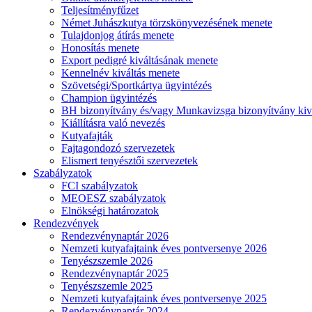
Teljesítményfűzet
Német Juhászkutya törzskönyvezésének menete
Tulajdonjog átírás menete
Honosítás menete
Export pedigré kiváltásának menete
Kennelnév kiváltás menete
Szövetségi/Sportkártya ügyintézés
Champion ügyintézés
BH bizonyítvány és/vagy Munkavizsga bizonyítvány kiv
Kiállításra való nevezés
Kutyafajták
Fajtagondozó szervezetek
Elismert tenyésztői szervezetek
Szabályzatok
FCI szabályzatok
MEOESZ szabályzatok
Elnökségi határozatok
Rendezvények
Rendezvénynaptár 2026
Nemzeti kutyafajtaink éves pontversenye 2026
Tenyészszemle 2026
Rendezvénynaptár 2025
Tenyészszemle 2025
Nemzeti kutyafajtaink éves pontversenye 2025
Rendezvénynaptár 2024