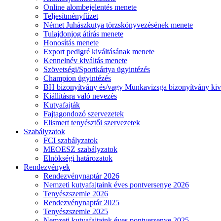
Online alombejelentés menete
Teljesítményfűzet
Német Juhászkutya törzskönyvezésének menete
Tulajdonjog átírás menete
Honosítás menete
Export pedigré kiváltásának menete
Kennelnév kiváltás menete
Szövetségi/Sportkártya ügyintézés
Champion ügyintézés
BH bizonyítvány és/vagy Munkavizsga bizonyítvány kiv
Kiállításra való nevezés
Kutyafajták
Fajtagondozó szervezetek
Elismert tenyésztői szervezetek
Szabályzatok
FCI szabályzatok
MEOESZ szabályzatok
Elnökségi határozatok
Rendezvények
Rendezvénynaptár 2026
Nemzeti kutyafajtaink éves pontversenye 2026
Tenyészszemle 2026
Rendezvénynaptár 2025
Tenyészszemle 2025
Nemzeti kutyafajtaink éves pontversenye 2025