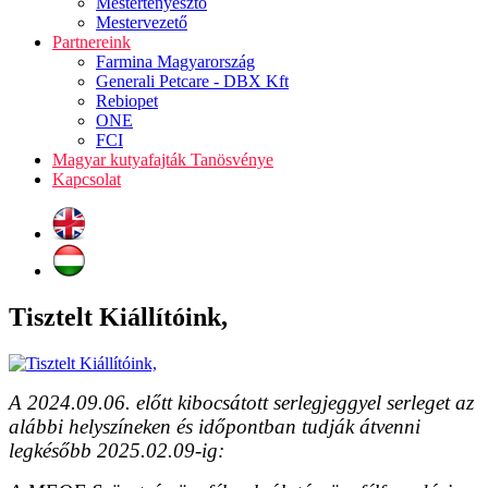
Mestertenyésztő
Mestervezető
Partnereink
Farmina Magyarország
Generali Petcare - DBX Kft
Rebiopet
ONE
FCI
Magyar kutyafajták Tanösvénye
Kapcsolat
Tisztelt Kiállítóink,
A 2024.09.06. előtt kibocsátott serlegjeggyel serleget az
alábbi helyszíneken és időpontban tudják átvenni
legkésőbb 2025.02.09-ig: