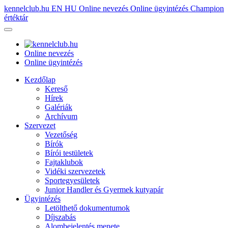
kennelclub.hu
EN
HU
Online nevezés
Online ügyintézés
Champion
értéktár
Online nevezés
Online ügyintézés
Kezdőlap
Kereső
Hírek
Galériák
Archívum
Szervezet
Vezetőség
Bírók
Bírói testületek
Fajtaklubok
Vidéki szervezetek
Sportegyesületek
Junior Handler és Gyermek kutyapár
Ügyintézés
Letölthető dokumentumok
Díjszabás
Alombejelentés menete