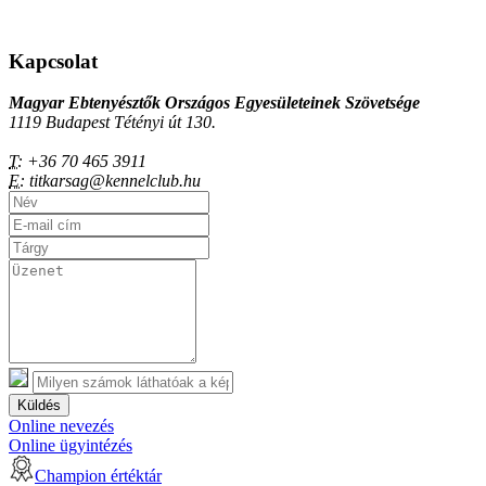
Kapcsolat
Magyar Ebtenyésztők Országos Egyesületeinek Szövetsége
1119 Budapest Tétényi út 130.
T:
+36 70 465 3911
E:
titkarsag@kennelclub.hu
Küldés
Online nevezés
Online ügyintézés
Champion értéktár