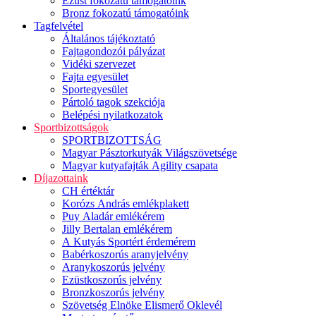
Ezüst fokozatú támogatóink
Bronz fokozatú támogatóink
Tagfelvétel
Általános tájékoztató
Fajtagondozói pályázat
Vidéki szervezet
Fajta egyesület
Sportegyesület
Pártoló tagok szekciója
Belépési nyilatkozatok
Sportbizottságok
SPORTBIZOTTSÁG
Magyar Pásztorkutyák Világszövetsége
Magyar kutyafajták Agility csapata
Díjazottaink
CH értéktár
Korózs András emlékplakett
Puy Aladár emlékérem
Jilly Bertalan emlékérem
A Kutyás Sportért érdemérem
Babérkoszorús aranyjelvény
Aranykoszorús jelvény
Ezüstkoszorús jelvény
Bronzkoszorús jelvény
Szövetség Elnöke Elismerő Oklevél