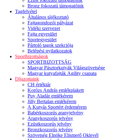
Ezüst fokozatú támogatóink
Bronz fokozatú támogatóink
Tagfelvétel
Általános tájékoztató
Fajtagondozói pályázat
Vidéki szervezet
Fajta egyesület
Sportegyesület
Pártoló tagok szekciója
Belépési nyilatkozatok
Sportbizottságok
SPORTBIZOTTSÁG
Magyar Pásztorkutyák Világszövetsége
Magyar kutyafajták Agility csapata
Díjazottaink
CH értéktár
Korózs András emlékplakett
Puy Aladár emlékérem
Jilly Bertalan emlékérem
A Kutyás Sportért érdemérem
Babérkoszorús aranyjelvény
Aranykoszorús jelvény
Ezüstkoszorús jelvény
Bronzkoszorús jelvény
Szövetség Elnöke Elismerő Oklevél