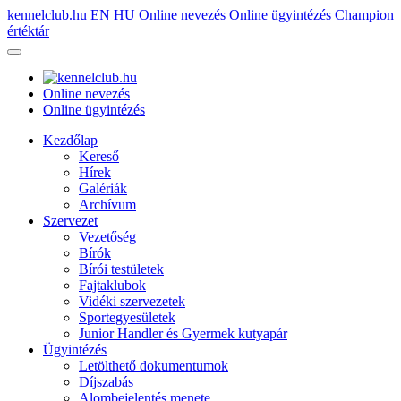
kennelclub.hu
EN
HU
Online nevezés
Online ügyintézés
Champion
értéktár
Online nevezés
Online ügyintézés
Kezdőlap
Kereső
Hírek
Galériák
Archívum
Szervezet
Vezetőség
Bírók
Bírói testületek
Fajtaklubok
Vidéki szervezetek
Sportegyesületek
Junior Handler és Gyermek kutyapár
Ügyintézés
Letölthető dokumentumok
Díjszabás
Alombejelentés menete