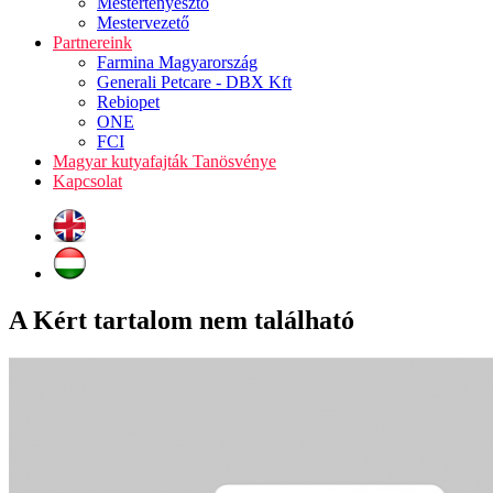
Mestertenyésztő
Mestervezető
Partnereink
Farmina Magyarország
Generali Petcare - DBX Kft
Rebiopet
ONE
FCI
Magyar kutyafajták Tanösvénye
Kapcsolat
A Kért tartalom nem található