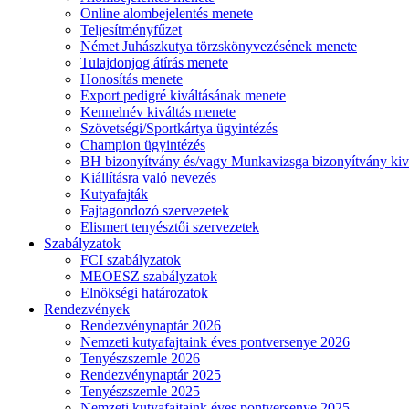
Online alombejelentés menete
Teljesítményfűzet
Német Juhászkutya törzskönyvezésének menete
Tulajdonjog átírás menete
Honosítás menete
Export pedigré kiváltásának menete
Kennelnév kiváltás menete
Szövetségi/Sportkártya ügyintézés
Champion ügyintézés
BH bizonyítvány és/vagy Munkavizsga bizonyítvány kiv
Kiállításra való nevezés
Kutyafajták
Fajtagondozó szervezetek
Elismert tenyésztői szervezetek
Szabályzatok
FCI szabályzatok
MEOESZ szabályzatok
Elnökségi határozatok
Rendezvények
Rendezvénynaptár 2026
Nemzeti kutyafajtaink éves pontversenye 2026
Tenyészszemle 2026
Rendezvénynaptár 2025
Tenyészszemle 2025
Nemzeti kutyafajtaink éves pontversenye 2025