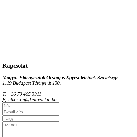
Kapcsolat
Magyar Ebtenyésztők Országos Egyesületeinek Szövetsége
1119 Budapest Tétényi út 130.
T:
+36 70 465 3911
E:
titkarsag@kennelclub.hu