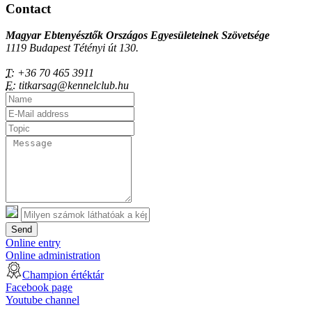
Contact
Magyar Ebtenyésztők Országos Egyesületeinek Szövetsége
1119 Budapest Tétényi út 130.
T:
+36 70 465 3911
E:
titkarsag@kennelclub.hu
Send
Online entry
Online administration
Champion értéktár
Facebook page
Youtube channel