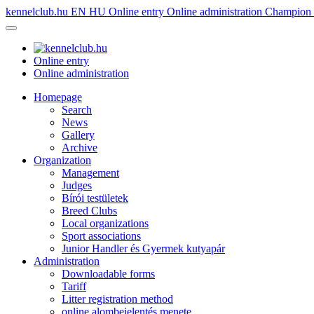
kennelclub.hu
EN
HU
Online entry
Online administration
Champion é
Online entry
Online administration
Homepage
Search
News
Gallery
Archive
Organization
Management
Judges
Bírói testületek
Breed Clubs
Local organizations
Sport associations
Junior Handler és Gyermek kutyapár
Administration
Downloadable forms
Tariff
Litter registration method
online alombejelentés menete