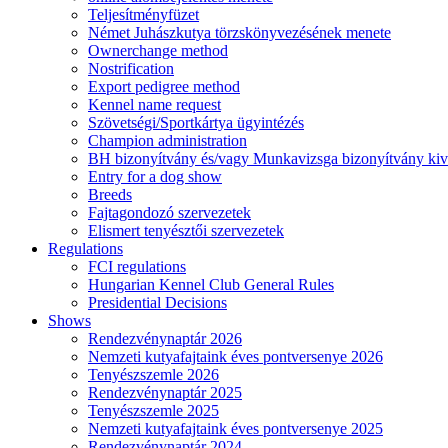
Teljesítményfüzet
Német Juhászkutya törzskönyvezésének menete
Ownerchange method
Nostrification
Export pedigree method
Kennel name request
Szövetségi/Sportkártya ügyintézés
Champion administration
BH bizonyítvány és/vagy Munkavizsga bizonyítvány kiv
Entry for a dog show
Breeds
Fajtagondozó szervezetek
Elismert tenyésztői szervezetek
Regulations
FCI regulations
Hungarian Kennel Club General Rules
Presidential Decisions
Shows
Rendezvénynaptár 2026
Nemzeti kutyafajtaink éves pontversenye 2026
Tenyészszemle 2026
Rendezvénynaptár 2025
Tenyészszemle 2025
Nemzeti kutyafajtaink éves pontversenye 2025
Rendezvénynaptár 2024