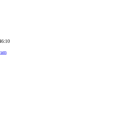
46:10
ram