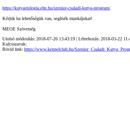
https://kutyaetologia.elte.hu/szenior-csaladi-kutya-program/
Kérjük ha lehetőségük van, segítsék munkájukat!
MEOE Szövetség
Utolsó módosítás: 2018-07-26 13:43:19 | Létrehozás: 2018-03-22 11:
Kulcsszavak:
Rövid link:
https://www.kennelclub.hu/Szenior_Csaladi_Kutya_Prog