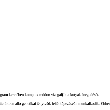
ram keretében komplex módon vizsgálják a kutyák öregedését.
hátterükben álló genetikai tényezők feltérképezéséén munkálkodik. Ehh