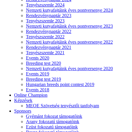
Tenyészszemle 2024
Nemzeti kutyafajtáink éves pontversenye 2024
Rendezvénynaptár 2023
Tenyészszemle 2023
Nemzeti kutyafajtáink éves pontversenye 2023
Rendezvénynaptár 2022
Tenyészszemle 2022
Nemzeti kutyafajtáink éves pontversenye 2022
Rendezvénynaptár 2021
Tenyészszemle 2021
Events 2020
Breeding test 2020
Nemzeti kutyafajtáink éves pontversenye 2020
Events 2019
Breeding test 2019
Hungarian breeds point contest 2019
Events 2018
Online Champion
Képzések
MEOE Szövetség tenyésztői tanfolyam
Sponsors
Gyémánt fokozat támogatóink
Arany fokozatú támogatóink
Ezüst fokozatú támogatóink