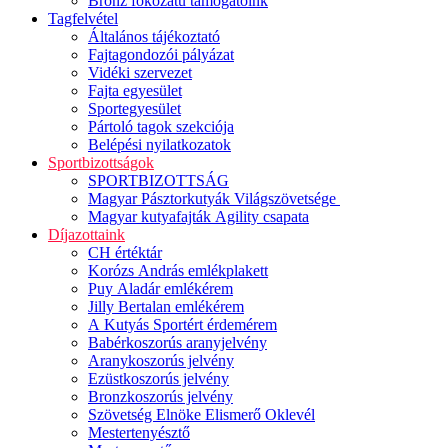
Bronz fokozatú támogatóink
Tagfelvétel
Általános tájékoztató
Fajtagondozói pályázat
Vidéki szervezet
Fajta egyesület
Sportegyesület
Pártoló tagok szekciója
Belépési nyilatkozatok
Sportbizottságok
SPORTBIZOTTSÁG
Magyar Pásztorkutyák Világszövetsége
Magyar kutyafajták Agility csapata
Díjazottaink
CH értéktár
Korózs András emlékplakett
Puy Aladár emlékérem
Jilly Bertalan emlékérem
A Kutyás Sportért érdemérem
Babérkoszorús aranyjelvény
Aranykoszorús jelvény
Ezüstkoszorús jelvény
Bronzkoszorús jelvény
Szövetség Elnöke Elismerő Oklevél
Mestertenyésztő