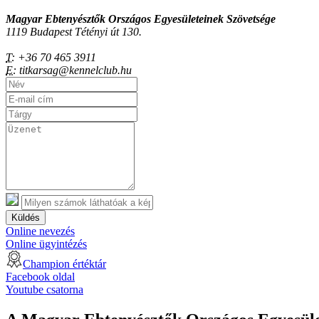
Magyar Ebtenyésztők Országos Egyesületeinek Szövetsége
1119 Budapest Tétényi út 130.
T:
+36 70 465 3911
E:
titkarsag@kennelclub.hu
Küldés
Online nevezés
Online ügyintézés
Champion értéktár
Facebook oldal
Youtube csatorna