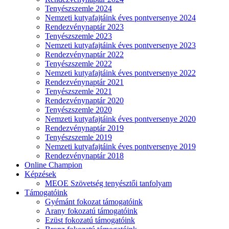
Tenyészszemle 2024
Nemzeti kutyafajtáink éves pontversenye 2024
Rendezvénynaptár 2023
Tenyészszemle 2023
Nemzeti kutyafajtáink éves pontversenye 2023
Rendezvénynaptár 2022
Tenyészszemle 2022
Nemzeti kutyafajtáink éves pontversenye 2022
Rendezvénynaptár 2021
Tenyészszemle 2021
Rendezvénynaptár 2020
Tenyészszemle 2020
Nemzeti kutyafajtáink éves pontversenye 2020
Rendezvénynaptár 2019
Tenyészszemle 2019
Nemzeti kutyafajtáink éves pontversenye 2019
Rendezvénynaptár 2018
Online Champion
Képzések
MEOE Szövetség tenyésztői tanfolyam
Támogatóink
Gyémánt fokozat támogatóink
Arany fokozatú támogatóink
Ezüst fokozatú támogatóink