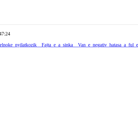
47:24
noke_nyilatkozik__Fajta_e_a_sinka__Van_e_negativ_hatasa_a_ful_