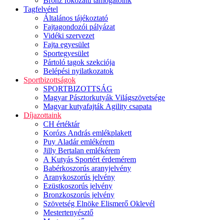
Bronz fokozatú támogatóink
Tagfelvétel
Általános tájékoztató
Fajtagondozói pályázat
Vidéki szervezet
Fajta egyesület
Sportegyesület
Pártoló tagok szekciója
Belépési nyilatkozatok
Sportbizottságok
SPORTBIZOTTSÁG
Magyar Pásztorkutyák Világszövetsége
Magyar kutyafajták Agility csapata
Díjazottaink
CH értéktár
Korózs András emlékplakett
Puy Aladár emlékérem
Jilly Bertalan emlékérem
A Kutyás Sportért érdemérem
Babérkoszorús aranyjelvény
Aranykoszorús jelvény
Ezüstkoszorús jelvény
Bronzkoszorús jelvény
Szövetség Elnöke Elismerő Oklevél
Mestertenyésztő