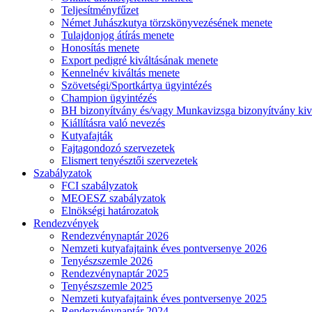
Teljesítményfűzet
Német Juhászkutya törzskönyvezésének menete
Tulajdonjog átírás menete
Honosítás menete
Export pedigré kiváltásának menete
Kennelnév kiváltás menete
Szövetségi/Sportkártya ügyintézés
Champion ügyintézés
BH bizonyítvány és/vagy Munkavizsga bizonyítvány kiv
Kiállításra való nevezés
Kutyafajták
Fajtagondozó szervezetek
Elismert tenyésztői szervezetek
Szabályzatok
FCI szabályzatok
MEOESZ szabályzatok
Elnökségi határozatok
Rendezvények
Rendezvénynaptár 2026
Nemzeti kutyafajtaink éves pontversenye 2026
Tenyészszemle 2026
Rendezvénynaptár 2025
Tenyészszemle 2025
Nemzeti kutyafajtaink éves pontversenye 2025
Rendezvénynaptár 2024