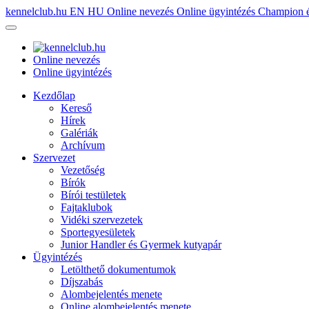
kennelclub.hu
EN
HU
Online nevezés
Online ügyintézés
Champion é
Online nevezés
Online ügyintézés
Kezdőlap
Kereső
Hírek
Galériák
Archívum
Szervezet
Vezetőség
Bírók
Bírói testületek
Fajtaklubok
Vidéki szervezetek
Sportegyesületek
Junior Handler és Gyermek kutyapár
Ügyintézés
Letölthető dokumentumok
Díjszabás
Alombejelentés menete
Online alombejelentés menete