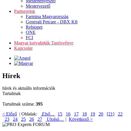
Mestertenyésztő
Mestervezető
Partnereink
Farmina Magyarország
Generali Petcare - DBX Kft
Rebiopet
ONE
FCI
Magyar kutyafajták Tanösvénye
Kapcsolat
Hírek
hírek és aktuális információk
Tartalmak
Tartalmak száma:
395
< Előző
| Oldalak:
Első…
15
16
17
18
19
20
[21]
22
23
24
25
26
27
Utolsó…
|
Következő >