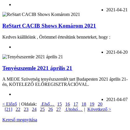
2021-04-21
ReStart CACIB Shows Komárom 2021
Kedves kiállítóink , Örömmel értesítünk benneteket, hogy :
2021-04-20
Tenyészszemle 2021 április 21
A MEOE Szövetség tenyészszemlét tart Budapesten 2021 április 21-
én, KÖTELEZŐ ELŐREGISZTRÁCIÓVAL.
2021-04-07
< Előző
| Oldalak:
Első…
15
16
17
18
19
20
[21]
22
23
24
25
26
27
Utolsó…
|
Következő >
Kereső megnyitása