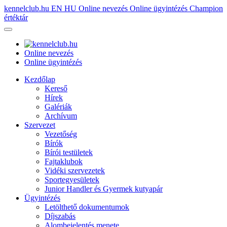
kennelclub.hu
EN
HU
Online nevezés
Online ügyintézés
Champion
értéktár
Online nevezés
Online ügyintézés
Kezdőlap
Kereső
Hírek
Galériák
Archívum
Szervezet
Vezetőség
Bírók
Bírói testületek
Fajtaklubok
Vidéki szervezetek
Sportegyesületek
Junior Handler és Gyermek kutyapár
Ügyintézés
Letölthető dokumentumok
Díjszabás
Alombejelentés menete