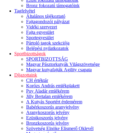
Ezüst fokozatú támogatóink
Bronz fokozatú támogatóink
Tagfelvétel
Általános tájékoztató
Fajtagondozói pályázat
Vidéki szervezet
Fajta egyesület
Sportegyesület
Pártoló tagok szekciója
Belépési nyilatkozatok
Sportbizottságok
SPORTBIZOTTSÁG
Magyar Pásztorkutyák Világszövetsége
Magyar kutyafajták Agility csapata
Díjazottaink
CH értéktár
Korózs András emlékplakett
Puy Aladár emlékérem
Jilly Bertalan emlékérem
A Kutyás Sportért érdemérem
Babérkoszorús aranyjelvény
Aranykoszorús jelvény
Ezüstkoszorús jelvény
Bronzkoszorús jelvény
Szövetség Elnöke Elismerő Oklevél