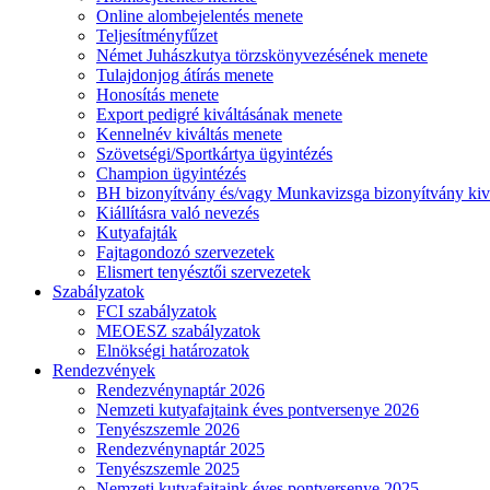
Online alombejelentés menete
Teljesítményfűzet
Német Juhászkutya törzskönyvezésének menete
Tulajdonjog átírás menete
Honosítás menete
Export pedigré kiváltásának menete
Kennelnév kiváltás menete
Szövetségi/Sportkártya ügyintézés
Champion ügyintézés
BH bizonyítvány és/vagy Munkavizsga bizonyítvány kiv
Kiállításra való nevezés
Kutyafajták
Fajtagondozó szervezetek
Elismert tenyésztői szervezetek
Szabályzatok
FCI szabályzatok
MEOESZ szabályzatok
Elnökségi határozatok
Rendezvények
Rendezvénynaptár 2026
Nemzeti kutyafajtaink éves pontversenye 2026
Tenyészszemle 2026
Rendezvénynaptár 2025
Tenyészszemle 2025
Nemzeti kutyafajtaink éves pontversenye 2025