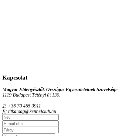
Kapcsolat
Magyar Ebtenyésztők Országos Egyesületeinek Szövetsége
1119 Budapest Tétényi út 130.
T:
+36 70 465 3911
E:
titkarsag@kennelclub.hu