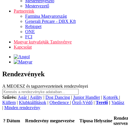
Mestertenyésztő
Mestervezető
Partnereink
Farmina Magyarország
Generali Petcare - DBX Kft
Rebiopet
ONE
FCI
Magyar kutyafajták Tanösvénye
Kapcsolat
Rendezvények
A MEOESZ és tagszervezeteinek rendezvényei
Szűrés:
Agár
|
Agility
|
Dog Dancing
|
Junior Handler
|
Kotorék
|
Küllem
|
Klubkiállítások
|
Obedience
|
Őrző-Védő
|
Terelő
|
Vadász
|
Minden rendezvény
Rende
?
Dátum
Rendezvény megnevezése
Típusa
Helyszíne
szervez