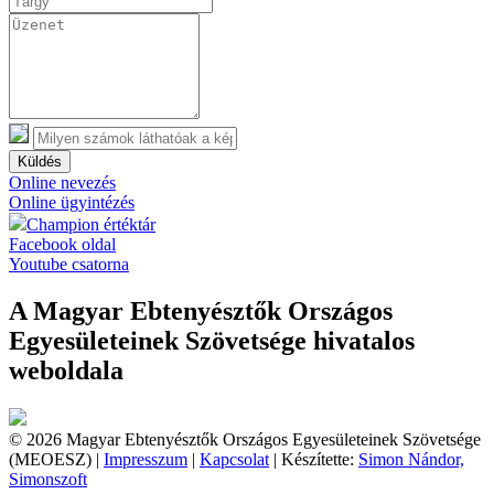
Küldés
Online nevezés
Online ügyintézés
Champion értéktár
Facebook oldal
Youtube csatorna
A Magyar Ebtenyésztők Országos
Egyesületeinek Szövetsége hivatalos
weboldala
© 2026 Magyar Ebtenyésztők Országos Egyesületeinek Szövetsége
(MEOESZ) |
Impresszum
|
Kapcsolat
| Készítette:
Simon Nándor,
Simonszoft