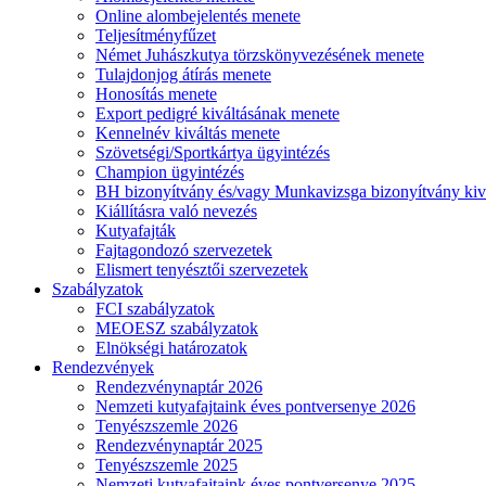
Online alombejelentés menete
Teljesítményfűzet
Német Juhászkutya törzskönyvezésének menete
Tulajdonjog átírás menete
Honosítás menete
Export pedigré kiváltásának menete
Kennelnév kiváltás menete
Szövetségi/Sportkártya ügyintézés
Champion ügyintézés
BH bizonyítvány és/vagy Munkavizsga bizonyítvány kiv
Kiállításra való nevezés
Kutyafajták
Fajtagondozó szervezetek
Elismert tenyésztői szervezetek
Szabályzatok
FCI szabályzatok
MEOESZ szabályzatok
Elnökségi határozatok
Rendezvények
Rendezvénynaptár 2026
Nemzeti kutyafajtaink éves pontversenye 2026
Tenyészszemle 2026
Rendezvénynaptár 2025
Tenyészszemle 2025
Nemzeti kutyafajtaink éves pontversenye 2025