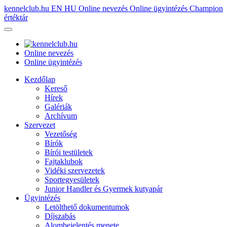
kennelclub.hu
EN
HU
Online nevezés
Online ügyintézés
Champion
értéktár
Online nevezés
Online ügyintézés
Kezdőlap
Kereső
Hírek
Galériák
Archívum
Szervezet
Vezetőség
Bírók
Bírói testületek
Fajtaklubok
Vidéki szervezetek
Sportegyesületek
Junior Handler és Gyermek kutyapár
Ügyintézés
Letölthető dokumentumok
Díjszabás
Alombejelentés menete