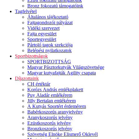
Ezüst fokozatú támogatóink
Bronz fokozatú támogatóink
Tagfelvétel
Általános tájékoztató
Fajtagondozói pályázat
Vidéki szervezet
Fajta egyesület
Sportegyesület
Pártoló tagok szekciója
Belépési nyilatkozatok
Sportbizottságok
SPORTBIZOTTSÁG
Magyar Pásztorkutyák Világszövetsége
Magyar kutyafajták Agility csapata
Díjazottaink
CH értéktár
Korózs András emlékplakett
Puy Aladár emlékérem
Jilly Bertalan emlékérem
A Kutyás Sportért érdemérem
Babérkoszorús aranyjelvény
Aranykoszorús jelvény
Ezüstkoszorús jelvény
Bronzkoszorús jelvény
Szövetség Elnöke Elismerő Oklevél