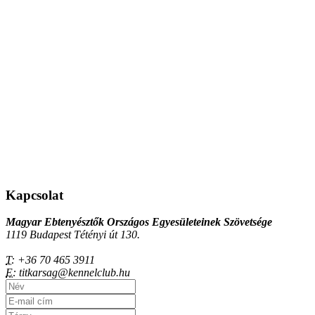
Kapcsolat
Magyar Ebtenyésztők Országos Egyesületeinek Szövetsége
1119 Budapest Tétényi út 130.
T:
+36 70 465 3911
E:
titkarsag@kennelclub.hu