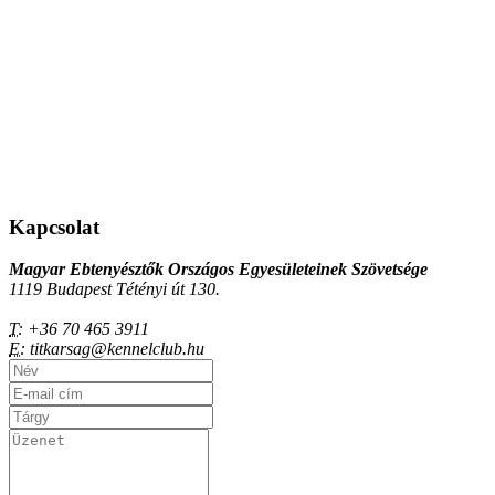
Kapcsolat
Magyar Ebtenyésztők Országos Egyesületeinek Szövetsége
1119 Budapest Tétényi út 130.
T:
+36 70 465 3911
E:
titkarsag@kennelclub.hu