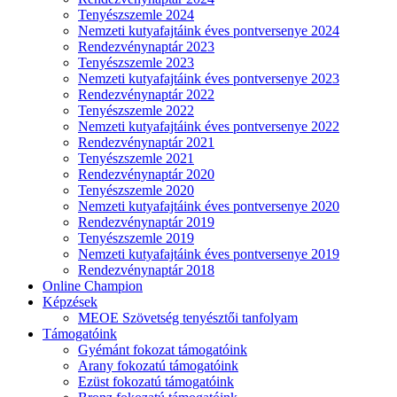
Tenyészszemle 2024
Nemzeti kutyafajtáink éves pontversenye 2024
Rendezvénynaptár 2023
Tenyészszemle 2023
Nemzeti kutyafajtáink éves pontversenye 2023
Rendezvénynaptár 2022
Tenyészszemle 2022
Nemzeti kutyafajtáink éves pontversenye 2022
Rendezvénynaptár 2021
Tenyészszemle 2021
Rendezvénynaptár 2020
Tenyészszemle 2020
Nemzeti kutyafajtáink éves pontversenye 2020
Rendezvénynaptár 2019
Tenyészszemle 2019
Nemzeti kutyafajtáink éves pontversenye 2019
Rendezvénynaptár 2018
Online Champion
Képzések
MEOE Szövetség tenyésztői tanfolyam
Támogatóink
Gyémánt fokozat támogatóink
Arany fokozatú támogatóink
Ezüst fokozatú támogatóink