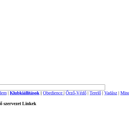
lem
|
Klubkiállítások
|
Obedience
|
Őrző-Védő
|
Terelő
|
Vadász
|
Mind
ő szervezet
Linkek