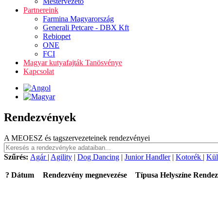
Mestervezető
Partnereink
Farmina Magyarország
Generali Petcare - DBX Kft
Rebiopet
ONE
FCI
Magyar kutyafajták Tanösvénye
Kapcsolat
Rendezvények
A MEOESZ és tagszervezeteinek rendezvényei
Szűrés:
Agár
|
Agility
|
Dog Dancing
|
Junior Handler
|
Kotorék
|
Kül
?
Dátum
Rendezvény megnevezése
Típusa
Helyszíne
Rendez