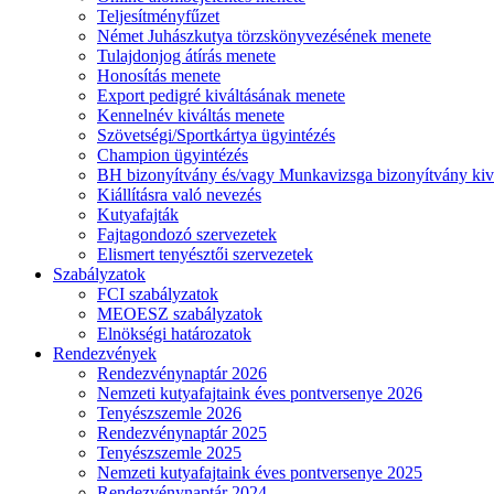
Teljesítményfűzet
Német Juhászkutya törzskönyvezésének menete
Tulajdonjog átírás menete
Honosítás menete
Export pedigré kiváltásának menete
Kennelnév kiváltás menete
Szövetségi/Sportkártya ügyintézés
Champion ügyintézés
BH bizonyítvány és/vagy Munkavizsga bizonyítvány kiv
Kiállításra való nevezés
Kutyafajták
Fajtagondozó szervezetek
Elismert tenyésztői szervezetek
Szabályzatok
FCI szabályzatok
MEOESZ szabályzatok
Elnökségi határozatok
Rendezvények
Rendezvénynaptár 2026
Nemzeti kutyafajtaink éves pontversenye 2026
Tenyészszemle 2026
Rendezvénynaptár 2025
Tenyészszemle 2025
Nemzeti kutyafajtaink éves pontversenye 2025
Rendezvénynaptár 2024