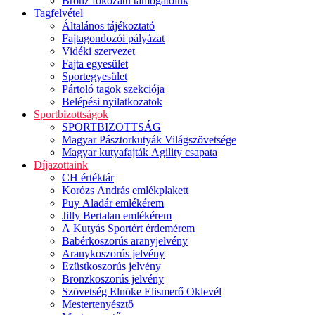
Bronz fokozatú támogatóink
Tagfelvétel
Általános tájékoztató
Fajtagondozói pályázat
Vidéki szervezet
Fajta egyesület
Sportegyesület
Pártoló tagok szekciója
Belépési nyilatkozatok
Sportbizottságok
SPORTBIZOTTSÁG
Magyar Pásztorkutyák Világszövetsége
Magyar kutyafajták Agility csapata
Díjazottaink
CH értéktár
Korózs András emlékplakett
Puy Aladár emlékérem
Jilly Bertalan emlékérem
A Kutyás Sportért érdemérem
Babérkoszorús aranyjelvény
Aranykoszorús jelvény
Ezüstkoszorús jelvény
Bronzkoszorús jelvény
Szövetség Elnöke Elismerő Oklevél
Mestertenyésztő