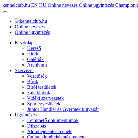
kennelclub.hu
EN
HU
Online nevezés
Online ügyintézés
Champion é
Online nevezés
Online ügyintézés
Kezdőlap
Kereső
Hírek
Galériák
Archívum
Szervezet
Vezetőség
Bírók
Bírói testületek
Fajtaklubok
Vidéki szervezetek
Sportegyesületek
Junior Handler és Gyermek kutyapár
Ügyintézés
Letölthető dokumentumok
Díjszabás
Alombejelentés menete
Online alombejelentés menete