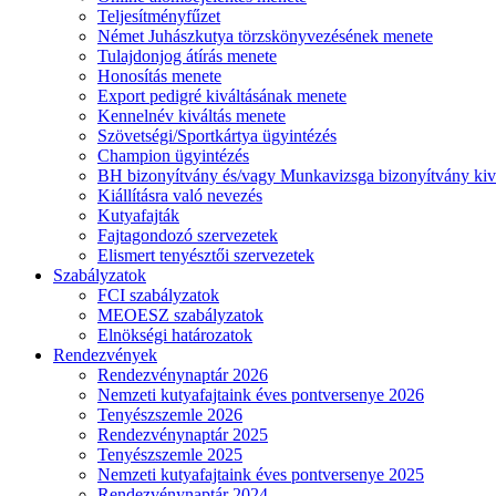
Teljesítményfűzet
Német Juhászkutya törzskönyvezésének menete
Tulajdonjog átírás menete
Honosítás menete
Export pedigré kiváltásának menete
Kennelnév kiváltás menete
Szövetségi/Sportkártya ügyintézés
Champion ügyintézés
BH bizonyítvány és/vagy Munkavizsga bizonyítvány kiv
Kiállításra való nevezés
Kutyafajták
Fajtagondozó szervezetek
Elismert tenyésztői szervezetek
Szabályzatok
FCI szabályzatok
MEOESZ szabályzatok
Elnökségi határozatok
Rendezvények
Rendezvénynaptár 2026
Nemzeti kutyafajtaink éves pontversenye 2026
Tenyészszemle 2026
Rendezvénynaptár 2025
Tenyészszemle 2025
Nemzeti kutyafajtaink éves pontversenye 2025
Rendezvénynaptár 2024