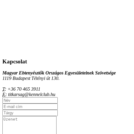
Kapcsolat
Magyar Ebtenyésztők Országos Egyesületeinek Szövetsége
1119 Budapest Tétényi út 130.
T:
+36 70 465 3911
E:
titkarsag@kennelclub.hu