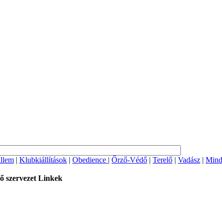
llem
|
Klubkiállítások
|
Obedience
|
Őrző-Védő
|
Terelő
|
Vadász
|
Mind
ő szervezet
Linkek