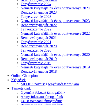
Tenyészszemle 2024
Nemzeti kutyafajtáink éves pontversenye 2024
Rendezvénynaptár 2023
Tenyészszemle 2023
Nemzeti kutyafajtáink éves pontversenye 2023
Rendezvénynaptár 2022
Tenyészszemle 2022
Nemzeti kutyafajtáink éves pontversenye 2022
Rendezvénynaptár 2021
Tenyészszemle 2021
Rendezvénynaptár 2020
Tenyészszemle 2020
Nemzeti kutyafajtáink éves pontversenye 2020
Rendezvénynaptár 2019
Tenyészszemle 2019
Nemzeti kutyafajtáink éves pontversenye 2019
Rendezvénynaptár 2018
Online Champion
Képzések
MEOE Szövetség tenyésztői tanfolyam
Támogatóink
Gyémánt fokozat támogatóink
Arany fokozatú támogatóink
Ezüst fokozatú támogatóink