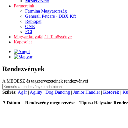
Mestervezető
Partnereink
Farmina Magyarország
Generali Petcare - DBX Kft
Rebiopet
ONE
FCI
Magyar kutyafajták Tanösvénye
Kapcsolat
Rendezvények
A MEOESZ és tagszervezeteinek rendezvényei
Szűrés:
Agár
|
Agility
|
Dog Dancing
|
Junior Handler
|
Kotorék
|
Kü
?
Dátum
Rendezvény megnevezése
Típusa
Helyszíne
Rendez