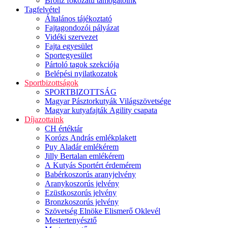
Bronz fokozatú támogatóink
Tagfelvétel
Általános tájékoztató
Fajtagondozói pályázat
Vidéki szervezet
Fajta egyesület
Sportegyesület
Pártoló tagok szekciója
Belépési nyilatkozatok
Sportbizottságok
SPORTBIZOTTSÁG
Magyar Pásztorkutyák Világszövetsége
Magyar kutyafajták Agility csapata
Díjazottaink
CH értéktár
Korózs András emlékplakett
Puy Aladár emlékérem
Jilly Bertalan emlékérem
A Kutyás Sportért érdemérem
Babérkoszorús aranyjelvény
Aranykoszorús jelvény
Ezüstkoszorús jelvény
Bronzkoszorús jelvény
Szövetség Elnöke Elismerő Oklevél
Mestertenyésztő