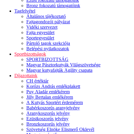
Ezüst fokozatú támogatóink
Bronz fokozatú támogatóink
Tagfelvétel
Általános tájékoztató
Fajtagondozói pályázat
Vidéki szervezet
Fajta egyesület
Sportegyesület
Pártoló tagok szekciója
Belépési nyilatkozatok
Sportbizottságok
SPORTBIZOTTSÁG
Magyar Pásztorkutyák Világszövetsége
Magyar kutyafajták Agility csapata
Díjazottaink
CH értéktár
Korózs András emlékplakett
Puy Aladár emlékérem
Jilly Bertalan emlékérem
A Kutyás Sportért érdemérem
Babérkoszorús aranyjelvény
Aranykoszorús jelvény
Ezüstkoszorús jelvény
Bronzkoszorús jelvény
Szövetség Elnöke Elismerő Oklevél