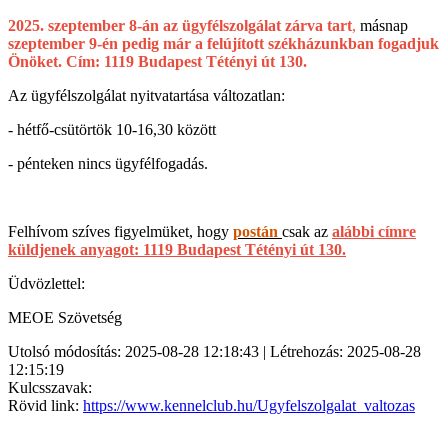
2025. szeptember 8-án az ügyfélszolgálat zárva tart
,
másnap
szeptember 9-én pedig már a felújított székházunkban fogadjuk
Önöket. Cím: 1119 Budapest Tétényi út 130.
Az ügyfélszolgálat nyitvatartása változatlan:
- hétfő-csütörtök 10-16,30 között
- pénteken nincs ügyfélfogadás.
Felhívom szíves figyelmüket, hogy
postán
csak az
alábbi címre
küldjenek anyagot: 1119 Budapest Tétényi út 130.
Üdvözlettel:
MEOE Szövetség
Utolsó módosítás: 2025-08-28 12:18:43 | Létrehozás: 2025-08-28
12:15:19
Kulcsszavak:
Rövid link:
https://www.kennelclub.hu/Ugyfelszolgalat_valtozas