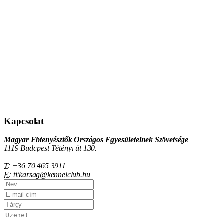
Kapcsolat
Magyar Ebtenyésztők Országos Egyesületeinek Szövetsége
1119 Budapest Tétényi út 130.
T:
+36 70 465 3911
E:
titkarsag@kennelclub.hu