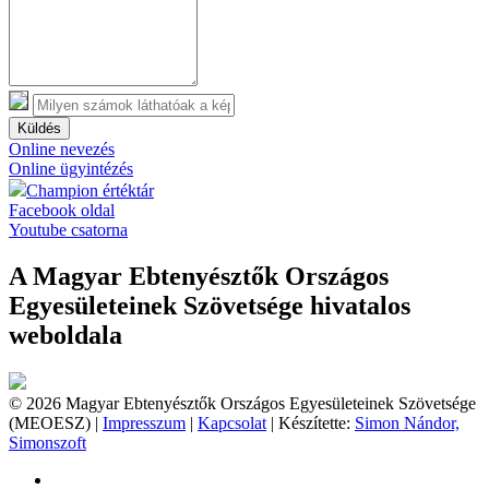
Küldés
Online nevezés
Online ügyintézés
Champion értéktár
Facebook oldal
Youtube csatorna
A Magyar Ebtenyésztők Országos
Egyesületeinek Szövetsége hivatalos
weboldala
© 2026 Magyar Ebtenyésztők Országos Egyesületeinek Szövetsége
(MEOESZ) |
Impresszum
|
Kapcsolat
| Készítette:
Simon Nándor,
Simonszoft