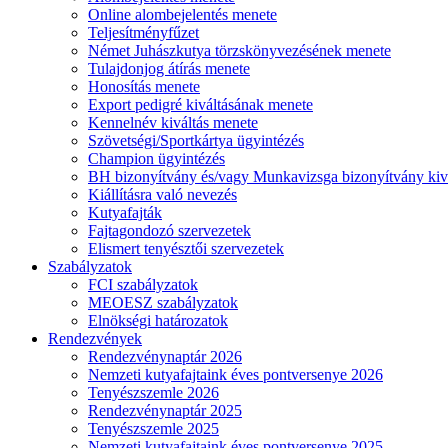
Online alombejelentés menete
Teljesítményfűzet
Német Juhászkutya törzskönyvezésének menete
Tulajdonjog átírás menete
Honosítás menete
Export pedigré kiváltásának menete
Kennelnév kiváltás menete
Szövetségi/Sportkártya ügyintézés
Champion ügyintézés
BH bizonyítvány és/vagy Munkavizsga bizonyítvány kiv
Kiállításra való nevezés
Kutyafajták
Fajtagondozó szervezetek
Elismert tenyésztői szervezetek
Szabályzatok
FCI szabályzatok
MEOESZ szabályzatok
Elnökségi határozatok
Rendezvények
Rendezvénynaptár 2026
Nemzeti kutyafajtaink éves pontversenye 2026
Tenyészszemle 2026
Rendezvénynaptár 2025
Tenyészszemle 2025
Nemzeti kutyafajtaink éves pontversenye 2025