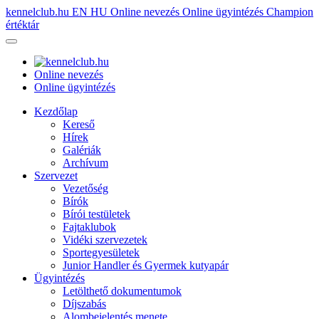
kennelclub.hu
EN
HU
Online nevezés
Online ügyintézés
Champion
értéktár
Online nevezés
Online ügyintézés
Kezdőlap
Kereső
Hírek
Galériák
Archívum
Szervezet
Vezetőség
Bírók
Bírói testületek
Fajtaklubok
Vidéki szervezetek
Sportegyesületek
Junior Handler és Gyermek kutyapár
Ügyintézés
Letölthető dokumentumok
Díjszabás
Alombejelentés menete