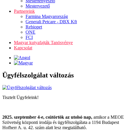
Mestertenyésztő
Mestervezető
Partnereink
Farmina Magyarország
Generali Petcare - DBX Kft
Rebiopet
ONE
FCI
Magyar kutyafajták Tanösvénye
Kapcsolat
Ügyfélszolgálat változás
Tisztelt Ügyfeleink!
2025. szeptember 4-e, csütörtök az utolsó nap,
amikor a MEOE
Szövetség központi irodája és ügyfélszolgálata a 1194 Budapest
Hofherr A. u. 42. szám alatt lesz megtalálható.