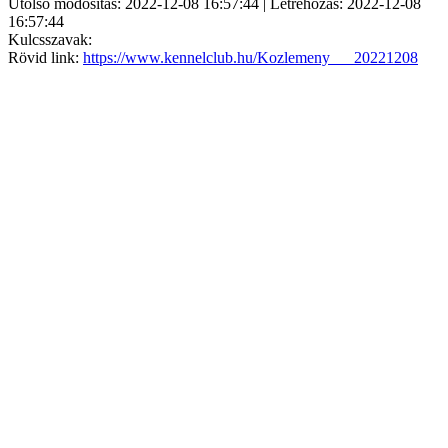
Utolsó módosítás: 2022-12-08 16:57:44 | Létrehozás: 2022-12-08
16:57:44
Kulcsszavak:
Rövid link:
https://www.kennelclub.hu/Kozlemeny___20221208