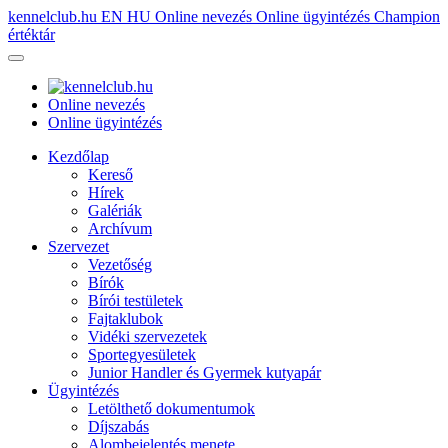
kennelclub.hu
EN
HU
Online nevezés
Online ügyintézés
Champion
értéktár
Online nevezés
Online ügyintézés
Kezdőlap
Kereső
Hírek
Galériák
Archívum
Szervezet
Vezetőség
Bírók
Bírói testületek
Fajtaklubok
Vidéki szervezetek
Sportegyesületek
Junior Handler és Gyermek kutyapár
Ügyintézés
Letölthető dokumentumok
Díjszabás
Alombejelentés menete