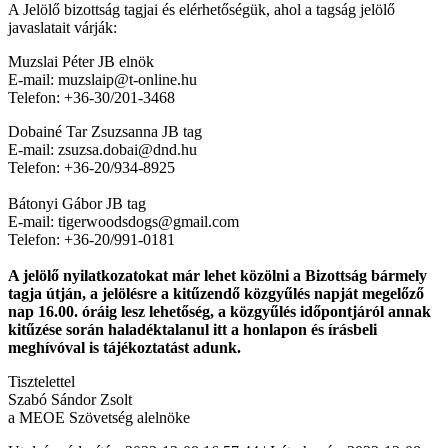
A Jelölő bizottság tagjai és elérhetőségük, ahol a tagság jelölő
javaslatait várják:
Muzslai Péter JB elnök
E-mail: muzslaip@t-online.hu
Telefon: +36-30/201-3468
Dobainé Tar Zsuzsanna JB tag
E-mail: zsuzsa.dobai@dnd.hu
Telefon: +36-20/934-8925
Bátonyi Gábor JB tag
E-mail: tigerwoodsdogs@gmail.com
Telefon: +36-20/991-0181
A jelölő nyilatkozatokat már lehet közölni a Bizottság bármely
tagja útján, a jelölésre a kitűzendő közgyűlés napját megelőző
nap 16.00. óráig lesz lehetőség, a közgyűlés időpontjáról annak
kitűzése során haladéktalanul itt a honlapon és írásbeli
meghívóval is tájékoztatást adunk.
Tisztelettel
Szabó Sándor Zsolt
a MEOE Szövetség alelnöke