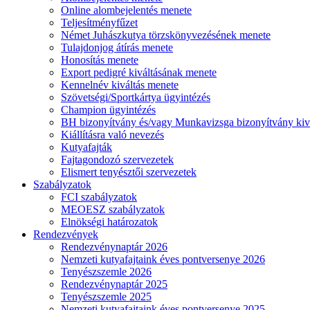
Online alombejelentés menete
Teljesítményfűzet
Német Juhászkutya törzskönyvezésének menete
Tulajdonjog átírás menete
Honosítás menete
Export pedigré kiváltásának menete
Kennelnév kiváltás menete
Szövetségi/Sportkártya ügyintézés
Champion ügyintézés
BH bizonyítvány és/vagy Munkavizsga bizonyítvány kiv
Kiállításra való nevezés
Kutyafajták
Fajtagondozó szervezetek
Elismert tenyésztői szervezetek
Szabályzatok
FCI szabályzatok
MEOESZ szabályzatok
Elnökségi határozatok
Rendezvények
Rendezvénynaptár 2026
Nemzeti kutyafajtaink éves pontversenye 2026
Tenyészszemle 2026
Rendezvénynaptár 2025
Tenyészszemle 2025
Nemzeti kutyafajtaink éves pontversenye 2025