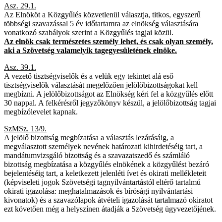
Asz. 29.1.
Az Elnököt a Közgyűlés közvetlenül választja, titkos, egyszerű
többségi szavazással 5 év időtartamra az elnökség választására
vonatkozó szabályok szerint a Közgyűlés tagjai közül.
Az elnök csak természetes személy lehet, és csak olyan személy,
aki a Szövetség valamelyik tagegyesületének elnöke.
Asz. 39.1.
A vezető tisztségviselők és a velük egy tekintet alá eső
tisztségviselők választását megelőzően jelölőbizottságokat kell
megbízni. A jelölőbizottságot az Elnökség kéri fel a közgyűlés előtt
30 nappal. A felkérésről jegyzőkönyv készül, a jelölőbizottság tagjai
megbízólevelet kapnak.
SzMSz. 13/9.
A jelölő bizottság megbízatása a választás lezárásáig, a
megválasztott személyek nevének határozati kihirdetéséig tart, a
mandátumvizsgáló bizottság és a szavazatszedő és számláló
bizottság megbízatása a közgyűlés elnökének a közgyűlést bezáró
bejelentéséig tart, a keletkezett jelenléti ívet és okirati mellékleteit
(képviseleti jogok Szövetségi tagnyilvántartástól eltérő tartalmú
okirati igazolása: meghatalmazások és bírósági nyilvántartási
kivonatok) és a szavazólapok átvételi igazolását tartalmazó okiratot
ezt követően még a helyszínen átadják a Szövetség ügyvezetőjének.