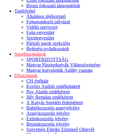
Ezüst fokozatú támogatóink
Bronz fokozatú támogatóink
Tagfelvétel
Általános tájékoztató
Fajtagondozói pályázat
Vidéki szervezet
Fajta egyesület
Sportegyesület
Pártoló tagok szekciója
Belépési nyilatkozatok
Sportbizottságok
SPORTBIZOTTSÁG
Magyar Pásztorkutyák Világszövetsége
Magyar kutyafajták Agility csapata
Díjazottaink
CH értéktár
Korózs András emlékplakett
Puy Aladár emlékérem
Jilly Bertalan emlékérem
A Kutyás Sportért érdemérem
Babérkoszorús aranyjelvény
Aranykoszorús jelvény
Ezüstkoszorús jelvény
Bronzkoszorús jelvény
Szövetség Elnöke Elismerő Oklevél