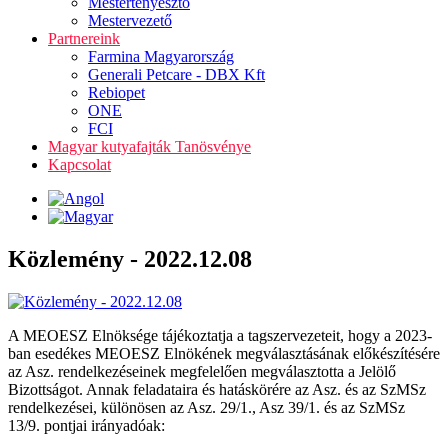
Mestertenyésztő
Mestervezető
Partnereink
Farmina Magyarország
Generali Petcare - DBX Kft
Rebiopet
ONE
FCI
Magyar kutyafajták Tanösvénye
Kapcsolat
Közlemény - 2022.12.08
A MEOESZ Elnöksége tájékoztatja a tagszervezeteit, hogy a 2023-
ban esedékes MEOESZ Elnökének megválasztásának előkészítésére
az Asz. rendelkezéseinek megfelelően megválasztotta a Jelölő
Bizottságot. Annak feladataira és hatáskörére az Asz. és az SzMSz
rendelkezései, különösen az Asz. 29/1., Asz 39/1. és az SzMSz
13/9. pontjai irányadóak: