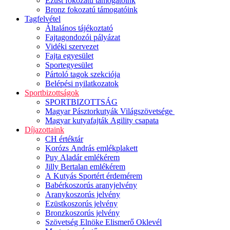
Ezüst fokozatú támogatóink
Bronz fokozatú támogatóink
Tagfelvétel
Általános tájékoztató
Fajtagondozói pályázat
Vidéki szervezet
Fajta egyesület
Sportegyesület
Pártoló tagok szekciója
Belépési nyilatkozatok
Sportbizottságok
SPORTBIZOTTSÁG
Magyar Pásztorkutyák Világszövetsége
Magyar kutyafajták Agility csapata
Díjazottaink
CH értéktár
Korózs András emlékplakett
Puy Aladár emlékérem
Jilly Bertalan emlékérem
A Kutyás Sportért érdemérem
Babérkoszorús aranyjelvény
Aranykoszorús jelvény
Ezüstkoszorús jelvény
Bronzkoszorús jelvény
Szövetség Elnöke Elismerő Oklevél