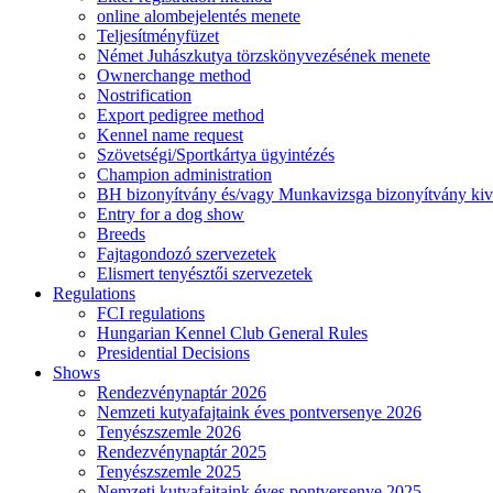
online alombejelentés menete
Teljesítményfüzet
Német Juhászkutya törzskönyvezésének menete
Ownerchange method
Nostrification
Export pedigree method
Kennel name request
Szövetségi/Sportkártya ügyintézés
Champion administration
BH bizonyítvány és/vagy Munkavizsga bizonyítvány kiv
Entry for a dog show
Breeds
Fajtagondozó szervezetek
Elismert tenyésztői szervezetek
Regulations
FCI regulations
Hungarian Kennel Club General Rules
Presidential Decisions
Shows
Rendezvénynaptár 2026
Nemzeti kutyafajtaink éves pontversenye 2026
Tenyészszemle 2026
Rendezvénynaptár 2025
Tenyészszemle 2025
Nemzeti kutyafajtaink éves pontversenye 2025