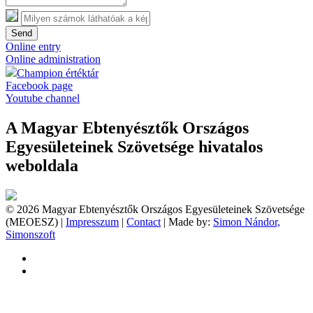
Send
Online entry
Online administration
Champion értéktár
Facebook page
Youtube channel
A Magyar Ebtenyésztők Országos
Egyesületeinek Szövetsége hivatalos
weboldala
© 2026 Magyar Ebtenyésztők Országos Egyesületeinek Szövetsége
(MEOESZ) |
Impresszum
|
Contact
| Made by:
Simon Nándor,
Simonszoft