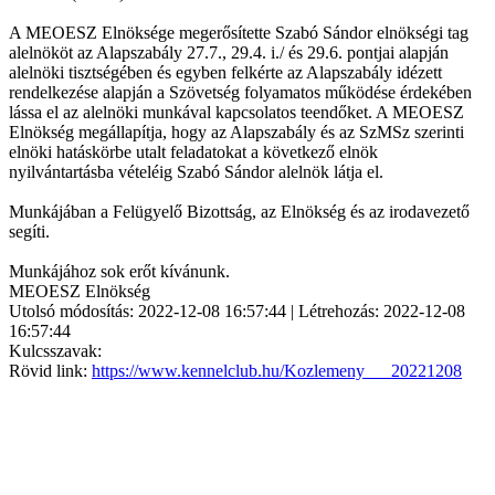
A MEOESZ Elnöksége megerősítette Szabó Sándor elnökségi tag
alelnököt az Alapszabály 27.7., 29.4. i./ és 29.6. pontjai alapján
alelnöki tisztségében és egyben felkérte az Alapszabály idézett
rendelkezése alapján a Szövetség folyamatos működése érdekében
lássa el az alelnöki munkával kapcsolatos teendőket. A MEOESZ
Elnökség megállapítja, hogy az Alapszabály és az SzMSz szerinti
elnöki hatáskörbe utalt feladatokat a következő elnök
nyilvántartásba vételéig Szabó Sándor alelnök látja el.
Munkájában a Felügyelő Bizottság, az Elnökség és az irodavezető
segíti.
Munkájához sok erőt kívánunk.
MEOESZ Elnökség
Utolsó módosítás: 2022-12-08 16:57:44 | Létrehozás: 2022-12-08
16:57:44
Kulcsszavak:
Rövid link:
https://www.kennelclub.hu/Kozlemeny___20221208