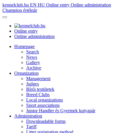
kennelclub.hu
EN
HU
Online entry
Online administration
Champion értéktár
Online entry
Online administration
Homepage
Search
News
Gallery
Archive
Organization
Management
Judges
Bírói testületek
Breed Clubs
Local organizations
Sport associations
Junior Handler és Gyermek kutyapár
Administration
Downloadable forms
Tariff
Litter registration method