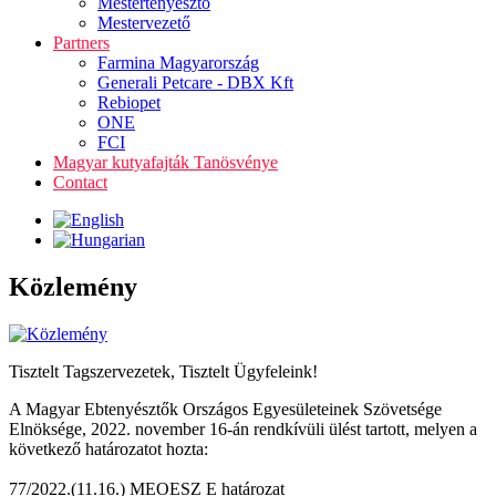
Mestertenyésztő
Mestervezető
Partners
Farmina Magyarország
Generali Petcare - DBX Kft
Rebiopet
ONE
FCI
Magyar kutyafajták Tanösvénye
Contact
Közlemény
Tisztelt Tagszervezetek, Tisztelt Ügyfeleink!
A Magyar Ebtenyésztők Országos Egyesületeinek Szövetsége
Elnöksége, 2022. november 16-án rendkívüli ülést tartott, melyen a
következő határozatot hozta:
77/2022.(11.16.) MEOESZ E határozat