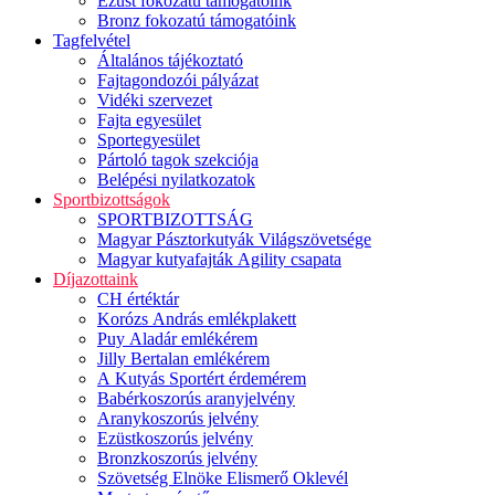
Ezüst fokozatú támogatóink
Bronz fokozatú támogatóink
Tagfelvétel
Általános tájékoztató
Fajtagondozói pályázat
Vidéki szervezet
Fajta egyesület
Sportegyesület
Pártoló tagok szekciója
Belépési nyilatkozatok
Sportbizottságok
SPORTBIZOTTSÁG
Magyar Pásztorkutyák Világszövetsége
Magyar kutyafajták Agility csapata
Díjazottaink
CH értéktár
Korózs András emlékplakett
Puy Aladár emlékérem
Jilly Bertalan emlékérem
A Kutyás Sportért érdemérem
Babérkoszorús aranyjelvény
Aranykoszorús jelvény
Ezüstkoszorús jelvény
Bronzkoszorús jelvény
Szövetség Elnöke Elismerő Oklevél