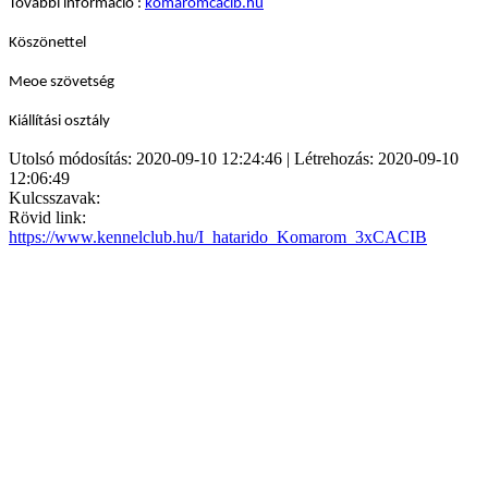
További információ :
komaromcacib.hu
Köszönettel
Meoe szövetség
Kiállítási osztály
Utolsó módosítás: 2020-09-10 12:24:46 | Létrehozás: 2020-09-10
12:06:49
Kulcsszavak:
Rövid link:
https://www.kennelclub.hu/I_hatarido_Komarom_3xCACIB