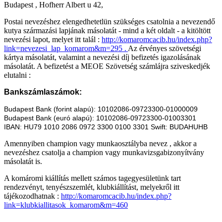
Budapest , Hofherr Albert u 42,
Postai nevezéshez elengedhetetlün szükséges csatolnia a nevezendő
kutya származási lapjának másolatát - mind a két oldalt - a kitöltött
nevezési lapot, melyet itt talál :
http://komaromcacib.hu/index.php?
link=nevezesi_lap_komarom&m=295 .
Az érvényes szövetségi
kártya másolatát, valamint a nevezési díj befizetés igazolásának
másolatát. A befizetést a MEOE Szövetség számlájra sziveskedjék
elutalni :
Bankszámlaszámok:
Budapest Bank (forint alapú): 10102086-09723300-01000009
Budapest Bank (euró alapú): 10102086-09723300-01003301
IBAN: HU79 1010 2086 0972 3300 0100 3301 Swift: BUDAHUHB
Amennyiben champion vagy munkaosztályba nevez , akkor a
nevezéshez csatolja a champion vagy munkavizsgabizonyítvány
másolatát is.
A komáromi kiállítás mellett számos tagegyesületünk tart
rendezvényt, tenyészszemlét, klubkiállítást, melyekről itt
tájékozodhatnak :
http://komaromcacib.hu/index.php?
link=klubkiallitasok_komarom&m=460