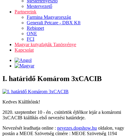
Mestertenyésztő
Mestervezető
Partnereink
Farmina Magyarország
Generali Petcare - DBX Kft
Rebiopet
ONE
FCI
Magyar kutyafajták Tanösvénye
Kapcsolat
I. határidő Komárom 3xCACIB
Kedves Kiállítóink!
2020. szeptember 10 - én , csütörtök éjfélkor lejár a komáromi
3xCACIB kiállítás első nevezési határideje.
Nevezését leadhatja online :
nevezes.dogshow.hu
oldalon, vagy
postán a MEOE Szövetség címére : MEOE Szövetség 1194