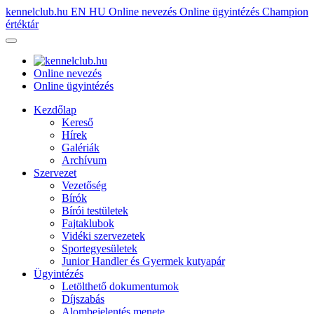
kennelclub.hu
EN
HU
Online nevezés
Online ügyintézés
Champion
értéktár
Online nevezés
Online ügyintézés
Kezdőlap
Kereső
Hírek
Galériák
Archívum
Szervezet
Vezetőség
Bírók
Bírói testületek
Fajtaklubok
Vidéki szervezetek
Sportegyesületek
Junior Handler és Gyermek kutyapár
Ügyintézés
Letölthető dokumentumok
Díjszabás
Alombejelentés menete