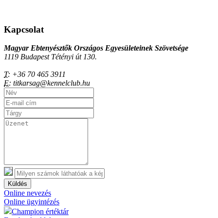
Kapcsolat
Magyar Ebtenyésztők Országos Egyesületeinek Szövetsége
1119 Budapest Tétényi út 130.
T:
+36 70 465 3911
E:
titkarsag@kennelclub.hu
Küldés
Online nevezés
Online ügyintézés
Champion értéktár