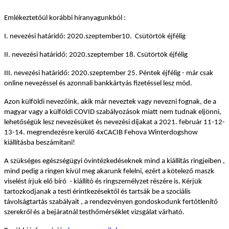
Emlékeztetőül korábbi híranyagunkból :
I. nevezési határidő: 2020.szeptember10. Csütörtök éjfélig
II. nevezési határidő: 2020.szeptember 18. Csütörtök éjfélig
III. nevezési határidő: 2020.szeptember 25. Péntek éjfélig - már csak
online nevezéssel és azonnali bankkártyás fizetéssel lesz mód.
Azon külföldi nevezőink, akik már neveztek vagy nevezni fognak, de a
magyar vagy a külföldi COVID szabályozások miatt nem tudnak eljönni,
lehetőségük lesz nevezésüket és nevezési díjakat a 2021. február 11-12-
13-14. megrendezésre kerülő 4xCACIB Fehova Winterdogshow
kiállításba beszámítani!
A szükséges egészségügyi óvintézkedéseknek mind a kiállítás ringjeiben ,
mind pedig a ringen kívül meg akarunk felelni, ezért a kötelező maszk
viselést írjuk elő bíró - kiállító és ringszemélyzet részére is. Kérjük
tartozkodjanak a testi érintkezésektől és tartsák be a szociális
távolságtartás szabályait , a rendezvényen gondoskodunk fertőtlenítő
szerekről és a bejáratnál testhőmérséklet vizsgálat várható.