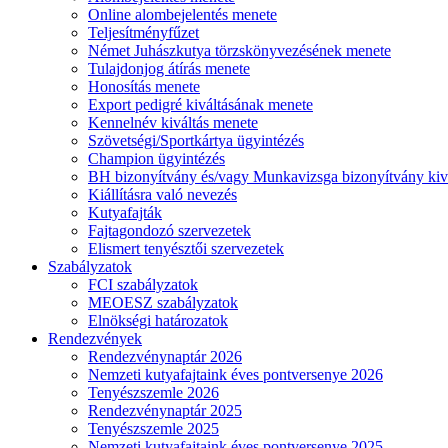
Online alombejelentés menete
Teljesítményfűzet
Német Juhászkutya törzskönyvezésének menete
Tulajdonjog átírás menete
Honosítás menete
Export pedigré kiváltásának menete
Kennelnév kiváltás menete
Szövetségi/Sportkártya ügyintézés
Champion ügyintézés
BH bizonyítvány és/vagy Munkavizsga bizonyítvány kiv
Kiállításra való nevezés
Kutyafajták
Fajtagondozó szervezetek
Elismert tenyésztői szervezetek
Szabályzatok
FCI szabályzatok
MEOESZ szabályzatok
Elnökségi határozatok
Rendezvények
Rendezvénynaptár 2026
Nemzeti kutyafajtaink éves pontversenye 2026
Tenyészszemle 2026
Rendezvénynaptár 2025
Tenyészszemle 2025
Nemzeti kutyafajtaink éves pontversenye 2025