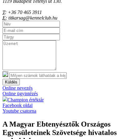
1119 Budapest Tétényi út 130.
T:
+36 70 465 3911
E:
titkarsag@kennelclub.hu
Küldés
Online nevezés
Online ügyintézés
Champion értéktár
Facebook oldal
Youtube csatorna
A Magyar Ebtenyésztők Országos
Egyesületeinek Szövetsége hivatalos