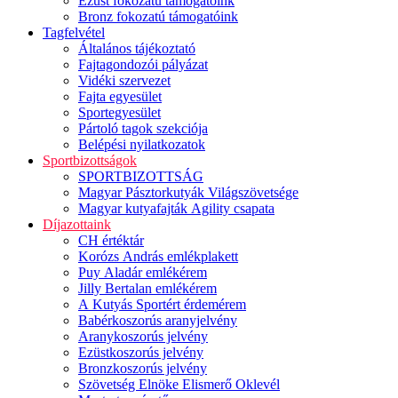
Ezüst fokozatú támogatóink
Bronz fokozatú támogatóink
Tagfelvétel
Általános tájékoztató
Fajtagondozói pályázat
Vidéki szervezet
Fajta egyesület
Sportegyesület
Pártoló tagok szekciója
Belépési nyilatkozatok
Sportbizottságok
SPORTBIZOTTSÁG
Magyar Pásztorkutyák Világszövetsége
Magyar kutyafajták Agility csapata
Díjazottaink
CH értéktár
Korózs András emlékplakett
Puy Aladár emlékérem
Jilly Bertalan emlékérem
A Kutyás Sportért érdemérem
Babérkoszorús aranyjelvény
Aranykoszorús jelvény
Ezüstkoszorús jelvény
Bronzkoszorús jelvény
Szövetség Elnöke Elismerő Oklevél