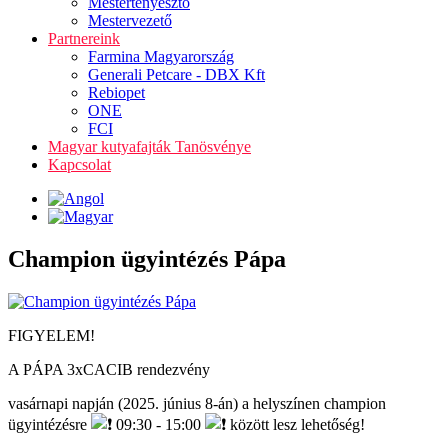
Mestertenyésztő
Mestervezető
Partnereink
Farmina Magyarország
Generali Petcare - DBX Kft
Rebiopet
ONE
FCI
Magyar kutyafajták Tanösvénye
Kapcsolat
Champion ügyintézés Pápa
FIGYELEM!
A PÁPA 3xCACIB rendezvény
vasárnapi napján (2025. június 8-án) a helyszínen champion
ügyintézésre
09:30 - 15:00
között lesz lehetőség!