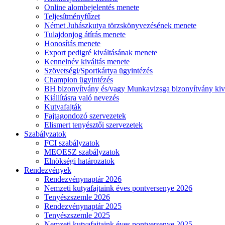
Online alombejelentés menete
Teljesítményfűzet
Német Juhászkutya törzskönyvezésének menete
Tulajdonjog átírás menete
Honosítás menete
Export pedigré kiváltásának menete
Kennelnév kiváltás menete
Szövetségi/Sportkártya ügyintézés
Champion ügyintézés
BH bizonyítvány és/vagy Munkavizsga bizonyítvány kiv
Kiállításra való nevezés
Kutyafajták
Fajtagondozó szervezetek
Elismert tenyésztői szervezetek
Szabályzatok
FCI szabályzatok
MEOESZ szabályzatok
Elnökségi határozatok
Rendezvények
Rendezvénynaptár 2026
Nemzeti kutyafajtaink éves pontversenye 2026
Tenyészszemle 2026
Rendezvénynaptár 2025
Tenyészszemle 2025
Nemzeti kutyafajtaink éves pontversenye 2025