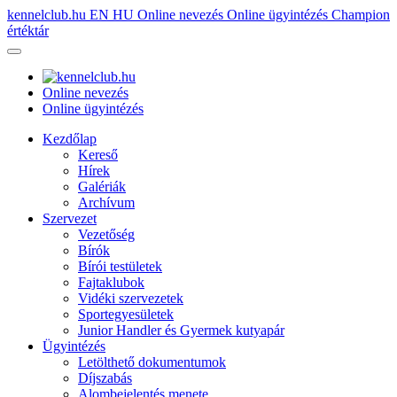
kennelclub.hu
EN
HU
Online nevezés
Online ügyintézés
Champion
értéktár
Online nevezés
Online ügyintézés
Kezdőlap
Kereső
Hírek
Galériák
Archívum
Szervezet
Vezetőség
Bírók
Bírói testületek
Fajtaklubok
Vidéki szervezetek
Sportegyesületek
Junior Handler és Gyermek kutyapár
Ügyintézés
Letölthető dokumentumok
Díjszabás
Alombejelentés menete