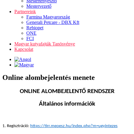
Mestertenyésztő
Mestervezető
Partnereink
Farmina Magyarország
Generali Petcare - DBX Kft
Rebiopet
ONE
FCI
Magyar kutyafajták Tanösvénye
Kapcsolat
Online alombejelentés menete
ONLINE ALOMBEJELENTŐ RENDSZER
Általános információk
1. Regisztráció:
https://tirr.meoesz.hu/index.php?m=ugyintezes