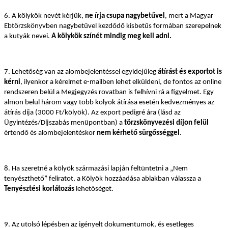
6. A kölykök nevét kérjük,
ne írja csupa nagybetűvel
, mert a Magyar
Ebtörzskönyvben nagybetűvel kezdődő kisbetűs formában szerepelnek
a kutyák nevei.
A kölykök színét mindig meg kell adni.
7. Lehetőség van az alombejelentéssel egyidejűleg
átírást és exportot is
kérni
, ilyenkor a kérelmet e-mailben lehet elküldeni, de fontos az online
rendszeren belül a Megjegyzés rovatban is felhívni rá a figyelmet. Egy
almon belül három vagy több kölyök átírása esetén kedvezményes az
átírás díja (3000 Ft/kölyök). Az export pedigré ára (lásd az
Ügyintézés/Díjszabás menüpontban) a
törzskönyvezési díjon felül
értendő és alombejelentéskor
nem kérhető sürgősséggel
.
8. Ha szeretné a kölyök származási lapján feltüntetni a „Nem
tenyészthető” feliratot, a Kölyök hozzáadása ablakban válassza a
Tenyésztési korlátozás
lehetőséget.
9. Az utolsó lépésben az igényelt dokumentumok, és esetleges