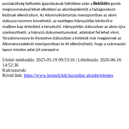
postaköltség befizetés igazolásának feltöltése után a
Beküldés
gomb
megnyomásával lehet elküldeni az alombejelentőt a fajtagondozó
klubnak ellenőrzésre. Az Alomnyilvántartás menüpontban az alom
státusza nyomon követhető, az esetleges hiánypótlás kérésről e-
mailben kap értesítést a tenyésztő. Hiánypótlás státuszban az alom újra
szerkeszthető, a hiányzó dokumentumokat, adatokat fel lehet vinni.
Törzskönyvezve és Kivezetve státuszban a kölykök már megjennek az
Állományszelekció menüpontban és itt ellenőrizhető, hogy a származási
lapon minden adat jól szerepel-e.
Utolsó módosítás: 2025-05-19 09:53:16 | Létrehozás: 2020-06-16
14:52:36
Kulcsszavak:
Rövid link:
https://www.kennelclub.hu/online alombejelentes