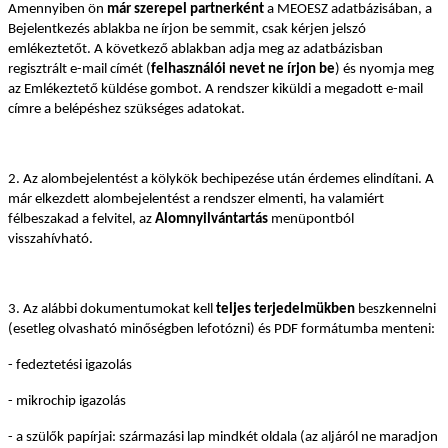
Amennyiben ön
már szerepel partnerként
a MEOESZ adatbázisában, a
Bejelentkezés ablakba ne írjon be semmit, csak kérjen jelszó
emlékeztetőt. A következő ablakban adja meg az adatbázisban
regisztrált e-mail címét (
felhasználói nevet ne írjon be
) és nyomja meg
az Emlékeztető küldése gombot. A rendszer kiküldi a megadott e-mail
címre a belépéshez szükséges adatokat.
2. Az alombejelentést a kölykök bechipezése után érdemes elindítani. A
már elkezdett alombejelentést a rendszer elmenti, ha valamiért
félbeszakad a felvitel, az
Alomnyilvántartás
menüpontból
visszahívható.
3. Az alábbi dokumentumokat kell
teljes terjedelmükben
beszkennelni
(esetleg olvasható minőségben lefotózni) és PDF formátumba menteni:
- fedeztetési igazolás
- mikrochip igazolás
- a szülők papírjai: származási lap mindkét oldala (az aljáról ne maradjon