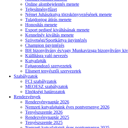
Online alombejelentés menete
Teljesítményfűzet
Német Juhászkutya törzskönyvezésének menete
Tulajdonjog átírás menete
Honosítás menete
Export pedigré kiváltásának menete
Kennelnév kiváltás menete
Szövetségi/Sportkártya ügyintézés
Champion ügyintézés
BH bizonyítvány és/vagy Munkavizsga bizonyítvány kiv
Kiállításra való nevezés
Kutyafajták
Fajtagondozó szervezetek
Elismert tenyésztői szervezetek
Szabályzatok
FCI szabályzatok
MEOESZ szabályzatok
Elnökségi határozatok
Rendezvények
Rendezvénynaptár 2026
Nemzeti kutyafajtaink éves pontversenye 2026
Tenyészszemle 2026
Rendezvénynaptár 2025
Tenyészszemle 2025
Nemzeti kutyafajtaink éves pontversenye 2025