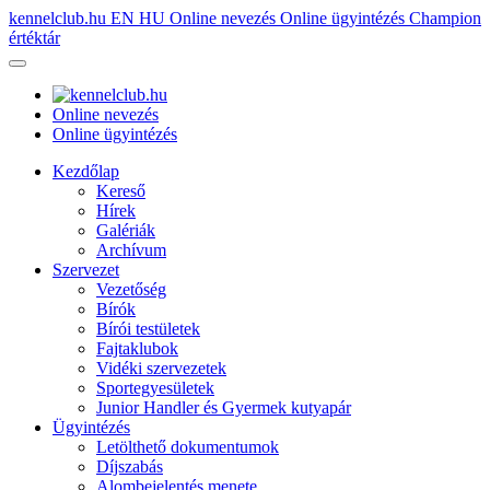
kennelclub.hu
EN
HU
Online nevezés
Online ügyintézés
Champion
értéktár
Online nevezés
Online ügyintézés
Kezdőlap
Kereső
Hírek
Galériák
Archívum
Szervezet
Vezetőség
Bírók
Bírói testületek
Fajtaklubok
Vidéki szervezetek
Sportegyesületek
Junior Handler és Gyermek kutyapár
Ügyintézés
Letölthető dokumentumok
Díjszabás
Alombejelentés menete