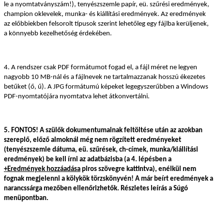
le a nyomtatványszám!), tenyészszemle papír, eü. szűrési eredmények,
champion oklevelek, munka- és kiállítási eredmények. Az eredmények
az előbbiekben felsorolt típusok szerint lehetőleg egy fájlba kerüljenek,
a könnyebb kezelhetőség érdekében.
4. A rendszer csak PDF formátumot fogad el, a fájl méret ne legyen
nagyobb 10 MB-nál és a fájlnevek ne tartalmazzanak hosszú ékezetes
betűket (ő, ű). A JPG formátumú képeket legegyszerűbben a Windows
PDF-nyomtatójára nyomtatva lehet átkonvertálni.
5. FONTOS! A szülők dokumentumainak feltöltése után az azokban
szereplő, előző almoknál még nem rögzített eredményeket
(tenyészszemle dátuma, eü. szűrések, ch-címek, munka/kiállítási
eredmények) be kell írni az adatbázisba (a 4. lépésben a
+Eredmények hozzáadása
piros szövegre kattintva), enélkül nem
fognak megjelenni a kölykök törzskönyvén! A már beírt eredmények a
narancssárga mezőben ellenőrizhetők. Részletes leírás a Súgó
menüpontban.