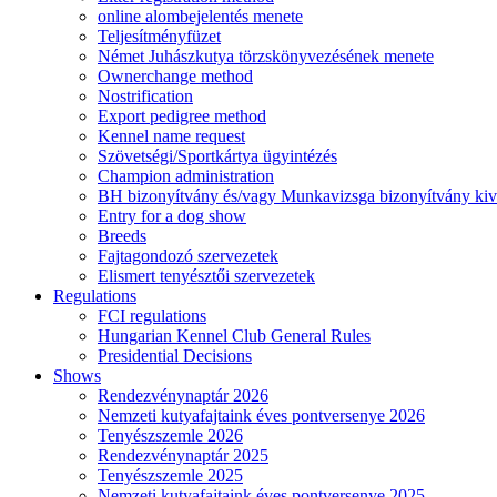
online alombejelentés menete
Teljesítményfüzet
Német Juhászkutya törzskönyvezésének menete
Ownerchange method
Nostrification
Export pedigree method
Kennel name request
Szövetségi/Sportkártya ügyintézés
Champion administration
BH bizonyítvány és/vagy Munkavizsga bizonyítvány kiv
Entry for a dog show
Breeds
Fajtagondozó szervezetek
Elismert tenyésztői szervezetek
Regulations
FCI regulations
Hungarian Kennel Club General Rules
Presidential Decisions
Shows
Rendezvénynaptár 2026
Nemzeti kutyafajtaink éves pontversenye 2026
Tenyészszemle 2026
Rendezvénynaptár 2025
Tenyészszemle 2025
Nemzeti kutyafajtaink éves pontversenye 2025