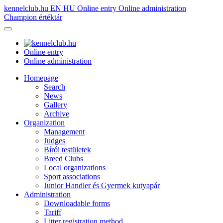
kennelclub.hu
EN
HU
Online entry
Online administration
Champion értéktár
Online entry
Online administration
Homepage
Search
News
Gallery
Archive
Organization
Management
Judges
Bírói testületek
Breed Clubs
Local organizations
Sport associations
Junior Handler és Gyermek kutyapár
Administration
Downloadable forms
Tariff
Litter registration method