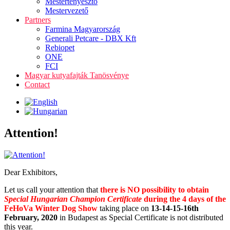
Mestertenyésztő
Mestervezető
Partners
Farmina Magyarország
Generali Petcare - DBX Kft
Rebiopet
ONE
FCI
Magyar kutyafajták Tanösvénye
Contact
Attention!
Dear Exhibitors,
Let us call your attention that
there is NO possibility to obtain
Special Hungarian Champion Certificate
during the 4 days of the
FeHoVa Winter Dog Show
taking place on
13-14-15-16th
February, 2020
in Budapest as Special Certificate is not distributed
this year.