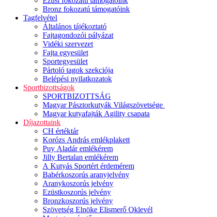
Ezüst fokozatú támogatóink
Bronz fokozatú támogatóink
Tagfelvétel
Általános tájékoztató
Fajtagondozói pályázat
Vidéki szervezet
Fajta egyesület
Sportegyesület
Pártoló tagok szekciója
Belépési nyilatkozatok
Sportbizottságok
SPORTBIZOTTSÁG
Magyar Pásztorkutyák Világszövetsége
Magyar kutyafajták Agility csapata
Díjazottaink
CH értéktár
Korózs András emlékplakett
Puy Aladár emlékérem
Jilly Bertalan emlékérem
A Kutyás Sportért érdemérem
Babérkoszorús aranyjelvény
Aranykoszorús jelvény
Ezüstkoszorús jelvény
Bronzkoszorús jelvény
Szövetség Elnöke Elismerő Oklevél