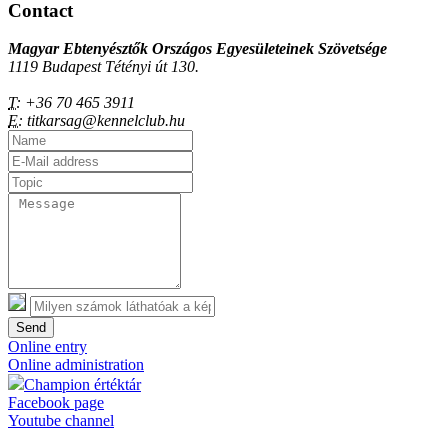
Contact
Magyar Ebtenyésztők Országos Egyesületeinek Szövetsége
1119 Budapest Tétényi út 130.
T:
+36 70 465 3911
E:
titkarsag@kennelclub.hu
Send
Online entry
Online administration
Champion értéktár
Facebook page
Youtube channel