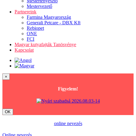
Mestertenyésztő
Mestervezető
Partnereink
Farmina Magyarország
Generali Petcare - DBX Kft
Rebiopet
ONE
FCI
Magyar kutyafajták Tanösvénye
Kapcsolat
×
Figyelem!
OK
online nevezés
Online nevezés