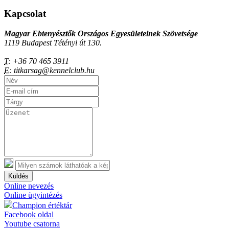
Kapcsolat
Magyar Ebtenyésztők Országos Egyesületeinek Szövetsége
1119 Budapest Tétényi út 130.
T:
+36 70 465 3911
E:
titkarsag@kennelclub.hu
Küldés
Online nevezés
Online ügyintézés
Champion értéktár
Facebook oldal
Youtube csatorna