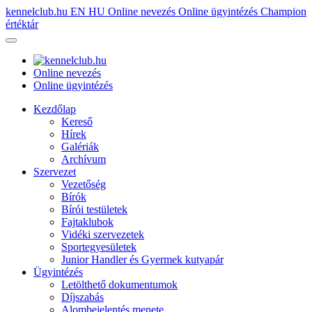
kennelclub.hu
EN
HU
Online nevezés
Online ügyintézés
Champion
értéktár
Online nevezés
Online ügyintézés
Kezdőlap
Kereső
Hírek
Galériák
Archívum
Szervezet
Vezetőség
Bírók
Bírói testületek
Fajtaklubok
Vidéki szervezetek
Sportegyesületek
Junior Handler és Gyermek kutyapár
Ügyintézés
Letölthető dokumentumok
Díjszabás
Alombejelentés menete