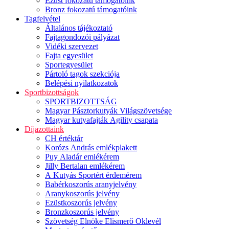
Ezüst fokozatú támogatóink
Bronz fokozatú támogatóink
Tagfelvétel
Általános tájékoztató
Fajtagondozói pályázat
Vidéki szervezet
Fajta egyesület
Sportegyesület
Pártoló tagok szekciója
Belépési nyilatkozatok
Sportbizottságok
SPORTBIZOTTSÁG
Magyar Pásztorkutyák Világszövetsége
Magyar kutyafajták Agility csapata
Díjazottaink
CH értéktár
Korózs András emlékplakett
Puy Aladár emlékérem
Jilly Bertalan emlékérem
A Kutyás Sportért érdemérem
Babérkoszorús aranyjelvény
Aranykoszorús jelvény
Ezüstkoszorús jelvény
Bronzkoszorús jelvény
Szövetség Elnöke Elismerő Oklevél