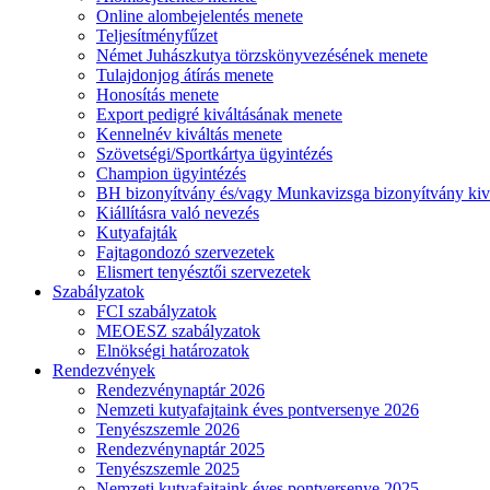
Online alombejelentés menete
Teljesítményfűzet
Német Juhászkutya törzskönyvezésének menete
Tulajdonjog átírás menete
Honosítás menete
Export pedigré kiváltásának menete
Kennelnév kiváltás menete
Szövetségi/Sportkártya ügyintézés
Champion ügyintézés
BH bizonyítvány és/vagy Munkavizsga bizonyítvány kiv
Kiállításra való nevezés
Kutyafajták
Fajtagondozó szervezetek
Elismert tenyésztői szervezetek
Szabályzatok
FCI szabályzatok
MEOESZ szabályzatok
Elnökségi határozatok
Rendezvények
Rendezvénynaptár 2026
Nemzeti kutyafajtaink éves pontversenye 2026
Tenyészszemle 2026
Rendezvénynaptár 2025
Tenyészszemle 2025
Nemzeti kutyafajtaink éves pontversenye 2025