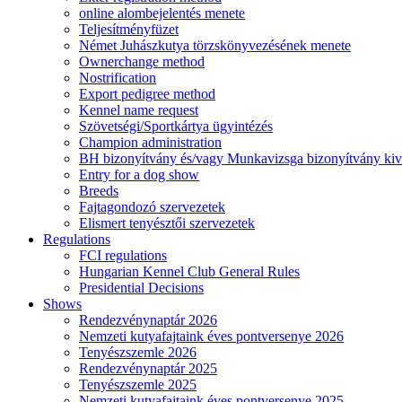
online alombejelentés menete
Teljesítményfüzet
Német Juhászkutya törzskönyvezésének menete
Ownerchange method
Nostrification
Export pedigree method
Kennel name request
Szövetségi/Sportkártya ügyintézés
Champion administration
BH bizonyítvány és/vagy Munkavizsga bizonyítvány kiv
Entry for a dog show
Breeds
Fajtagondozó szervezetek
Elismert tenyésztői szervezetek
Regulations
FCI regulations
Hungarian Kennel Club General Rules
Presidential Decisions
Shows
Rendezvénynaptár 2026
Nemzeti kutyafajtaink éves pontversenye 2026
Tenyészszemle 2026
Rendezvénynaptár 2025
Tenyészszemle 2025
Nemzeti kutyafajtaink éves pontversenye 2025