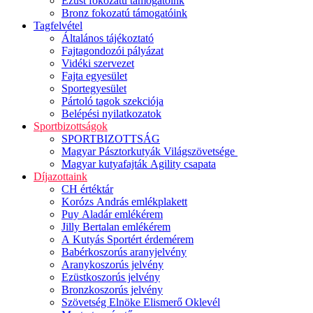
Ezüst fokozatú támogatóink
Bronz fokozatú támogatóink
Tagfelvétel
Általános tájékoztató
Fajtagondozói pályázat
Vidéki szervezet
Fajta egyesület
Sportegyesület
Pártoló tagok szekciója
Belépési nyilatkozatok
Sportbizottságok
SPORTBIZOTTSÁG
Magyar Pásztorkutyák Világszövetsége
Magyar kutyafajták Agility csapata
Díjazottaink
CH értéktár
Korózs András emlékplakett
Puy Aladár emlékérem
Jilly Bertalan emlékérem
A Kutyás Sportért érdemérem
Babérkoszorús aranyjelvény
Aranykoszorús jelvény
Ezüstkoszorús jelvény
Bronzkoszorús jelvény
Szövetség Elnöke Elismerő Oklevél