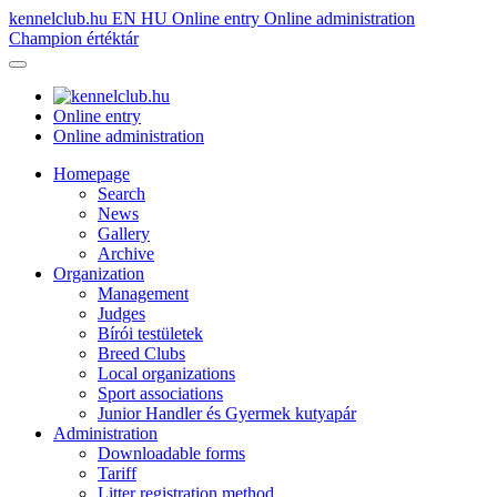
kennelclub.hu
EN
HU
Online entry
Online administration
Champion értéktár
Online entry
Online administration
Homepage
Search
News
Gallery
Archive
Organization
Management
Judges
Bírói testületek
Breed Clubs
Local organizations
Sport associations
Junior Handler és Gyermek kutyapár
Administration
Downloadable forms
Tariff
Litter registration method