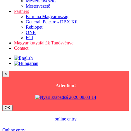
Mestertenyésztő
Mestervezető
Partners
Farmina Magyarország
Generali Petcare - DBX Kft
Rebiopet
ONE
FCI
Magyar kutyafajták Tanösvénye
Contact
×
Attention!
OK
online entry
Online entry