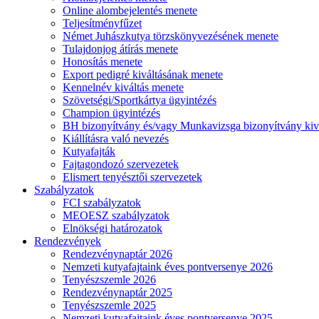
Online alombejelentés menete
Teljesítményfűzet
Német Juhászkutya törzskönyvezésének menete
Tulajdonjog átírás menete
Honosítás menete
Export pedigré kiváltásának menete
Kennelnév kiváltás menete
Szövetségi/Sportkártya ügyintézés
Champion ügyintézés
BH bizonyítvány és/vagy Munkavizsga bizonyítvány kiv
Kiállításra való nevezés
Kutyafajták
Fajtagondozó szervezetek
Elismert tenyésztői szervezetek
Szabályzatok
FCI szabályzatok
MEOESZ szabályzatok
Elnökségi határozatok
Rendezvények
Rendezvénynaptár 2026
Nemzeti kutyafajtaink éves pontversenye 2026
Tenyészszemle 2026
Rendezvénynaptár 2025
Tenyészszemle 2025
Nemzeti kutyafajtaink éves pontversenye 2025