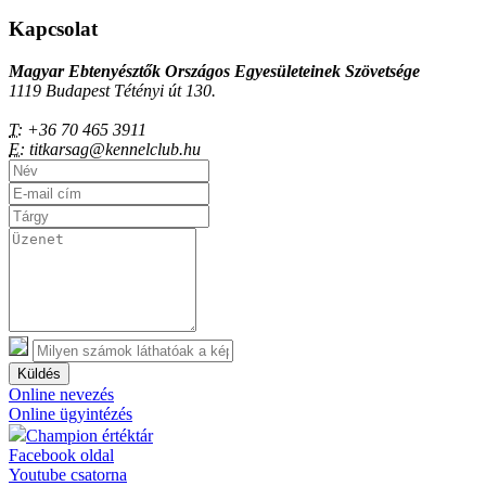
Kapcsolat
Magyar Ebtenyésztők Országos Egyesületeinek Szövetsége
1119 Budapest Tétényi út 130.
T:
+36 70 465 3911
E:
titkarsag@kennelclub.hu
Küldés
Online nevezés
Online ügyintézés
Champion értéktár
Facebook oldal
Youtube csatorna