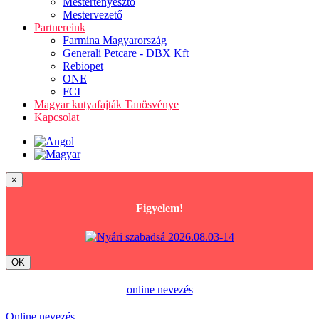
Mestertenyésztő
Mestervezető
Partnereink
Farmina Magyarország
Generali Petcare - DBX Kft
Rebiopet
ONE
FCI
Magyar kutyafajták Tanösvénye
Kapcsolat
×
Figyelem!
OK
online nevezés
Online nevezés