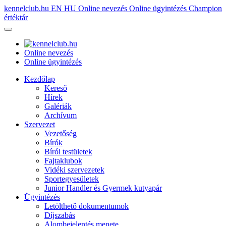
kennelclub.hu
EN
HU
Online nevezés
Online ügyintézés
Champion
értéktár
Online nevezés
Online ügyintézés
Kezdőlap
Kereső
Hírek
Galériák
Archívum
Szervezet
Vezetőség
Bírók
Bírói testületek
Fajtaklubok
Vidéki szervezetek
Sportegyesületek
Junior Handler és Gyermek kutyapár
Ügyintézés
Letölthető dokumentumok
Díjszabás
Alombejelentés menete