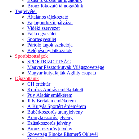
Ezüst fokozatú támogatóink
Bronz fokozatú támogatóink
Tagfelvétel
Általános tájékoztató
Fajtagondozói pályázat
Vidéki szervezet
Fajta egyesület
Sportegyesület
Pártoló tagok szekciója
Belépési nyilatkozatok
Sportbizottságok
SPORTBIZOTTSÁG
Magyar Pásztorkutyák Világszövetsége
Magyar kutyafajták Agility csapata
Díjazottaink
CH értéktár
Korózs András emlékplakett
Puy Aladár emlékérem
Jilly Bertalan emlékérem
A Kutyás Sportért érdemérem
Babérkoszorús aranyjelvény
Aranykoszorús jelvény
Ezüstkoszorús jelvény
Bronzkoszorús jelvény
Szövetség Elnöke Elismerő Oklevél