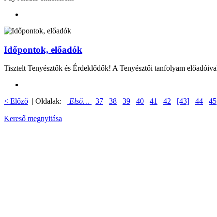
Időpontok, előadók
Tisztelt Tenyésztők és Érdeklődők! A Tenyésztői tanfolyam előadóival
< Előző
| Oldalak:
Első…
37
38
39
40
41
42
[43]
44
45
Kereső megnyitása