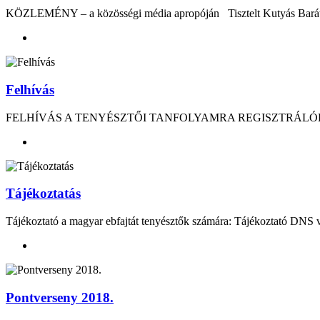
KÖZLEMÉNY – a közösségi média apropóján Tisztelt Kutyás Barátaink
Felhívás
FELHÍVÁS A TENYÉSZTŐI TANFOLYAMRA REGISZTRÁLÓK RÉSZÉRE! Tis
Tájékoztatás
Tájékoztató a magyar ebfajtát tenyésztők számára: Tájékoztató DNS vi
Pontverseny 2018.