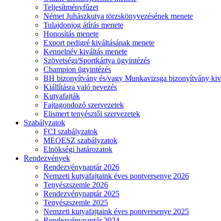
Teljesítményfűzet
Német Juhászkutya törzskönyvezésének menete
Tulajdonjog átírás menete
Honosítás menete
Export pedigré kiváltásának menete
Kennelnév kiváltás menete
Szövetségi/Sportkártya ügyintézés
Champion ügyintézés
BH bizonyítvány és/vagy Munkavizsga bizonyítvány kiv
Kiállításra való nevezés
Kutyafajták
Fajtagondozó szervezetek
Elismert tenyésztői szervezetek
Szabályzatok
FCI szabályzatok
MEOESZ szabályzatok
Elnökségi határozatok
Rendezvények
Rendezvénynaptár 2026
Nemzeti kutyafajtaink éves pontversenye 2026
Tenyészszemle 2026
Rendezvénynaptár 2025
Tenyészszemle 2025
Nemzeti kutyafajtaink éves pontversenye 2025
Rendezvénynaptár 2024