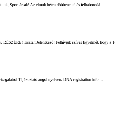
, Sporttársak! Az elmúlt héten döbbenettel és felháborodá...
ztelt Jelentkező! Felhívjuk szíves figyelmét, hogy a Tenyészt
zsgálatról Tájékoztató angol nyelven: DNA registration info ...