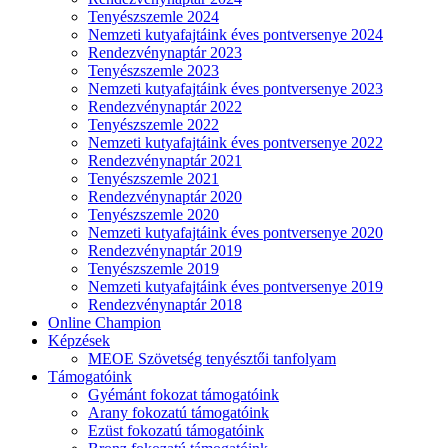
Tenyészszemle 2024
Nemzeti kutyafajtáink éves pontversenye 2024
Rendezvénynaptár 2023
Tenyészszemle 2023
Nemzeti kutyafajtáink éves pontversenye 2023
Rendezvénynaptár 2022
Tenyészszemle 2022
Nemzeti kutyafajtáink éves pontversenye 2022
Rendezvénynaptár 2021
Tenyészszemle 2021
Rendezvénynaptár 2020
Tenyészszemle 2020
Nemzeti kutyafajtáink éves pontversenye 2020
Rendezvénynaptár 2019
Tenyészszemle 2019
Nemzeti kutyafajtáink éves pontversenye 2019
Rendezvénynaptár 2018
Online Champion
Képzések
MEOE Szövetség tenyésztői tanfolyam
Támogatóink
Gyémánt fokozat támogatóink
Arany fokozatú támogatóink
Ezüst fokozatú támogatóink