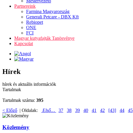
Mestervezető
Partnereink
Farmina Magyarország
Generali Petcare - DBX Kft
Rebiopet
ONE
FCI
Magyar kutyafajták Tanösvénye
Kapcsolat
Hírek
hírek és aktuális információk
Tartalmak
Tartalmak száma:
395
< Előző
| Oldalak:
Első…
37
38
39
40
41
42
[43]
44
45
Közlemény