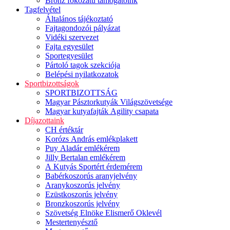
Bronz fokozatú támogatóink
Tagfelvétel
Általános tájékoztató
Fajtagondozói pályázat
Vidéki szervezet
Fajta egyesület
Sportegyesület
Pártoló tagok szekciója
Belépési nyilatkozatok
Sportbizottságok
SPORTBIZOTTSÁG
Magyar Pásztorkutyák Világszövetsége
Magyar kutyafajták Agility csapata
Díjazottaink
CH értéktár
Korózs András emlékplakett
Puy Aladár emlékérem
Jilly Bertalan emlékérem
A Kutyás Sportért érdemérem
Babérkoszorús aranyjelvény
Aranykoszorús jelvény
Ezüstkoszorús jelvény
Bronzkoszorús jelvény
Szövetség Elnöke Elismerő Oklevél
Mestertenyésztő