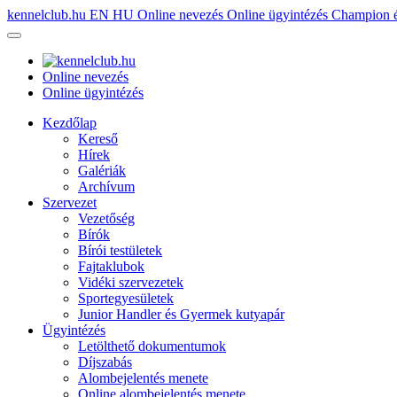
kennelclub.hu
EN
HU
Online nevezés
Online ügyintézés
Champion é
Online nevezés
Online ügyintézés
Kezdőlap
Kereső
Hírek
Galériák
Archívum
Szervezet
Vezetőség
Bírók
Bírói testületek
Fajtaklubok
Vidéki szervezetek
Sportegyesületek
Junior Handler és Gyermek kutyapár
Ügyintézés
Letölthető dokumentumok
Díjszabás
Alombejelentés menete
Online alombejelentés menete