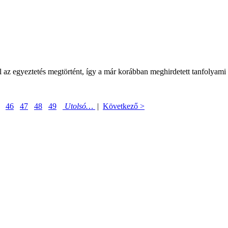
 az egyeztetés megtörtént, így a már korábban meghirdetett tanfolyami n
46
47
48
49
Utolsó…
|
Következő >