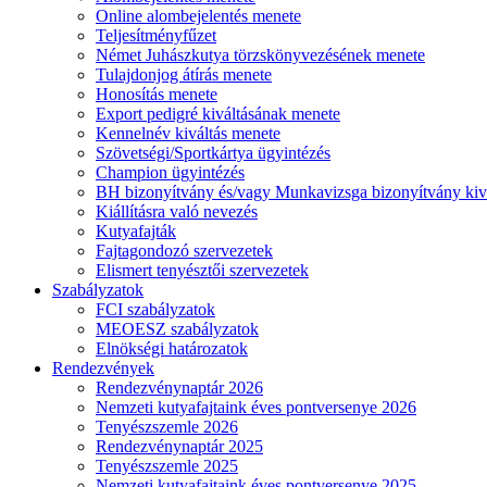
Online alombejelentés menete
Teljesítményfűzet
Német Juhászkutya törzskönyvezésének menete
Tulajdonjog átírás menete
Honosítás menete
Export pedigré kiváltásának menete
Kennelnév kiváltás menete
Szövetségi/Sportkártya ügyintézés
Champion ügyintézés
BH bizonyítvány és/vagy Munkavizsga bizonyítvány kiv
Kiállításra való nevezés
Kutyafajták
Fajtagondozó szervezetek
Elismert tenyésztői szervezetek
Szabályzatok
FCI szabályzatok
MEOESZ szabályzatok
Elnökségi határozatok
Rendezvények
Rendezvénynaptár 2026
Nemzeti kutyafajtaink éves pontversenye 2026
Tenyészszemle 2026
Rendezvénynaptár 2025
Tenyészszemle 2025
Nemzeti kutyafajtaink éves pontversenye 2025