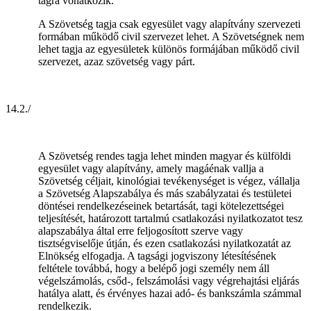
tagra vonatkozik.
A Szövetség tagja csak egyesület vagy alapítvány szervezeti
formában működő civil szervezet lehet. A Szövetségnek nem
lehet tagja az egyesületek különös formájában működő civil
szervezet, azaz szövetség vagy párt.
14.2./
A Szövetség rendes tagja lehet minden magyar és külföldi
egyesület vagy alapítvány, amely magáénak vallja a
Szövetség céljait, kinológiai tevékenységet is végez, vállalja
a Szövetség Alapszabálya és más szabályzatai és testületei
döntései rendelkezéseinek betartását, tagi kötelezettségei
teljesítését, határozott tartalmú csatlakozási nyilatkozatot tesz
alapszabálya által erre feljogosított szerve vagy
tisztségviselője útján, és ezen csatlakozási nyilatkozatát az
Elnökség elfogadja. A tagsági jogviszony létesítésének
feltétele továbbá, hogy a belépő jogi személy nem áll
végelszámolás, csőd-, felszámolási vagy végrehajtási eljárás
hatálya alatt, és érvényes hazai adó- és bankszámla számmal
rendelkezik.