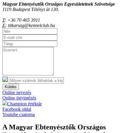
Magyar Ebtenyésztők Országos Egyesületeinek Szövetsége
1119 Budapest Tétényi út 130.
T:
+36 70 465 3911
E:
titkarsag@kennelclub.hu
Küldés
Online nevezés
Online ügyintézés
Champion értéktár
Facebook oldal
Youtube csatorna
A Magyar Ebtenyésztők Országos