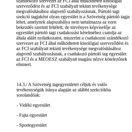
szándékozó szervezet az FCI által működtetett kinológiai
szerveződést és az FCI szabályait tekinti tevékenysége
megvalósításához alapvető szabályozásnak. Pártoló tagi
szekció tagjaként olyan egyesület is a Szövetség pártoló tagja
lehet, amelynek alapszabálya nem tartalmazza az ezen
bekezdés szerinti feltételt, de törvényes képviselője az
egyesület pártoló tagi csatlakozási kérelméhez csatolja az
általa aláírt nyilatkozatot, miszerint a csatlakozni szándékozó
szervezet az FCI által működtetett kinológiai szerveződést és
az FCI szabályait tekinti tevékenysége megvalósításához
alapvető szabályozásnak, a csatlakozó pártoló tag egyesület
az FCI és a MEOESZ szabályait magára nézve kötelezőnek
elismeri.
14.3./ A Szövetség tagegyesületei céljuk és valós
tevékenységük iránya alapján az alábbi szekciókba
sorolandóak:
- Vidéki egyesület
- Fajta egyesület
- Sportegyesület