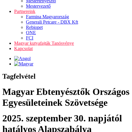
Mestertenyésztő
Mestervezető
Partnereink
Farmina Magyarország
Generali Petcare - DBX Kft
Rebiopet
ONE
FCI
Magyar kutyafajták Tanösvénye
Kapcsolat
Tagfelvétel
Magyar Ebtenyésztők Országos
Egyesületeinek Szövetsége
2025. szeptember 30. napjától
hatályos Alapszabálya