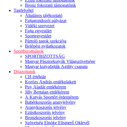
Ezüst fokozatú támogatóink
Bronz fokozatú támogatóink
Tagfelvétel
Általános tájékoztató
Fajtagondozói pályázat
Vidéki szervezet
Fajta egyesület
Sportegyesület
Pártoló tagok szekciója
Belépési nyilatkozatok
Sportbizottságok
SPORTBIZOTTSÁG
Magyar Pásztorkutyák Világszövetsége
Magyar kutyafajták Agility csapata
Díjazottaink
CH értéktár
Korózs András emlékplakett
Puy Aladár emlékérem
Jilly Bertalan emlékérem
A Kutyás Sportért érdemérem
Babérkoszorús aranyjelvény
Aranykoszorús jelvény
Ezüstkoszorús jelvény
Bronzkoszorús jelvény
Szövetség Elnöke Elismerő Oklevél