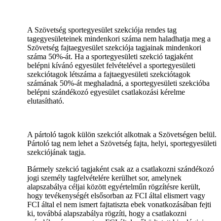
A Szövetség sportegyesület szekciója rendes tag
tagegyesületeinek mindenkori száma nem haladhatja meg a
Szövetség fajtaegyesület szekciója tagjainak mindenkori
száma 50%-át. Ha a sportegyesületi szekció tagjaként
belépni kívánó egyesület felvételével a sportegyesületi
szekciótagok létszáma a fajtaegyesületi szekciótagok
számának 50%-át meghaladná, a sportegyesületi szekcióba
belépni szándékozó egyesület csatlakozási kérelme
elutasítható.
A pártoló tagok külön szekciót alkotnak a Szövetségen belül.
Pártoló tag nem lehet a Szövetség fajta, helyi, sportegyesületi
szekciójának tagja.
Bármely szekció tagjaként csak az a csatlakozni szándékozó
jogi személy tagfelvételére kerülhet sor, amelynek
alapszabálya céljai között egyértelműn rögzítésre került,
hogy tevékenységét elsősorban az FCI által elismert vagy
FCI által el nem ismert fajtatiszta ebek vonatkozásában fejti
ki, továbbá alapszabálya rögzíti, hogy a csatlakozni