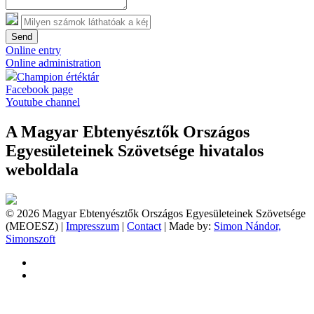
Send
Online entry
Online administration
Champion értéktár
Facebook page
Youtube channel
A Magyar Ebtenyésztők Országos
Egyesületeinek Szövetsége hivatalos
weboldala
© 2026 Magyar Ebtenyésztők Országos Egyesületeinek Szövetsége
(MEOESZ) |
Impresszum
|
Contact
| Made by:
Simon Nándor,
Simonszoft