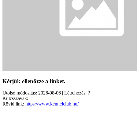
Kérjük ellenőzze a linket.
Utolsó módosítás: 2026-08-06 | Létrehozás: ?
Kulcsszavak:
Rövid link:
https://www.kennelclub.hu/