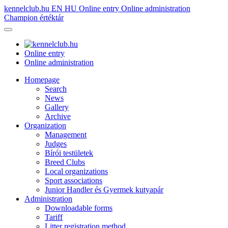
kennelclub.hu
EN
HU
Online entry
Online administration
Champion értéktár
Online entry
Online administration
Homepage
Search
News
Gallery
Archive
Organization
Management
Judges
Bírói testületek
Breed Clubs
Local organizations
Sport associations
Junior Handler és Gyermek kutyapár
Administration
Downloadable forms
Tariff
Litter registration method