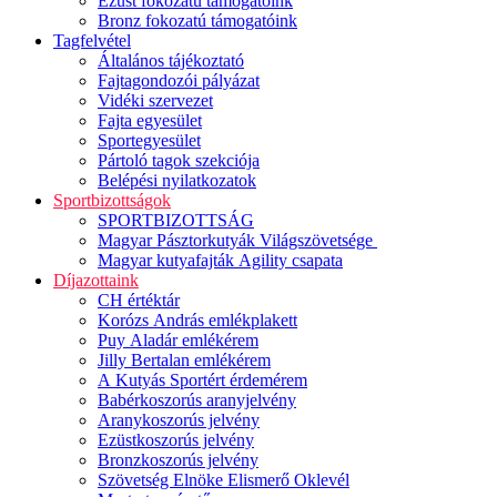
Ezüst fokozatú támogatóink
Bronz fokozatú támogatóink
Tagfelvétel
Általános tájékoztató
Fajtagondozói pályázat
Vidéki szervezet
Fajta egyesület
Sportegyesület
Pártoló tagok szekciója
Belépési nyilatkozatok
Sportbizottságok
SPORTBIZOTTSÁG
Magyar Pásztorkutyák Világszövetsége
Magyar kutyafajták Agility csapata
Díjazottaink
CH értéktár
Korózs András emlékplakett
Puy Aladár emlékérem
Jilly Bertalan emlékérem
A Kutyás Sportért érdemérem
Babérkoszorús aranyjelvény
Aranykoszorús jelvény
Ezüstkoszorús jelvény
Bronzkoszorús jelvény
Szövetség Elnöke Elismerő Oklevél