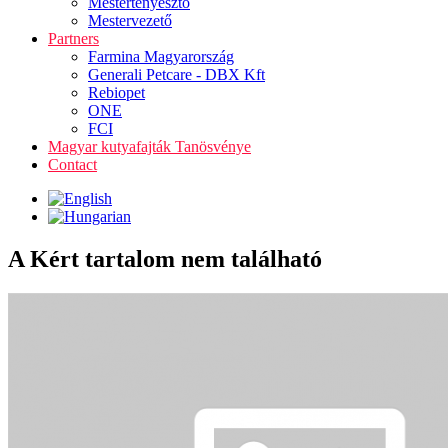
Mestertenyésztő
Mestervezető
Partners
Farmina Magyarország
Generali Petcare - DBX Kft
Rebiopet
ONE
FCI
Magyar kutyafajták Tanösvénye
Contact
A Kért tartalom nem található