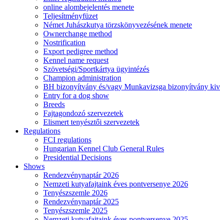
online alombejelentés menete
Teljesítményfüzet
Német Juhászkutya törzskönyvezésének menete
Ownerchange method
Nostrification
Export pedigree method
Kennel name request
Szövetségi/Sportkártya ügyintézés
Champion administration
BH bizonyítvány és/vagy Munkavizsga bizonyítvány kiv
Entry for a dog show
Breeds
Fajtagondozó szervezetek
Elismert tenyésztői szervezetek
Regulations
FCI regulations
Hungarian Kennel Club General Rules
Presidential Decisions
Shows
Rendezvénynaptár 2026
Nemzeti kutyafajtaink éves pontversenye 2026
Tenyészszemle 2026
Rendezvénynaptár 2025
Tenyészszemle 2025
Nemzeti kutyafajtaink éves pontversenye 2025