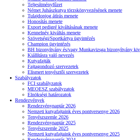
Teljesítményfűzet
Német Juhászkutya törzskönyvezésének menete
Tulajdonjog átírás menete
Honosítás menete
Export pedigré kiváltásának menete
Kennelnév kiváltás menete
Szövetségi/Sportkártya ügyintézés
Champion ügyintézés
BH bizonyítvány és/vagy Munkavizsga bizonyítvány kiv
Kiállításra való nevezés
Kutyafajták
Fajtagondozó szervezetek
Elismert tenyésztői szervezetek
Szabályzatok
FCI szabályzatok
MEOESZ szabályzatok
Elnökségi határozatok
Rendezvények
Rendezvénynaptár 2026
Nemzeti kutyafajtaink éves pontversenye 2026
Tenyészszemle 2026
Rendezvénynaptár 2025
Tenyészszemle 2025
Nemzeti kutyafajtaink éves pontversenye 2025
Rendezvénynaptár 2024