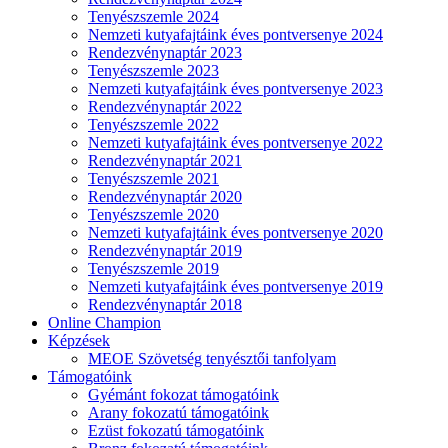
Tenyészszemle 2024
Nemzeti kutyafajtáink éves pontversenye 2024
Rendezvénynaptár 2023
Tenyészszemle 2023
Nemzeti kutyafajtáink éves pontversenye 2023
Rendezvénynaptár 2022
Tenyészszemle 2022
Nemzeti kutyafajtáink éves pontversenye 2022
Rendezvénynaptár 2021
Tenyészszemle 2021
Rendezvénynaptár 2020
Tenyészszemle 2020
Nemzeti kutyafajtáink éves pontversenye 2020
Rendezvénynaptár 2019
Tenyészszemle 2019
Nemzeti kutyafajtáink éves pontversenye 2019
Rendezvénynaptár 2018
Online Champion
Képzések
MEOE Szövetség tenyésztői tanfolyam
Támogatóink
Gyémánt fokozat támogatóink
Arany fokozatú támogatóink
Ezüst fokozatú támogatóink