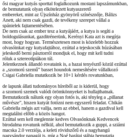
ősi magyar kutyás sporttal foglalkozunk mostani lapszámunkban,
de bemutatunk olyan elkötelezett kutyaszerető
embereket, mint az Újszínház gyönyörű színésznője, Bálizs
Anett, aki nem csak gazdi, de tevékeny szerepet vállal a
spánielek fajtamentésében.
De nem csak az ember tesz a kutyájáért, a kutya is segíti a
boldogulásunkat, gazditrénerünk, Kerényi Kata azt is megírja
most, hogy hogyan. Természetesen most is közelebb hozzuk
olvasóinkat egy kutyafajtához, ezúttal a tejeskocsik húzásában
jeleskedő berni pásztorról mondjuk el, hogy mit kell tudni
róluk a sztereotípiákon túl.
Jelentkeznek állandó rovataink is, a hazai tenyésztő közül ezúttal
a „szomorú szemű” basset houndok nemesítésére vállalkozó
Csigai Gabriella mutatkozik be 10+1 kérdés rovatunkban,
de lapunk állati tudományos híreiből az is kiderül, hogy
a szomorú szemek valódi örömkönnyeket is hullajthatnak.
Bemutatkozik nálunk egy olyan fotós is, aki tényleg a „pillanat
művésze”, hiszen kutyát fotózni nem egyszerű feladat. Chikán
Gabriella mégis azt vallja, nem az ebbel, hanem a gazdival kell
megtalálni előbb a közös hangot.
Ezúttal sem kell meglennie kedves Olvasónknak Kedvencek
birodalma rovatunk nélkül, ahol bemutatkozik a guppi, a sziámi
macska 2.0 verziója, a keleti rövidszőrű és a nagyhangú
nagysándor papagáj is, míg a Noé barátai stábja bemutatja