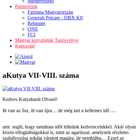
Mestervezető
Partnereink
Farmina Magyarország
Generali Petcare - DBX Kft
Rebiopet
ONE
FCI
Magyar kutyafajták Tanösvénye
Kapcsolat
aKutya VII-VIII. száma
Kedves Kutyabarát Olvasó!
Itt van az ősz, itt van újra… de még tart a kellemes idő ....
ami segíti, hogy tartalmas időt töltsünk kedvenceinkkel. Akár olyan
közös elfoglaltságokkal is, mint az agarászat, amelynek részletes
szabályozása sokáig váratott magára, de nemhiába… Ezzel az