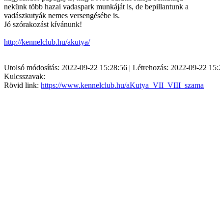
nekünk több hazai vadaspark munkáját is, de bepillantunk a
vadászkutyák nemes versengésébe is.
Jó szórakozást kívánunk!
http://kennelclub.hu/akutya/
Utolsó módosítás: 2022-09-22 15:28:56 | Létrehozás: 2022-09-22 15:
Kulcsszavak:
Rövid link:
https://www.kennelclub.hu/aKutya_VII_VIII_szama