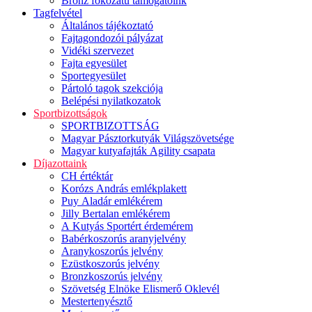
Bronz fokozatú támogatóink
Tagfelvétel
Általános tájékoztató
Fajtagondozói pályázat
Vidéki szervezet
Fajta egyesület
Sportegyesület
Pártoló tagok szekciója
Belépési nyilatkozatok
Sportbizottságok
SPORTBIZOTTSÁG
Magyar Pásztorkutyák Világszövetsége
Magyar kutyafajták Agility csapata
Díjazottaink
CH értéktár
Korózs András emlékplakett
Puy Aladár emlékérem
Jilly Bertalan emlékérem
A Kutyás Sportért érdemérem
Babérkoszorús aranyjelvény
Aranykoszorús jelvény
Ezüstkoszorús jelvény
Bronzkoszorús jelvény
Szövetség Elnöke Elismerő Oklevél
Mestertenyésztő