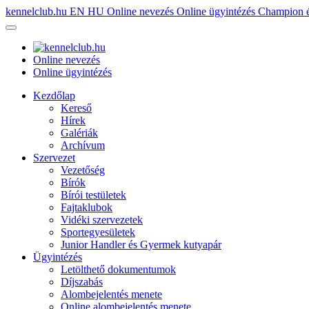
kennelclub.hu
EN
HU
Online nevezés
Online ügyintézés
Champion é
Online nevezés
Online ügyintézés
Kezdőlap
Kereső
Hírek
Galériák
Archívum
Szervezet
Vezetőség
Bírók
Bírói testületek
Fajtaklubok
Vidéki szervezetek
Sportegyesületek
Junior Handler és Gyermek kutyapár
Ügyintézés
Letölthető dokumentumok
Díjszabás
Alombejelentés menete
Online alombejelentés menete