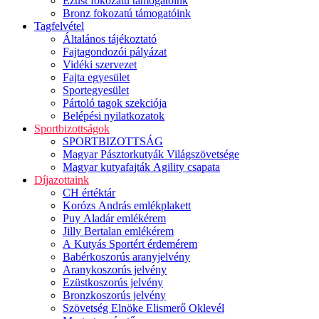
Ezüst fokozatú támogatóink
Bronz fokozatú támogatóink
Tagfelvétel
Általános tájékoztató
Fajtagondozói pályázat
Vidéki szervezet
Fajta egyesület
Sportegyesület
Pártoló tagok szekciója
Belépési nyilatkozatok
Sportbizottságok
SPORTBIZOTTSÁG
Magyar Pásztorkutyák Világszövetsége
Magyar kutyafajták Agility csapata
Díjazottaink
CH értéktár
Korózs András emlékplakett
Puy Aladár emlékérem
Jilly Bertalan emlékérem
A Kutyás Sportért érdemérem
Babérkoszorús aranyjelvény
Aranykoszorús jelvény
Ezüstkoszorús jelvény
Bronzkoszorús jelvény
Szövetség Elnöke Elismerő Oklevél