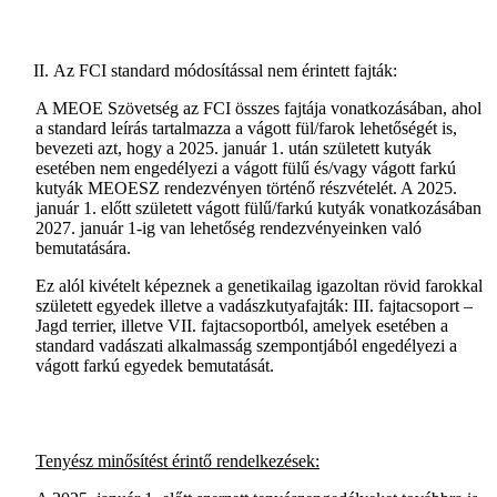
Az FCI standard módosítással nem érintett fajták:
A MEOE Szövetség az FCI összes fajtája vonatkozásában, ahol
a standard leírás tartalmazza a vágott fül/farok lehetőségét is,
bevezeti azt, hogy a 2025. január 1. után született kutyák
esetében nem engedélyezi a vágott fülű és/vagy vágott farkú
kutyák MEOESZ rendezvényen történő részvételét. A 2025.
január 1. előtt született vágott fülű/farkú kutyák vonatkozásában
2027. január 1-ig van lehetőség rendezvényeinken való
bemutatására.
Ez alól kivételt képeznek a genetikailag igazoltan rövid farokkal
született egyedek illetve a vadászkutyafajták: III. fajtacsoport –
Jagd terrier, illetve VII. fajtacsoportból, amelyek esetében a
standard vadászati alkalmasság szempontjából engedélyezi a
vágott farkú egyedek bemutatását.
Tenyész minősítést érintő rendelkezések: