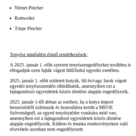
Német Pincher
Rottweiler
Törpe Pincher
Tenyész minősítést érintő rendelkezések:
A 2025. január 1. előtt szerzett tenyészengedélyeket továbbra is
elfogadjuk ezen fajták vágott fülű/farkú egyedei esetében.
2025. január 1. előtt született kutyák, fül és/vagy farok vágott
egyedei tenyészszemlén elbírálhatók, amennyiben ezt a
fajtagondozó egyesületek közös döntése alapján engedélyezik.
2025. január 1-től abban az esetben, ha a kutya import
beszerzésből származik és honosításra került a MEOE
Szövetségnél, az egyed tenyésztésbe vonására mód van,
amennyiben ezt a fajtagondozó egyesületek közös döntése
alapján engedélyezik. Küllem és munka rendezvényeken való
részvétele azonban nem engedélyezett.