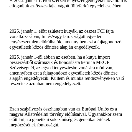
A 2025. január 1. előtt szerzett tenyészengedélyeket továbbra is
elfogadjuk az összes fajta vágott fülű/farkú egyedei esetében.
2025. január 1. előtt született kutyák, az összes FCI fajta
vonatkozásában, fül és/vagy farok vágott egyedei
tenyészszemlén elbírálhatók, amennyiben ezt a fajtagondozó
egyesületek közös döntése alapján engedélyezik.
2025. január 1-től abban az esetben, ha a kutya import
beszerzésből származik és honosításra került a MEOE
Szövetségnél, az egyed tenyésztésbe vonására mód van,
amennyiben ezt a fajtagondozó egyesületek közös döntése
alapján engedélyezik. Küllem és munka rendezvényeken való
részvétele azonban nem engedélyezett.
Ezen szabályozás összhangban van az Európai Uniós és a
magyar Állatvédelmi törvény előírásaival. Ugyanakkor szem
előtt tartja a genetikai sokszínűség és genetikai értékek
megőrzésének fontosságát.