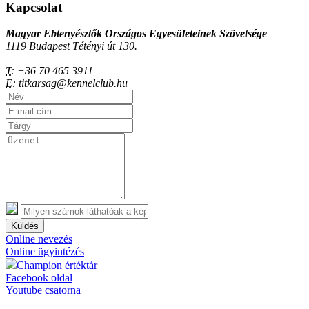
Kapcsolat
Magyar Ebtenyésztők Országos Egyesületeinek Szövetsége
1119 Budapest Tétényi út 130.
T:
+36 70 465 3911
E:
titkarsag@kennelclub.hu
Küldés
Online nevezés
Online ügyintézés
Champion értéktár
Facebook oldal
Youtube csatorna