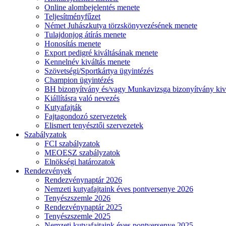
Online alombejelentés menete
Teljesítményfűzet
Német Juhászkutya törzskönyvezésének menete
Tulajdonjog átírás menete
Honosítás menete
Export pedigré kiváltásának menete
Kennelnév kiváltás menete
Szövetségi/Sportkártya ügyintézés
Champion ügyintézés
BH bizonyítvány és/vagy Munkavizsga bizonyítvány kiv
Kiállításra való nevezés
Kutyafajták
Fajtagondozó szervezetek
Elismert tenyésztői szervezetek
Szabályzatok
FCI szabályzatok
MEOESZ szabályzatok
Elnökségi határozatok
Rendezvények
Rendezvénynaptár 2026
Nemzeti kutyafajtaink éves pontversenye 2026
Tenyészszemle 2026
Rendezvénynaptár 2025
Tenyészszemle 2025
Nemzeti kutyafajtaink éves pontversenye 2025