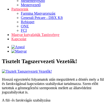
Mestertenyésztő
Mestervezető
Partnereink
Farmina Magyarország
Generali Petcare - DBX Kft
Rebiopet
ONE
FCI
Magyar kutyafajták Tanösvénye
Kapcsolat
Tisztelt Tagszervezeti Vezetők!
Hosszú egyeztetési folyamatok után megszületett a döntés mely a fül
és farokvágással kapcsolatos szabályokat tartalmazza. Szem előtt
tartottuk a génmegőrzési szempontok mellett az állatvédelmi
jogszabályokat is.
A fül- és farokvágás szabályzása