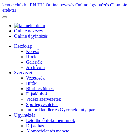
kennelclub.hu
EN
HU
Online nevezés
Online ügyintézés
Champion
értéktár
Online nevezés
Online ügyintézés
Kezdőlap
Kereső
Hírek
Galériák
Archívum
Szervezet
Vezetőség
Bírók
Bírói testületek
Fajtaklubok
Vidéki szervezetek
Sportegyesületek
Junior Handler és Gyermek kutyapár
Ügyintézés
Letölthető dokumentumok
Díjszabás
Alombejelentés menete