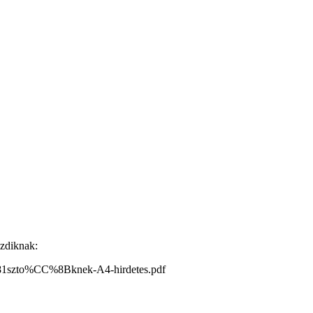
zdiknak:
C%81szto%CC%8Bknek-A4-hirdetes.pdf