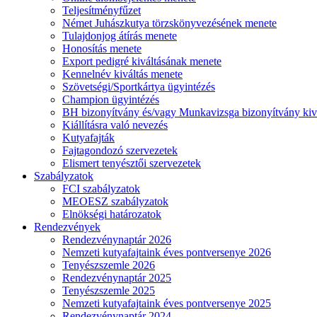
Teljesítményfűzet
Német Juhászkutya törzskönyvezésének menete
Tulajdonjog átírás menete
Honosítás menete
Export pedigré kiváltásának menete
Kennelnév kiváltás menete
Szövetségi/Sportkártya ügyintézés
Champion ügyintézés
BH bizonyítvány és/vagy Munkavizsga bizonyítvány kiv
Kiállításra való nevezés
Kutyafajták
Fajtagondozó szervezetek
Elismert tenyésztői szervezetek
Szabályzatok
FCI szabályzatok
MEOESZ szabályzatok
Elnökségi határozatok
Rendezvények
Rendezvénynaptár 2026
Nemzeti kutyafajtaink éves pontversenye 2026
Tenyészszemle 2026
Rendezvénynaptár 2025
Tenyészszemle 2025
Nemzeti kutyafajtaink éves pontversenye 2025
Rendezvénynaptár 2024