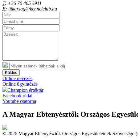
T:
+36 70 465 3911
E:
titkarsag@kennelclub.hu
Küldés
Online nevezés
Online ügyintézés
Champion értéktár
Facebook oldal
Youtube csatorna
A Magyar Ebtenyésztők Országos Egyesület
© 2026 Magyar Ebtenyésztők Országos Egyesületeinek Szövetsége