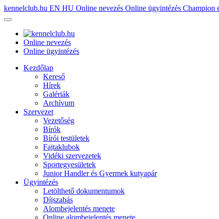
kennelclub.hu
EN
HU
Online nevezés
Online ügyintézés
Champion é
Online nevezés
Online ügyintézés
Kezdőlap
Kereső
Hírek
Galériák
Archívum
Szervezet
Vezetőség
Bírók
Bírói testületek
Fajtaklubok
Vidéki szervezetek
Sportegyesületek
Junior Handler és Gyermek kutyapár
Ügyintézés
Letölthető dokumentumok
Díjszabás
Alombejelentés menete
Online alombejelentés menete