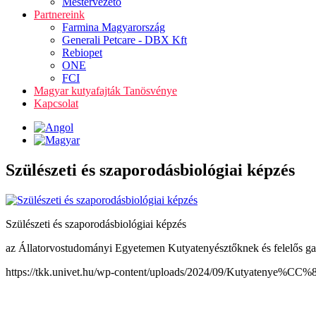
Mestervezető
Partnereink
Farmina Magyarország
Generali Petcare - DBX Kft
Rebiopet
ONE
FCI
Magyar kutyafajták Tanösvénye
Kapcsolat
Szülészeti és szaporodásbiológiai képzés
Szülészeti és szaporodásbiológiai képzés
az Állatorvostudományi Egyetemen Kutyatenyésztőknek és felelős ga
https://tkk.univet.hu/wp-content/uploads/2024/09/Kutyatenye%C