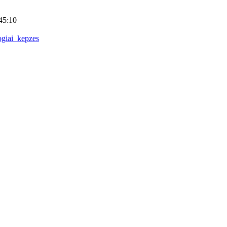
45:10
ogiai_kepzes