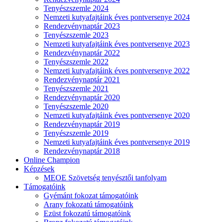
Tenyészszemle 2024
Nemzeti kutyafajtáink éves pontversenye 2024
Rendezvénynaptár 2023
Tenyészszemle 2023
Nemzeti kutyafajtáink éves pontversenye 2023
Rendezvénynaptár 2022
Tenyészszemle 2022
Nemzeti kutyafajtáink éves pontversenye 2022
Rendezvénynaptár 2021
Tenyészszemle 2021
Rendezvénynaptár 2020
Tenyészszemle 2020
Nemzeti kutyafajtáink éves pontversenye 2020
Rendezvénynaptár 2019
Tenyészszemle 2019
Nemzeti kutyafajtáink éves pontversenye 2019
Rendezvénynaptár 2018
Online Champion
Képzések
MEOE Szövetség tenyésztői tanfolyam
Támogatóink
Gyémánt fokozat támogatóink
Arany fokozatú támogatóink
Ezüst fokozatú támogatóink