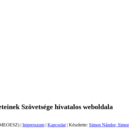
einek Szövetsége hivatalos weboldala
 (MEOESZ) |
Impresszum
|
Kapcsolat
| Készítette:
Simon Nándor, Simon