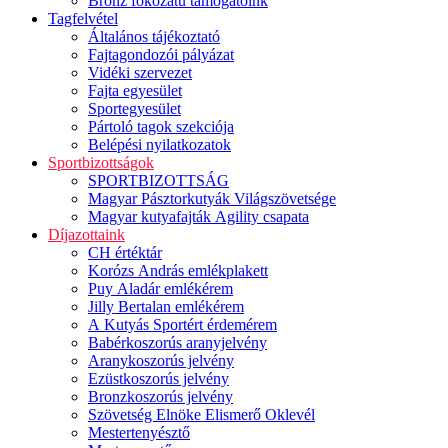
Bronz fokozatú támogatóink
Tagfelvétel
Általános tájékoztató
Fajtagondozói pályázat
Vidéki szervezet
Fajta egyesület
Sportegyesület
Pártoló tagok szekciója
Belépési nyilatkozatok
Sportbizottságok
SPORTBIZOTTSÁG
Magyar Pásztorkutyák Világszövetsége
Magyar kutyafajták Agility csapata
Díjazottaink
CH értéktár
Korózs András emlékplakett
Puy Aladár emlékérem
Jilly Bertalan emlékérem
A Kutyás Sportért érdemérem
Babérkoszorús aranyjelvény
Aranykoszorús jelvény
Ezüstkoszorús jelvény
Bronzkoszorús jelvény
Szövetség Elnöke Elismerő Oklevél
Mestertenyésztő