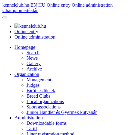
kennelclub.hu
EN
HU
Online entry
Online administration
Champion értéktár
Online entry
Online administration
Homepage
Search
News
Gallery
Archive
Organization
Management
Judges
Bírói testületek
Breed Clubs
Local organizations
Sport associations
Junior Handler és Gyermek kutyapár
Administration
Downloadable forms
Tariff
Litter registration method