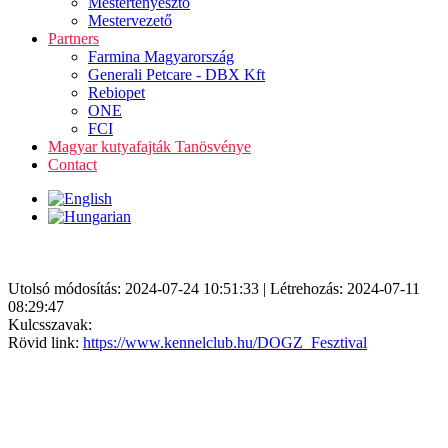
Mestertenyésztő
Mestervezető
Partners
Farmina Magyarország
Generali Petcare - DBX Kft
Rebiopet
ONE
FCI
Magyar kutyafajták Tanösvénye
Contact
Utolsó módosítás: 2024-07-24 10:51:33 | Létrehozás: 2024-07-11
08:29:47
Kulcsszavak:
Rövid link:
https://www.kennelclub.hu/DOGZ_Fesztival