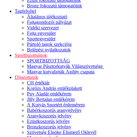
Ezüst fokozatú támogatóink
Bronz fokozatú támogatóink
Tagfelvétel
Általános tájékoztató
Fajtagondozói pályázat
Vidéki szervezet
Fajta egyesület
Sportegyesület
Pártoló tagok szekciója
Belépési nyilatkozatok
Sportbizottságok
SPORTBIZOTTSÁG
Magyar Pásztorkutyák Világszövetsége
Magyar kutyafajták Agility csapata
Díjazottaink
CH értéktár
Korózs András emlékplakett
Puy Aladár emlékérem
Jilly Bertalan emlékérem
A Kutyás Sportért érdemérem
Babérkoszorús aranyjelvény
Aranykoszorús jelvény
Ezüstkoszorús jelvény
Bronzkoszorús jelvény
Szövetség Elnöke Elismerő Oklevél