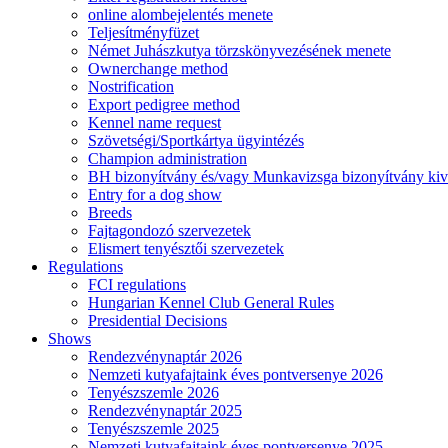
online alombejelentés menete
Teljesítményfüzet
Német Juhászkutya törzskönyvezésének menete
Ownerchange method
Nostrification
Export pedigree method
Kennel name request
Szövetségi/Sportkártya ügyintézés
Champion administration
BH bizonyítvány és/vagy Munkavizsga bizonyítvány kiv
Entry for a dog show
Breeds
Fajtagondozó szervezetek
Elismert tenyésztői szervezetek
Regulations
FCI regulations
Hungarian Kennel Club General Rules
Presidential Decisions
Shows
Rendezvénynaptár 2026
Nemzeti kutyafajtaink éves pontversenye 2026
Tenyészszemle 2026
Rendezvénynaptár 2025
Tenyészszemle 2025
Nemzeti kutyafajtaink éves pontversenye 2025