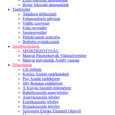
Ezüst fokozatú támogatóink
Bronz fokozatú támogatóink
Tagfelvétel
Általános tájékoztató
Fajtagondozói pályázat
Vidéki szervezet
Fajta egyesület
Sportegyesület
Pártoló tagok szekciója
Belépési nyilatkozatok
Sportbizottságok
SPORTBIZOTTSÁG
Magyar Pásztorkutyák Világszövetsége
Magyar kutyafajták Agility csapata
Díjazottaink
CH értéktár
Korózs András emlékplakett
Puy Aladár emlékérem
Jilly Bertalan emlékérem
A Kutyás Sportért érdemérem
Babérkoszorús aranyjelvény
Aranykoszorús jelvény
Ezüstkoszorús jelvény
Bronzkoszorús jelvény
Szövetség Elnöke Elismerő Oklevél