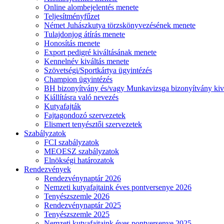
Online alombejelentés menete
Teljesítményfűzet
Német Juhászkutya törzskönyvezésének menete
Tulajdonjog átírás menete
Honosítás menete
Export pedigré kiváltásának menete
Kennelnév kiváltás menete
Szövetségi/Sportkártya ügyintézés
Champion ügyintézés
BH bizonyítvány és/vagy Munkavizsga bizonyítvány kiv
Kiállításra való nevezés
Kutyafajták
Fajtagondozó szervezetek
Elismert tenyésztői szervezetek
Szabályzatok
FCI szabályzatok
MEOESZ szabályzatok
Elnökségi határozatok
Rendezvények
Rendezvénynaptár 2026
Nemzeti kutyafajtaink éves pontversenye 2026
Tenyészszemle 2026
Rendezvénynaptár 2025
Tenyészszemle 2025
Nemzeti kutyafajtaink éves pontversenye 2025