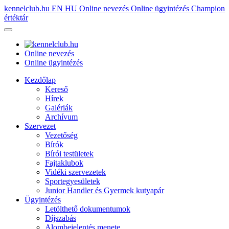
kennelclub.hu
EN
HU
Online nevezés
Online ügyintézés
Champion
értéktár
Online nevezés
Online ügyintézés
Kezdőlap
Kereső
Hírek
Galériák
Archívum
Szervezet
Vezetőség
Bírók
Bírói testületek
Fajtaklubok
Vidéki szervezetek
Sportegyesületek
Junior Handler és Gyermek kutyapár
Ügyintézés
Letölthető dokumentumok
Díjszabás
Alombejelentés menete