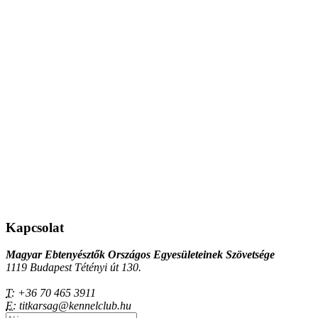
Kapcsolat
Magyar Ebtenyésztők Országos Egyesületeinek Szövetsége
1119 Budapest Tétényi út 130.
T:
+36 70 465 3911
E:
titkarsag@kennelclub.hu