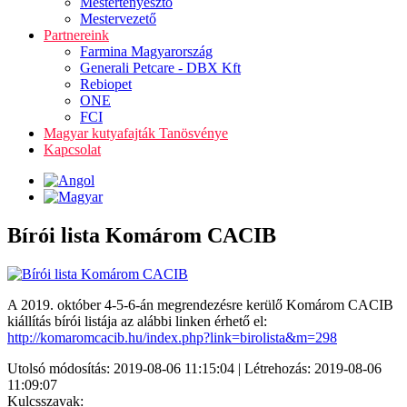
Mestertenyésztő
Mestervezető
Partnereink
Farmina Magyarország
Generali Petcare - DBX Kft
Rebiopet
ONE
FCI
Magyar kutyafajták Tanösvénye
Kapcsolat
Bírói lista Komárom CACIB
A 2019. október 4-5-6-án megrendezésre kerülő Komárom CACIB
kiállítás bírói listája az alábbi linken érhető el:
http://komaromcacib.hu/index.php?link=birolista&m=298
Utolsó módosítás: 2019-08-06 11:15:04 | Létrehozás: 2019-08-06
11:09:07
Kulcsszavak: