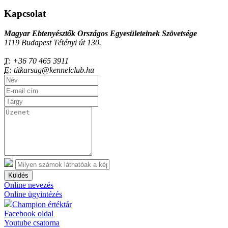
Kapcsolat
Magyar Ebtenyésztők Országos Egyesületeinek Szövetsége
1119 Budapest Tétényi út 130.
T:
+36 70 465 3911
E:
titkarsag@kennelclub.hu
Küldés
Online nevezés
Online ügyintézés
Champion értéktár
Facebook oldal
Youtube csatorna