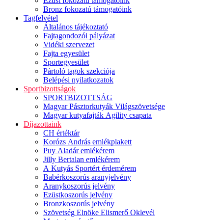
Ezüst fokozatú támogatóink
Bronz fokozatú támogatóink
Tagfelvétel
Általános tájékoztató
Fajtagondozói pályázat
Vidéki szervezet
Fajta egyesület
Sportegyesület
Pártoló tagok szekciója
Belépési nyilatkozatok
Sportbizottságok
SPORTBIZOTTSÁG
Magyar Pásztorkutyák Világszövetsége
Magyar kutyafajták Agility csapata
Díjazottaink
CH értéktár
Korózs András emlékplakett
Puy Aladár emlékérem
Jilly Bertalan emlékérem
A Kutyás Sportért érdemérem
Babérkoszorús aranyjelvény
Aranykoszorús jelvény
Ezüstkoszorús jelvény
Bronzkoszorús jelvény
Szövetség Elnöke Elismerő Oklevél