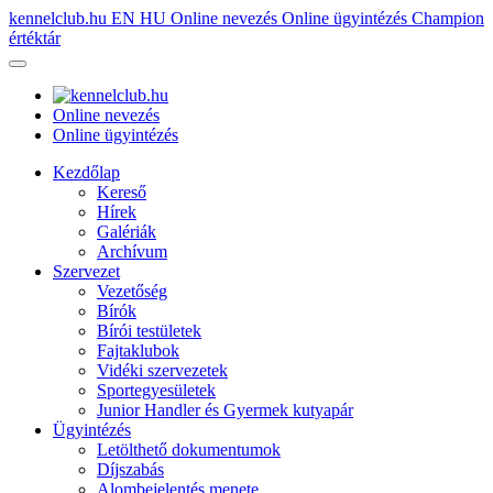
kennelclub.hu
EN
HU
Online nevezés
Online ügyintézés
Champion
értéktár
Online nevezés
Online ügyintézés
Kezdőlap
Kereső
Hírek
Galériák
Archívum
Szervezet
Vezetőség
Bírók
Bírói testületek
Fajtaklubok
Vidéki szervezetek
Sportegyesületek
Junior Handler és Gyermek kutyapár
Ügyintézés
Letölthető dokumentumok
Díjszabás
Alombejelentés menete