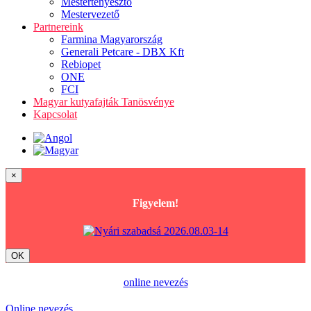
Mestertenyésztő
Mestervezető
Partnereink
Farmina Magyarország
Generali Petcare - DBX Kft
Rebiopet
ONE
FCI
Magyar kutyafajták Tanösvénye
Kapcsolat
×
Figyelem!
OK
online nevezés
Online nevezés