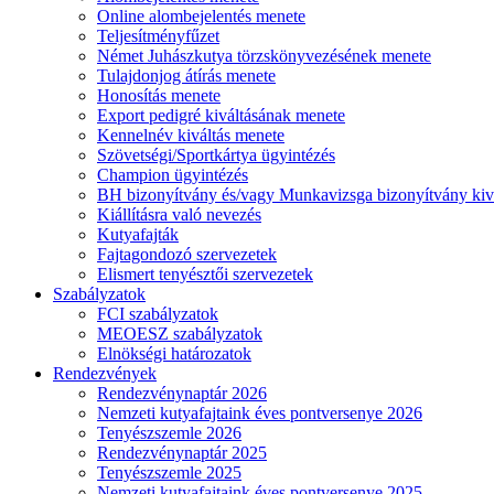
Online alombejelentés menete
Teljesítményfűzet
Német Juhászkutya törzskönyvezésének menete
Tulajdonjog átírás menete
Honosítás menete
Export pedigré kiváltásának menete
Kennelnév kiváltás menete
Szövetségi/Sportkártya ügyintézés
Champion ügyintézés
BH bizonyítvány és/vagy Munkavizsga bizonyítvány kiv
Kiállításra való nevezés
Kutyafajták
Fajtagondozó szervezetek
Elismert tenyésztői szervezetek
Szabályzatok
FCI szabályzatok
MEOESZ szabályzatok
Elnökségi határozatok
Rendezvények
Rendezvénynaptár 2026
Nemzeti kutyafajtaink éves pontversenye 2026
Tenyészszemle 2026
Rendezvénynaptár 2025
Tenyészszemle 2025
Nemzeti kutyafajtaink éves pontversenye 2025