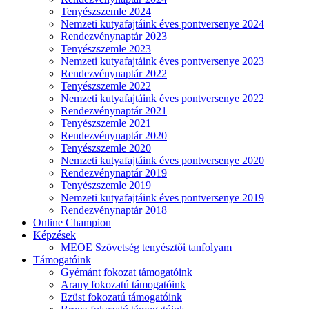
Tenyészszemle 2024
Nemzeti kutyafajtáink éves pontversenye 2024
Rendezvénynaptár 2023
Tenyészszemle 2023
Nemzeti kutyafajtáink éves pontversenye 2023
Rendezvénynaptár 2022
Tenyészszemle 2022
Nemzeti kutyafajtáink éves pontversenye 2022
Rendezvénynaptár 2021
Tenyészszemle 2021
Rendezvénynaptár 2020
Tenyészszemle 2020
Nemzeti kutyafajtáink éves pontversenye 2020
Rendezvénynaptár 2019
Tenyészszemle 2019
Nemzeti kutyafajtáink éves pontversenye 2019
Rendezvénynaptár 2018
Online Champion
Képzések
MEOE Szövetség tenyésztői tanfolyam
Támogatóink
Gyémánt fokozat támogatóink
Arany fokozatú támogatóink
Ezüst fokozatú támogatóink