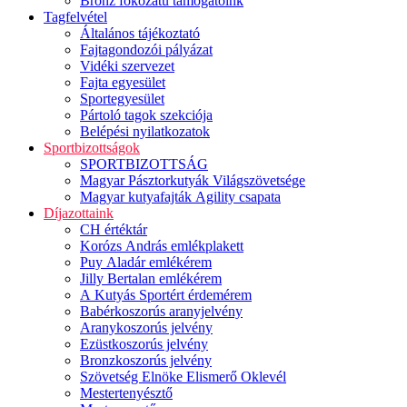
Bronz fokozatú támogatóink
Tagfelvétel
Általános tájékoztató
Fajtagondozói pályázat
Vidéki szervezet
Fajta egyesület
Sportegyesület
Pártoló tagok szekciója
Belépési nyilatkozatok
Sportbizottságok
SPORTBIZOTTSÁG
Magyar Pásztorkutyák Világszövetsége
Magyar kutyafajták Agility csapata
Díjazottaink
CH értéktár
Korózs András emlékplakett
Puy Aladár emlékérem
Jilly Bertalan emlékérem
A Kutyás Sportért érdemérem
Babérkoszorús aranyjelvény
Aranykoszorús jelvény
Ezüstkoszorús jelvény
Bronzkoszorús jelvény
Szövetség Elnöke Elismerő Oklevél
Mestertenyésztő