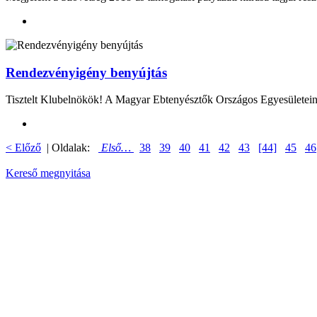
Rendezvényigény benyújtás
Tisztelt Klubelnökök! A Magyar Ebtenyésztők Országos Egyesületeinek
< Előző
| Oldalak:
Első…
38
39
40
41
42
43
[44]
45
46
Kereső megnyitása