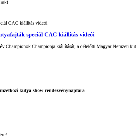
yünk!
afajták speciál CAC kiállítás videói
 Championok Championja kiállítását, a délelőtti Magyar Nemzeti kutya
nemzetközi kutya-show rendezvénynaptára
ére!