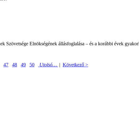
 Szövetsége Elnökségének állásfoglalása – és a korábbi évek gyakorla
47
48
49
50
Utolsó…
|
Következő >