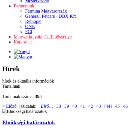
Mestervezető
Partnereink
Farmina Magyarország
Generali Petcare - DBX Kft
Rebiopet
ONE
FCI
Magyar kutyafajták Tanösvénye
Kapcsolat
Hírek
hírek és aktuális információk
Tartalmak
Tartalmak száma:
395
< Előző
| Oldalak:
Első…
38
39
40
41
42
43
[44]
45
46
Elnökségi határozatok