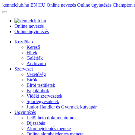
kennelclub.hu
EN
HU
Online nevezés
Online ügyintézés
Champion é
Online nevezés
Online ügyintézés
Kezdőlap
Kereső
Hírek
Galériák
Archívum
Szervezet
Vezetőség
Bírók
Bírói testületek
Fajtaklubok
Vidéki szervezetek
Sportegyesületek
Junior Handler és Gyermek kutyapár
Ügyintézés
Letölthető dokumentumok
Díjszabás
Alombejelentés menete
Online alombejelentés menete