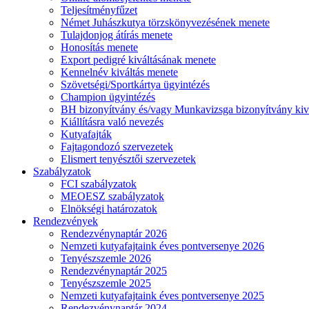
Teljesítményfűzet
Német Juhászkutya törzskönyvezésének menete
Tulajdonjog átírás menete
Honosítás menete
Export pedigré kiváltásának menete
Kennelnév kiváltás menete
Szövetségi/Sportkártya ügyintézés
Champion ügyintézés
BH bizonyítvány és/vagy Munkavizsga bizonyítvány kiv
Kiállításra való nevezés
Kutyafajták
Fajtagondozó szervezetek
Elismert tenyésztői szervezetek
Szabályzatok
FCI szabályzatok
MEOESZ szabályzatok
Elnökségi határozatok
Rendezvények
Rendezvénynaptár 2026
Nemzeti kutyafajtaink éves pontversenye 2026
Tenyészszemle 2026
Rendezvénynaptár 2025
Tenyészszemle 2025
Nemzeti kutyafajtaink éves pontversenye 2025
Rendezvénynaptár 2024