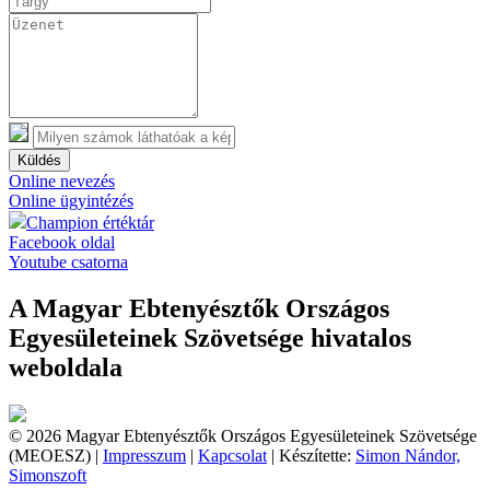
Küldés
Online nevezés
Online ügyintézés
Champion értéktár
Facebook oldal
Youtube csatorna
A Magyar Ebtenyésztők Országos
Egyesületeinek Szövetsége hivatalos
weboldala
© 2026 Magyar Ebtenyésztők Országos Egyesületeinek Szövetsége
(MEOESZ) |
Impresszum
|
Kapcsolat
| Készítette:
Simon Nándor,
Simonszoft