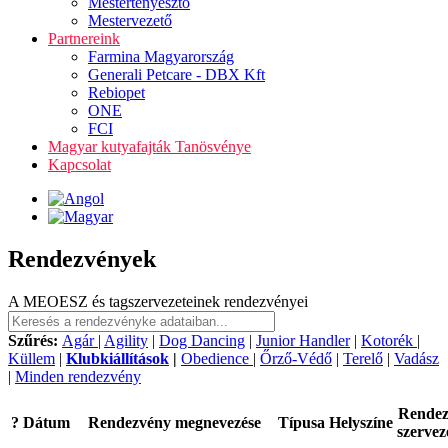
Mestertenyésztő
Mestervezető
Partnereink
Farmina Magyarország
Generali Petcare - DBX Kft
Rebiopet
ONE
FCI
Magyar kutyafajták Tanösvénye
Kapcsolat
Rendezvények
A MEOESZ és tagszervezeteinek rendezvényei
Szűrés:
Agár
|
Agility
|
Dog Dancing
|
Junior Handler
|
Kotorék
|
Küllem
|
Klubkiállítások
|
Obedience
|
Őrző-Védő
|
Terelő
|
Vadász
|
Minden rendezvény
Rende
?
Dátum
Rendezvény megnevezése
Típusa
Helyszíne
szervez