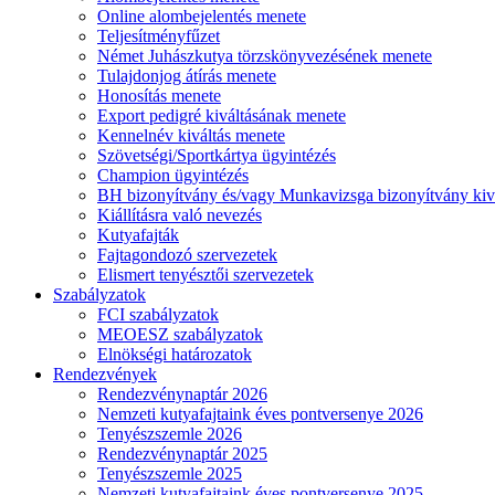
Online alombejelentés menete
Teljesítményfűzet
Német Juhászkutya törzskönyvezésének menete
Tulajdonjog átírás menete
Honosítás menete
Export pedigré kiváltásának menete
Kennelnév kiváltás menete
Szövetségi/Sportkártya ügyintézés
Champion ügyintézés
BH bizonyítvány és/vagy Munkavizsga bizonyítvány kiv
Kiállításra való nevezés
Kutyafajták
Fajtagondozó szervezetek
Elismert tenyésztői szervezetek
Szabályzatok
FCI szabályzatok
MEOESZ szabályzatok
Elnökségi határozatok
Rendezvények
Rendezvénynaptár 2026
Nemzeti kutyafajtaink éves pontversenye 2026
Tenyészszemle 2026
Rendezvénynaptár 2025
Tenyészszemle 2025
Nemzeti kutyafajtaink éves pontversenye 2025