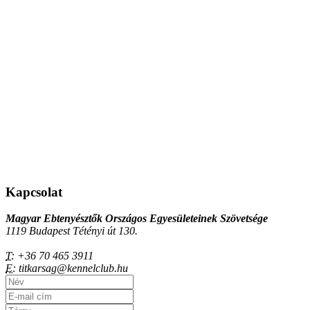
Kapcsolat
Magyar Ebtenyésztők Országos Egyesületeinek Szövetsége
1119 Budapest Tétényi út 130.
T:
+36 70 465 3911
E:
titkarsag@kennelclub.hu