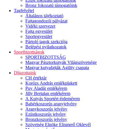
Ezüst fokozatú támogatóink
Bronz fokozatú támogatóink
Tagfelvétel
Általános tájékoztató
Fajtagondozói pályázat
Vidéki szervezet
Fajta egyesület
Sportegyesület
Pártoló tagok szekciója
Belépési nyilatkozatok
Sportbizottságok
SPORTBIZOTTSÁG
Magyar Pásztorkutyák Világszövetsége
Magyar kutyafajták Agility csapata
Díjazottaink
CH értéktár
Korózs András emlékplakett
Puy Aladár emlékérem
Jilly Bertalan emlékérem
A Kutyás Sportért érdemérem
Babérkoszorús aranyjelvény
Aranykoszorús jelvény
Ezüstkoszorús jelvény
Bronzkoszorús jelvény
Szövetség Elnöke Elismerő Oklevél