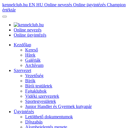
kennelclub.hu
EN
HU
Online nevezés
Online ügyintézés
Champion
értéktár
Online nevezés
Online ügyintézés
Kezdőlap
Kereső
Hírek
Galériák
Archívum
Szervezet
Vezetőség
Bírók
Bírói testületek
Fajtaklubok
Vidéki szervezetek
Sportegyesületek
Junior Handler és Gyermek kutyapár
Ügyintézés
Letölthető dokumentumok
Díjszabás
Alombejelentés menete